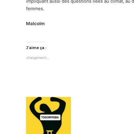
impliquant aussi des questions liées au climat, au
femmes.
Malcolm
J’aime ça :
chargement…