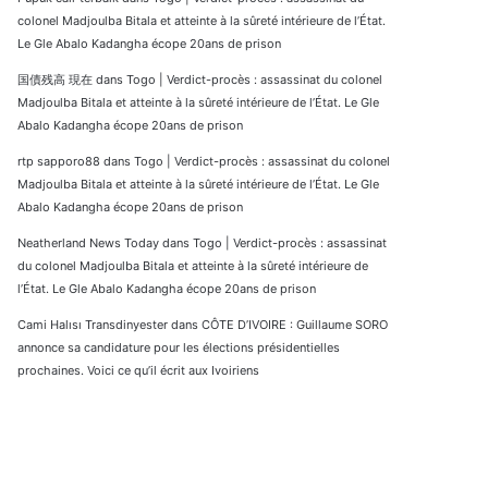
colonel Madjoulba Bitala et atteinte à la sûreté intérieure de l’État.
Le Gle Abalo Kadangha écope 20ans de prison
国債残高 現在
dans
Togo | Verdict-procès : assassinat du colonel
Madjoulba Bitala et atteinte à la sûreté intérieure de l’État. Le Gle
Abalo Kadangha écope 20ans de prison
rtp sapporo88
dans
Togo | Verdict-procès : assassinat du colonel
Madjoulba Bitala et atteinte à la sûreté intérieure de l’État. Le Gle
Abalo Kadangha écope 20ans de prison
Neatherland News Today
dans
Togo | Verdict-procès : assassinat
du colonel Madjoulba Bitala et atteinte à la sûreté intérieure de
l’État. Le Gle Abalo Kadangha écope 20ans de prison
Cami Halısı Transdinyester
dans
CÔTE D’IVOIRE : Guillaume SORO
annonce sa candidature pour les élections présidentielles
prochaines. Voici ce qu’il écrit aux Ivoiriens