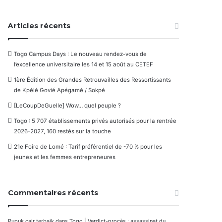
Articles récents
Togo Campus Days : Le nouveau rendez-vous de
l’excellence universitaire les 14 et 15 août au CETEF
1ère Édition des Grandes Retrouvailles des Ressortissants
de Kpélé Govié Apégamé / Sokpé
[LeCoupDeGuelle] Wow… quel peuple ?
Togo : 5 707 établissements privés autorisés pour la rentrée
2026-2027, 160 restés sur la touche
21e Foire de Lomé : Tarif préférentiel de -70 % pour les
jeunes et les femmes entrepreneures
Commentaires récents
Pupuk cair terbaik
dans
Togo | Verdict-procès : assassinat du