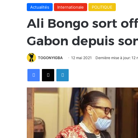
Actualités
Internationale
POLITIQUE
Ali Bongo sort of
Gabon depuis so
TOGONYIGBA
12 mai 2021
Dernière mise à jour: 12
Facebook
X
Linkedin