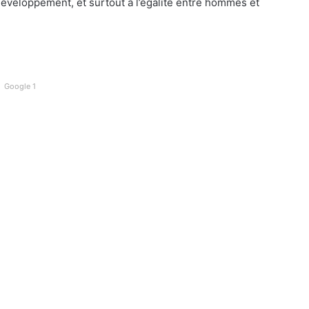
 développement, et surtout à l’égalité entre hommes et
Google 1