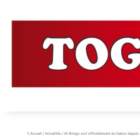
Accueil
/
Actualités
/
Ali Bongo sort officiellement du Gabon depui