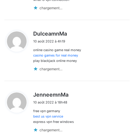
chargement…
d
DulceamnMa
i
10 août 2022 à 4h19
t
online casino game real money
:
casino games for real money
play blackjack online money
chargement…
d
JenneemnMa
i
10 août 2022 à 18h48
t
free vpn germany
:
best us vpn service
express vpn free windows
chargement…