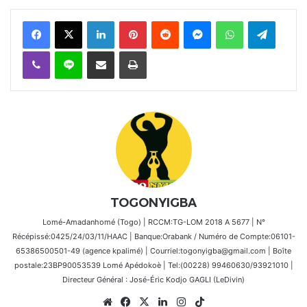
Facebook
X
Linkedin
Pinterest
Reddit
Messenger
WhatsApp
Telegra
Viber
Ligne
Partager par email
Imprimer
TOGONYIGBA
Lomé-Amadanhomé (Togo) | RCCM:TG-LOM 2018 A 5677 | N°
Récépissé:0425/24/03/11/HAAC | Banque:Orabank / Numéro de Compte:06101-
65386500501-49 (agence kpalimé) | Courriel:togonyigba@gmail.com | Boîte
postale:23BP90053539 Lomé Apédokoè | Tel:(00228) 99460630/93921010 |
Directeur Général : José-Éric Kodjo GAGLI (LeDivin)
Website
Facebook
X
Linkedin
Instagram
TikTok