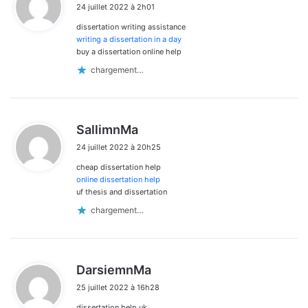
24 juillet 2022 à 2h01
t
dissertation writing assistance
:
writing a dissertation in a day
buy a dissertation online help
chargement…
d
SallimnMa
i
24 juillet 2022 à 20h25
t
cheap dissertation help
:
online dissertation help
uf thesis and dissertation
chargement…
d
DarsiemnMa
i
25 juillet 2022 à 16h28
t
dissertation help uk