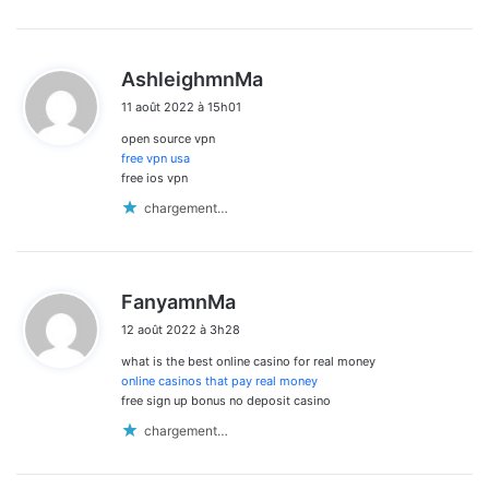
d
AshleighmnMa
i
11 août 2022 à 15h01
t
open source vpn
:
free vpn usa
free ios vpn
chargement…
d
FanyamnMa
i
12 août 2022 à 3h28
t
what is the best online casino for real money
:
online casinos that pay real money
free sign up bonus no deposit casino
chargement…