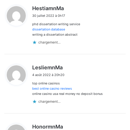
d
HestiamnMa
i
30 juillet 2022 à 0h17
t
phd dissertation writing service
:
dissertation database
writing a dissertation abstract
chargement…
d
LesliemnMa
i
4 août 2022 à 20h20
t
top online casinos
:
best online casino reviews
online casino usa real money no deposit bonus
chargement…
d
HonormnMa