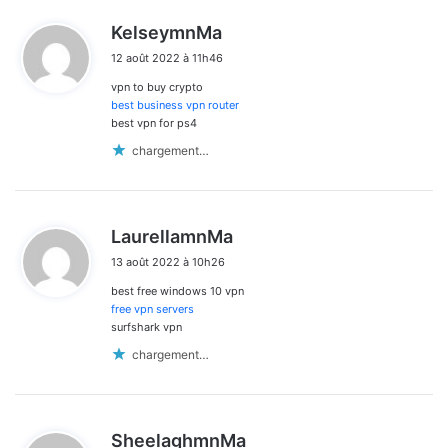
d
KelseymnMa
i
12 août 2022 à 11h46
t
vpn to buy crypto
:
best business vpn router
best vpn for ps4
chargement…
d
LaurellamnMa
i
13 août 2022 à 10h26
t
best free windows 10 vpn
:
free vpn servers
surfshark vpn
chargement…
d
SheelaghmnMa