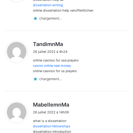
:
dissertation writing
online dissertation help veroffentlichen
chargement…
d
TandimnMa
i
26 juillet 2022 à 4h24
t
online casinos for usa players
:
casino online real money
online casinos for us players
chargement…
d
MabellemnMa
i
26 juillet 2022 à 14h09
t
what is a dissertation
:
dissertation fellowships
dissertation introduction