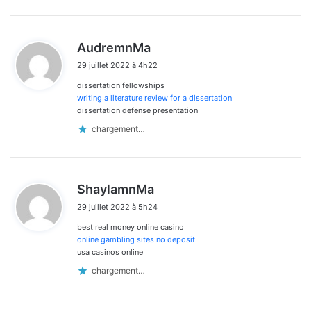
d
AudremnMa
i
29 juillet 2022 à 4h22
t
dissertation fellowships
:
writing a literature review for a dissertation
dissertation defense presentation
chargement…
d
ShaylamnMa
i
29 juillet 2022 à 5h24
t
best real money online casino
:
online gambling sites no deposit
usa casinos online
chargement…