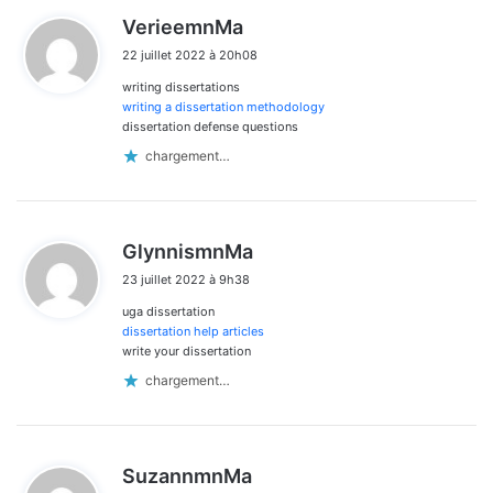
d
VerieemnMa
i
22 juillet 2022 à 20h08
t
writing dissertations
:
writing a dissertation methodology
dissertation defense questions
chargement…
d
GlynnismnMa
i
23 juillet 2022 à 9h38
t
uga dissertation
:
dissertation help articles
write your dissertation
chargement…
d
SuzannmnMa
i