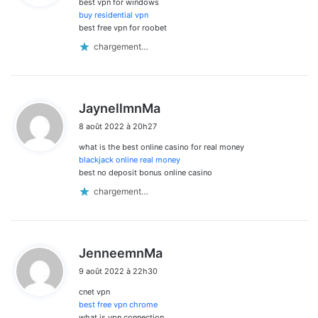
best vpn for windows
:
buy residential vpn
best free vpn for roobet
chargement…
d
JaynellmnMa
i
8 août 2022 à 20h27
t
what is the best online casino for real money
:
blackjack online real money
best no deposit bonus online casino
chargement…
d
JenneemnMa
i
9 août 2022 à 22h30
t
cnet vpn
:
best free vpn chrome
what is vpn connection