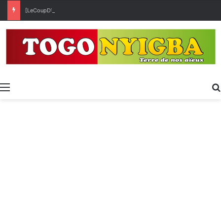
[LeCoupD’œil] Le chassé-croisé entre vacanciers de juillet et d’août a commencé.
Menu