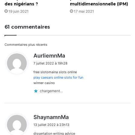
des nigérians ?
multidimensionnelle (IPM)
19 juin 2021
17 mai 2021
61 commentaires
Navigation
Commentaires plus récents
d
AurliemnMa
dans
i
7 juillet 2022 à 19h28
t
les
free slotomaina slots online
:
commentaires
play caesars online slots for fun
winner casino
chargement…
d
ShaynamnMa
i
13 juillet 2022 à 23h13
t
dissertation writing advice