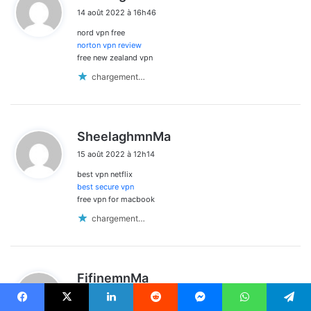
i
14 août 2022 à 16h46
t
nord vpn free
:
norton vpn review
free new zealand vpn
chargement…
d
SheelaghmnMa
i
15 août 2022 à 12h14
t
best vpn netflix
:
best secure vpn
free vpn for macbook
chargement…
d
FifinemnMa
i
15 août 2022 à 18h12
t
Facebook
X
Linkedin
Reddit
Messenger
WhatsApp
Telegram