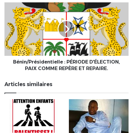
travaillent
Bénin/Présidentielle
à
:
de
PÉRIODE
nouvelles
D'ÉLECTION,
versions
PAIX
de
COMME
leur
REPÈRE
vaccin,
ET
adaptées
REPAIRE.
aux
Bénin/Présidentielle : PÉRIODE D'ÉLECTION,
variants.
PAIX COMME REPÈRE ET REPAIRE.
Articles similaires