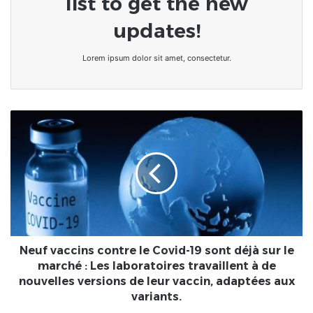
list to get the new
updates!
Lorem ipsum dolor sit amet, consectetur.
Neuf
vaccins
contre
le
Covid-
19
sont
déjà
sur
le
Neuf vaccins contre le Covid-19 sont déjà sur le
marché
marché : Les laboratoires travaillent à de
:
nouvelles versions de leur vaccin, adaptées aux
Les
variants.
laboratoires