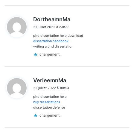
d
DortheamnMa
i
21 juillet 2022 à 23h33
t
phd dissertation help download
:
dissertation handbook
writing a phd dissertation
chargement…
d
VerieemnMa
i
22 juillet 2022 à 18h54
t
phd dissertation help
:
buy dissertations
dissertation defense
chargement…