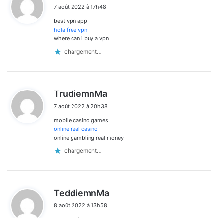
i
7 août 2022 à 17h48
t
best vpn app
:
hola free vpn
where can i buy a vpn
chargement…
d
TrudiemnMa
i
7 août 2022 à 20h38
t
mobile casino games
:
online real casino
online gambling real money
chargement…
d
TeddiemnMa
i
8 août 2022 à 13h58
t