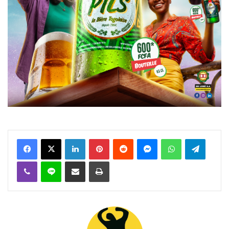
Facebook
X
Linkedin
Pinterest
Reddit
Messenger
WhatsApp
Telegra
Viber
Ligne
Partager par email
Imprimer