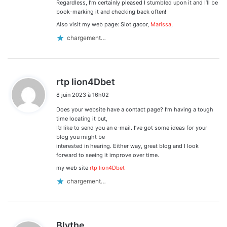
Regardless, I’m certainly pleased I stumbled upon it and I’ll be
book-marking it and checking back often!
Also visit my web page: Slot gacor,
Marissa
,
chargement…
d
rtp lion4Dbet
i
8 juin 2023 à 16h02
t
Does your website have a contact page? I’m having a tough
:
time locating it but,
I’d like to send you an e-mail. I’ve got some ideas for your
blog you might be
interested in hearing. Either way, great blog and I look
forward to seeing it improve over time.
my web site
rtp lion4Dbet
chargement…
d
Blythe