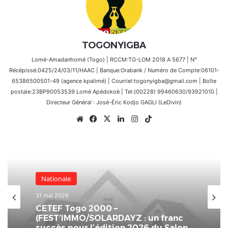
TOGONYIGBA
Lomé-Amadanhomé (Togo) | RCCM:TG-LOM 2018 A 5677 | N°
Récépissé:0425/24/03/11/HAAC | Banque:Orabank / Numéro de Compte:06101-
65386500501-49 (agence kpalimé) | Courriel:togonyigba@gmail.com | Boîte
postale:23BP90053539 Lomé Apédokoè | Tel:(00228) 99460630/93921010 |
Directeur Général : José-Éric Kodjo GAGLI (LeDivin)
Website
Facebook
X
Linkedin
Instagram
TikTok
Nationale
31 mai 2026
CETEF Togo 2000 –
(FEST’IMMO/SOLARDAYZ : un franc
succès pour l’édition 2026 du Salon