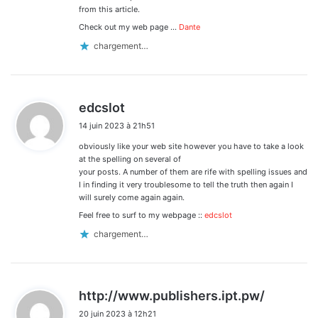
from this article.
Check out my web page …
Dante
chargement…
d
edcslot
i
14 juin 2023 à 21h51
t
obviously like your web site however you have to take a look
:
at the spelling on several of
your posts. A number of them are rife with spelling issues and
I in finding it very troublesome to tell the truth then again I
will surely come again again.
Feel free to surf to my webpage ::
edcslot
chargement…
d
http://www.publishers.ipt.pw/
i
20 juin 2023 à 12h21
t