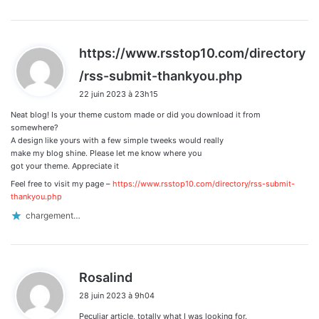
https://www.rsstop10.com/directory
d
/rss-submit-thankyou.php
i
22 juin 2023 à 23h15
t
Neat blog! Is your theme custom made or did you download it from
:
somewhere?
A design like yours with a few simple tweeks would really
make my blog shine. Please let me know where you
got your theme. Appreciate it
Feel free to visit my page –
https://www.rsstop10.com/directory/rss-submit-
thankyou.php
chargement…
d
Rosalind
i
28 juin 2023 à 9h04
t
Peculiar article, totally what I was looking for.