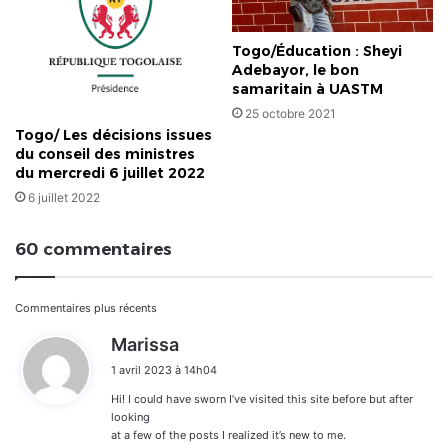
Togo/Éducation : Sheyi
Adebayor, le bon
samaritain à UASTM
25 octobre 2021
Togo/ Les décisions issues
du conseil des ministres
du mercredi 6 juillet 2022
6 juillet 2022
60 commentaires
Navigation
Commentaires plus récents
d
Marissa
dans
i
1 avril 2023 à 14h04
t
les
Hi! I could have sworn I’ve visited this site before but after
:
commentaires
looking
at a few of the posts I realized it’s new to me.