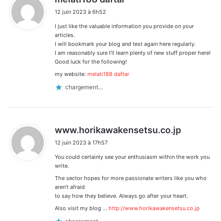
i
12 juin 2023 à 6h52
t
I just like the valuable information you provide on your
:
articles.
I will bookmark your blog and test again here regularly.
I am reasonably sure I’ll learn plenty of new stuff proper here!
Good luck for the following!
my website:
melati188 daftar
chargement…
d
www.horikawakensetsu.co.jp
i
12 juin 2023 à 17h57
t
You could certainly see your enthusiasm within the work you
:
write.
The sector hopes for more passionate writers like you who
aren’t afraid
to say how they believe. Always go after your heart.
Also visit my blog …
http://www.horikawakensetsu.co.jp