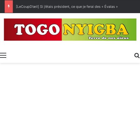
[LeCoupD’œil] Si j’étais président, ce que je ferai des « Évalas »
Menu