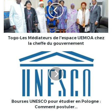
Médiateurs
de
l'espace
UEMOA
chez
la
cheffe
du
Togo-Les Médiateurs de l'espace UEMOA chez
gouvernement
la cheffe du gouvernement
Bourses
UNESCO
pour
étudier
en
Pologne
:
Comment
postuler...
Bourses UNESCO pour étudier en Pologne :
Comment postuler...