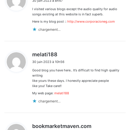
30 juin 2023 à 8h47
t
I visited various blogs except the audio quality for audio
:
songs existing at this website is in fact superb.
Here is my blog post ::
http://www.corporacioneg.com
chargement…
d
melati188
i
30 juin 2023 à 10h56
t
Good blog you have here.. It’s difficult to find high quality
:
writing
like yours these days. I honestly appreciate people
like you! Take care!!
My web page:
melati188
chargement…
d
bookmarketmaven.com
i