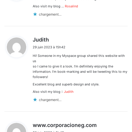
:
Also visit my blog …
Rosalind
chargement…
d
Judith
i
29 juin 2023 à 15h42
t
Hi! Someone in my Myspace group shared this website with
:
us
so I came to give it a look. I’m definitely enjoying the
information. I’m book-marking and will be tweeting this to my
followers!
Excellent blog and superb design and style.
Also visit my blog ::
Judith
chargement…
d
www.corporacioneg.com
i