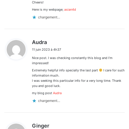
Cheers!
Here is my webpage;
asian4d
chargement…
d
Audra
i
11 juin 2023 à 4h37
t
Nice post. I was checking constantly this blog and I’m
:
impressed!
Extremely helpful info specially the last part
I care for such
information much.
I was seeking this particular info for a very long time. Thank
you and good luck.
my blog post
Audra
chargement…
d
Ginger