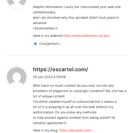
Helpful information. Lucky me I discovered your web site
:
unintentionally,
and I am shocked why this accident didn’t took place in
advance!
I bookmarked it.
Here is my website
http://www.publishers.ipt.pw/
chargement…
d
https://escartel.com/
i
20 juin 2023 à 15h08
t
With havin so much content do you ever run into any
:
problems of plagorism or copyright violation? My site has a
lot of unique content
I’ve either created myself or outsourced but it seems a
lot of it is popping it up all over the web without my
authorization. Do you know any methods
to help protect against content from being stolen? I’d
certainly appreciate it.
Here is my blog;
https://escartel.com/