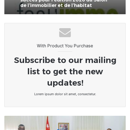
de l’immobilier et de l’habitat
With Product You Purchase
Subscribe to our mailing
list to get the new
updates!
Lorem ipsum dolor sit amet, consectetur.
Togo-
Les