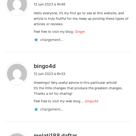
i
12 juin 2023 à 4h49
t
Hello everyone, it’s my first go to see at this website, and
:
article is truly fruitful for me, keep up posting these types of
articles or reviews.
Feel free to visit my blog;
Ginger
chargement…
d
bingo4d
i
12 juin 2023 à 6h33
t
Greetings! Very useful advice in this particular article!
:
It’s the little changes that produce the greatest changes.
Thanks a lot for sharing!
Feel free to visit my web blog …
bingo4d
chargement…
d
melati188 daftar