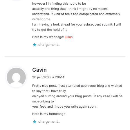
:
however I in finding this topic to be
actually one thing that I think I might by no means
understand. It kind of feels too complicated and extremely
wide for me.
I am having a look ahead for your subsequent submit, I will
try to get the hold of it!
Here is my webpage:
Lilian
chargement…
d
Gavin
i
20 juin 2023 à 20h14
t
Pretty nice post. I just stumbled upon your blog and wished
:
to say that I have truly
enjoyed surfing around your blog posts. In any case I will be
subscribing to
your feed and I hope you write again soon!
Here is my homepage
chargement…