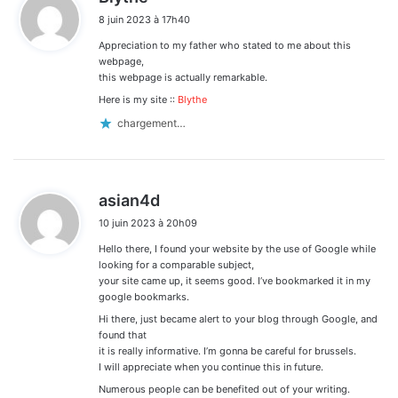
i
8 juin 2023 à 17h40
t
Appreciation to my father who stated to me about this
:
webpage,
this webpage is actually remarkable.
Here is my site ::
Blythe
chargement…
d
asian4d
i
10 juin 2023 à 20h09
t
Hello there, I found your website by the use of Google while
:
looking for a comparable subject,
your site came up, it seems good. I’ve bookmarked it in my
google bookmarks.
Hi there, just became alert to your blog through Google, and
found that
it is really informative. I’m gonna be careful for brussels.
I will appreciate when you continue this in future.
Numerous people can be benefited out of your writing.