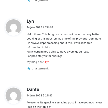
chargement…
d
Lyn
i
14 juin 2023 à 19h48
t
Hello there! This blog post could not be written any better!
:
Looking at this post reminds me of my previous roommate!
He always kept preaching about this. I will send this
information to him.
Fairly certain he’s going to have a very good read.
I appreciate you for sharing!
My blog post;
Lyn
chargement…
d
Dante
i
14 juin 2023 à 21h13
t
Awesome! Its genuinely amazing post, I have got much clear
:
idea on the topic of