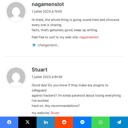
d
nagamenslot
i
1 juillet 2023 à 7h50
t
Hi there, the whole thing is going sound here and ofcourse
:
every one is sharing
facts, that’s genuinely good, keep up writing.
Feel free to surf to my web site:
nagamenslot
chargement…
d
Stuart
i
1 juillet 2023 à 8h39
t
Good day! Do you know if they make any plugins to
:
safeguard
against hackers? I’m kinda paranoid about losing everything
I’ve worked
hard on. Any recommendations?
my website;
Stuart
chargement…
Facebook
X
Linkedin
Reddit
Messenger
WhatsApp
Telegram