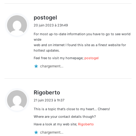
d
postogel
i
20 juin 2023 à 23h49
t
For most up-to-date information you have to go to see world
:
wide
web and on internet I found this site as a finest website for
hottest updates.
Feel free to visit my homepage;
postogel
chargement…
d
Rigoberto
i
21 juin 2023 à 1h37
t
This is a topic that’s close to my heart… Cheers!
:
Where are your contact details though?
Have a look at my web site;
Rigoberto
chargement…