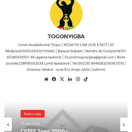
TOGONYIGBA
Lomé-Amadanhomé (Togo) | RCCM:TG-LOM 2018 A 5677 | N°
Récépissé:0425/24/03/11/HAAC | Banque:Orabank / Numéro de Compte:06101-
65386500501-49 (agence kpalimé) | Courriel:togonyigba@gmail.com | Boîte
postale:23BP90053539 Lomé Apédokoè | Tel:(00228) 99460630/93921010 |
Directeur Général : José-Éric Kodjo GAGLI (LeDivin)
Website
Facebook
X
Linkedin
Instagram
TikTok
Nationale
31 mai 2026
CETEF Togo 2000 –