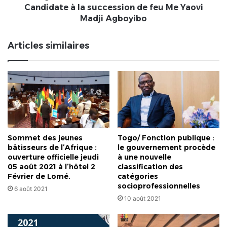
succession
Candidate à la succession de feu Me Yaovi
de
Madji Agboyibo
feu
Me
Articles similaires
Yaovi
Madji
Agboyibo
Sommet des jeunes
Togo/ Fonction publique :
bâtisseurs de l’Afrique :
le gouvernement procède
ouverture officielle jeudi
à une nouvelle
05 août 2021 à l’hôtel 2
classification des
Février de Lomé.
catégories
socioprofessionnelles
6 août 2021
10 août 2021