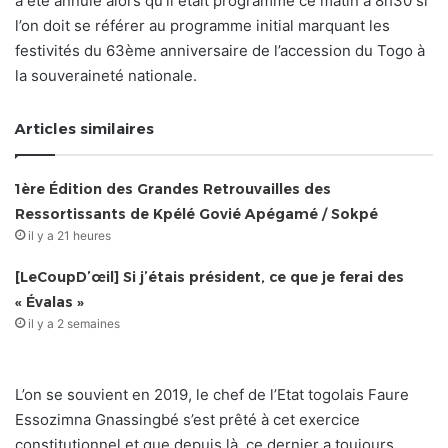
a été annulé alors qu’il était programmé ce matin à 8h30 si
l’on doit se référer au programme initial marquant les
festivités du 63ème anniversaire de l’accession du Togo à
la souveraineté nationale.
Articles similaires
1ère Édition des Grandes Retrouvailles des
Ressortissants de Kpélé Govié Apégamé / Sokpé
il y a 21 heures
[LeCoupD’œil] Si j’étais président, ce que je ferai des
« Évalas »
il y a 2 semaines
L’on se souvient en 2019, le chef de l’Etat togolais Faure
Essozimna Gnassingbé s’est prêté à cet exercice
constitutionnel et que depuis là, ce dernier a toujours.