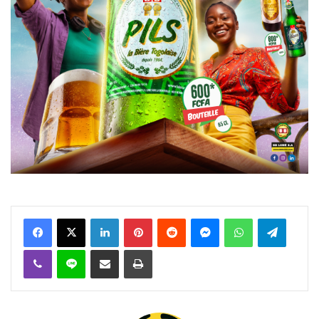
Facebook
X
Linkedin
Pinterest
Reddit
Messenger
WhatsApp
Telegra
Viber
Ligne
Partager par email
Imprimer