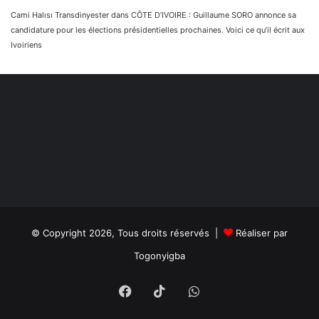
Cami Halısı Transdinyester
dans
CÔTE D’IVOIRE : Guillaume SORO annonce sa
candidature pour les élections présidentielles prochaines. Voici ce qu’il écrit aux
Ivoiriens
© Copyright 2026, Tous droits réservés |
Réaliser par
Togonyigba
Facebook
TikTok
WhatsApp