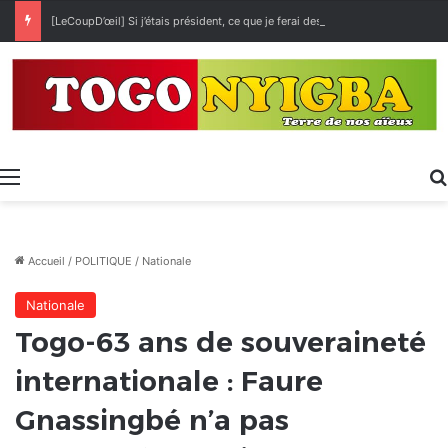
[LeCoupD’œil] Si j’étais président, ce que je ferai des « Évalas »
Menu
Accueil
/
POLITIQUE
/
Nationale
Nationale
Togo-63 ans de souveraineté
internationale : Faure
Gnassingbé n’a pas