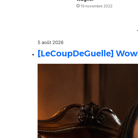
19 novembre 2022
5 août 2026
[LeCoupDeGuelle] Wow…