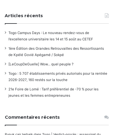
Articles récents
Togo Campus Days : Le nouveau rendez-vous de
l’excellence universitaire les 14 et 15 août au CETEF
1ère Édition des Grandes Retrouvailles des Ressortissants
de Kpélé Govié Apégamé / Sokpé
[LeCoupDeGuelle] Wow… quel peuple ?
Togo : 5 707 établissements privés autorisés pour la rentrée
2026-2027, 160 restés sur la touche
21e Foire de Lomé : Tarif préférentiel de -70 % pour les
jeunes et les femmes entrepreneures
Commentaires récents
Pupuk cair terbaik
dans
Togo | Verdict-procès : assassinat du