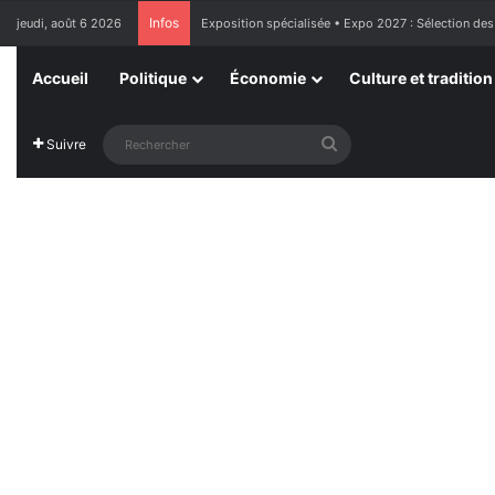
Infos
jeudi, août 6 2026
France : l’Assemblée nationale approuve « l’aide à m
Accueil
Politique
Économie
Culture et tradition
Rechercher
Suivre