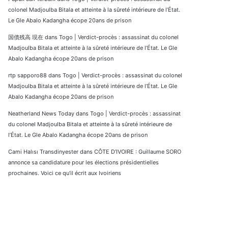
colonel Madjoulba Bitala et atteinte à la sûreté intérieure de l’État.
Le Gle Abalo Kadangha écope 20ans de prison
国債残高 現在
dans
Togo | Verdict-procès : assassinat du colonel
Madjoulba Bitala et atteinte à la sûreté intérieure de l’État. Le Gle
Abalo Kadangha écope 20ans de prison
rtp sapporo88
dans
Togo | Verdict-procès : assassinat du colonel
Madjoulba Bitala et atteinte à la sûreté intérieure de l’État. Le Gle
Abalo Kadangha écope 20ans de prison
Neatherland News Today
dans
Togo | Verdict-procès : assassinat
du colonel Madjoulba Bitala et atteinte à la sûreté intérieure de
l’État. Le Gle Abalo Kadangha écope 20ans de prison
Cami Halısı Transdinyester
dans
CÔTE D’IVOIRE : Guillaume SORO
annonce sa candidature pour les élections présidentielles
prochaines. Voici ce qu’il écrit aux Ivoiriens