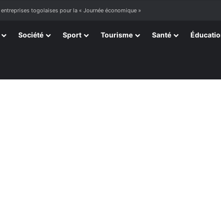
ourir »
Société
Sport
Tourisme
Santé
Éducati