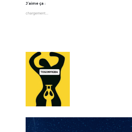
J’aime ça :
chargement…