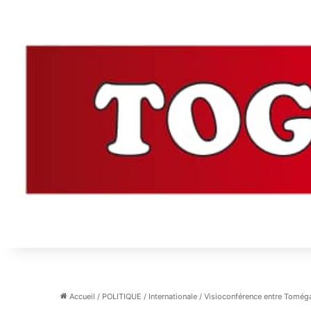
Accueil
/
POLITIQUE
/
Internationale
/
Visioconférence entre Tomégah