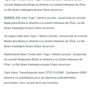
colonel Madjoulba Bitala et atteinte à la sûreté intérieure de l’État.
Le Gle Abalo Kadangha écope 20ans de prison
国債残高 現在
dans
Togo | Verdict-procès : assassinat du colonel
Madjoulba Bitala et atteinte à la sûreté intérieure de l’État. Le Gle
Abalo Kadangha écope 20ans de prison
rtp sapporo88
dans
Togo | Verdict-procès : assassinat du colonel
Madjoulba Bitala et atteinte à la sûreté intérieure de l’État. Le Gle
Abalo Kadangha écope 20ans de prison
Neatherland News Today
dans
Togo | Verdict-procès : assassinat
du colonel Madjoulba Bitala et atteinte à la sûreté intérieure de
l’État. Le Gle Abalo Kadangha écope 20ans de prison
Cami Halısı Transdinyester
dans
CÔTE D’IVOIRE : Guillaume SORO
annonce sa candidature pour les élections présidentielles
prochaines. Voici ce qu’il écrit aux Ivoiriens