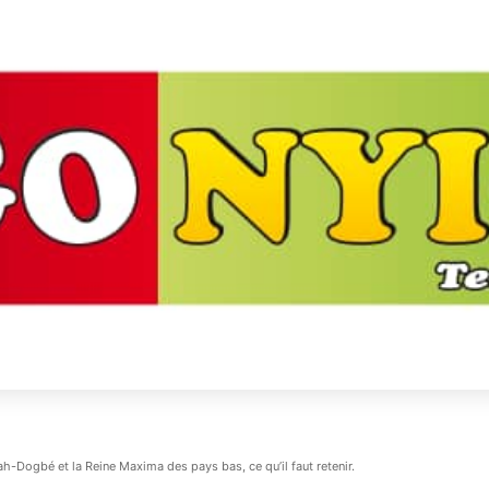
-Dogbé et la Reine Maxima des pays bas, ce qu’il faut retenir.