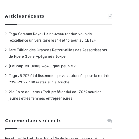
Articles récents
Togo Campus Days : Le nouveau rendez-vous de
l’excellence universitaire les 14 et 15 août au CETEF
1ère Édition des Grandes Retrouvailles des Ressortissants
de Kpélé Govié Apégamé / Sokpé
[LeCoupDeGuelle] Wow… quel peuple ?
Togo : 5 707 établissements privés autorisés pour la rentrée
2026-2027, 160 restés sur la touche
21e Foire de Lomé : Tarif préférentiel de -70 % pour les
jeunes et les femmes entrepreneures
Commentaires récents
Pupuk cair terbaik
dans
Togo | Verdict-procès : assassinat du