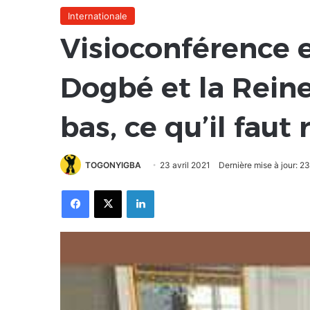
Internationale
Visioconférence 
Dogbé et la Rein
bas, ce qu’il faut 
TOGONYIGBA
23 avril 2021
Dernière mise à jour: 23
Facebook
X
Linkedin