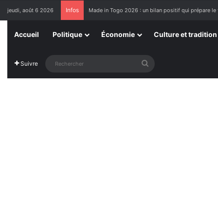
Infos
jeudi, août 6 2026
Made in Togo 2026 : un bilan positif qui prépare le 
Accueil
Politique
Économie
Culture et tradition
Rechercher
Suivre