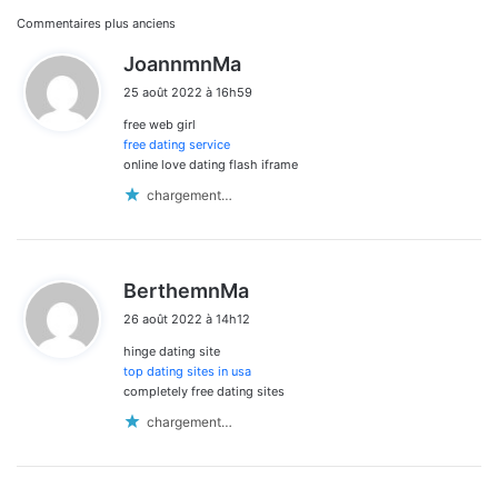
Navigation
Commentaires plus anciens
d
JoannmnMa
dans
i
25 août 2022 à 16h59
t
les
free web girl
:
commentaires
free dating service
online love dating flash iframe
chargement…
d
BerthemnMa
i
26 août 2022 à 14h12
t
hinge dating site
:
top dating sites in usa
completely free dating sites
chargement…