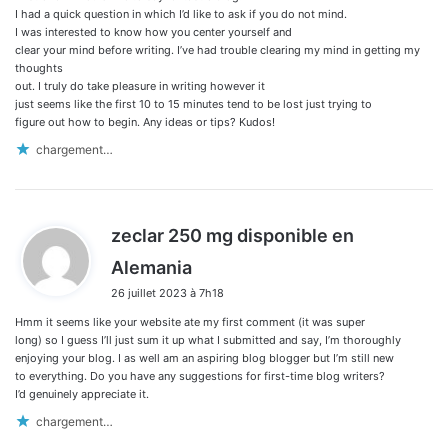
:
I had a quick question in which I’d like to ask if you do not mind.
I was interested to know how you center yourself and
clear your mind before writing. I’ve had trouble clearing my mind in getting my
thoughts
out. I truly do take pleasure in writing however it
just seems like the first 10 to 15 minutes tend to be lost just trying to
figure out how to begin. Any ideas or tips? Kudos!
chargement…
zeclar 250 mg disponible en
d
Alemania
i
26 juillet 2023 à 7h18
t
Hmm it seems like your website ate my first comment (it was super
:
long) so I guess I’ll just sum it up what I submitted and say, I’m thoroughly
enjoying your blog. I as well am an aspiring blog blogger but I’m still new
to everything. Do you have any suggestions for first-time blog writers?
I’d genuinely appreciate it.
chargement…