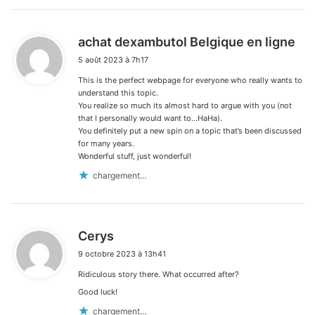
d
achat dexambutol Belgique en ligne
i
5 août 2023 à 7h17
t
This is the perfect webpage for everyone who really wants to
:
understand this topic.
You realize so much its almost hard to argue with you (not
that I personally would want to…HaHa).
You definitely put a new spin on a topic that’s been discussed
for many years.
Wonderful stuff, just wonderful!
chargement…
d
Cerys
i
9 octobre 2023 à 13h41
t
Ridiculous story there. What occurred after?
:
Good luck!
chargement…