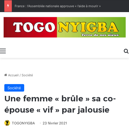
[LeCoupD’œil] Le chassé-croisé entre vacanciers de juillet et d’août a commencé.
Menu
Accueil
/
Société
Société
Une femme « brûle » sa co-
épouse « vif » par jalousie
TOGONYIGBA
23 février 2021