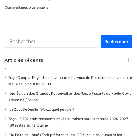
Navigation
Commentaires plus anciens
dans
les
Rechercher :
commentaires
Articles récents
Togo Campus Days : Le nouveau rendez-vous de l’excellence universitaire
les 14 et 15 août au CETEF
1ère Édition des Grandes Retrouvailles des Ressortissants de Kpélé Govié
Apégamé / Sokpé
[LeCoupDeGuelle] Wow… quel peuple ?
Togo : 5 707 établissements privés autorisés pour la rentrée 2026-2027,
160 restés sur la touche
21e Foire de Lomé : Tarif préférentiel de -70 % pour les jeunes et les