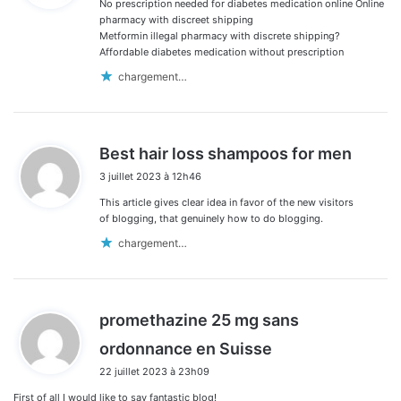
No prescription needed for diabetes medication online Online
:
pharmacy with discreet shipping
Metformin illegal pharmacy with discrete shipping?
Affordable diabetes medication without prescription
chargement…
d
Best hair loss shampoos for men
i
3 juillet 2023 à 12h46
t
This article gives clear idea in favor of the new visitors
:
of blogging, that genuinely how to do blogging.
chargement…
promethazine 25 mg sans
d
ordonnance en Suisse
i
22 juillet 2023 à 23h09
t
First of all I would like to say fantastic blog!