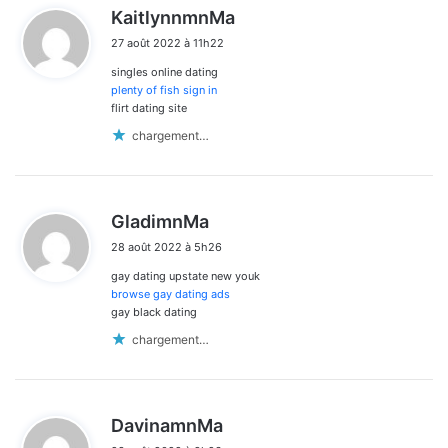
d
KaitlynnmnMa
i
27 août 2022 à 11h22
t
singles online dating
:
plenty of fish sign in
flirt dating site
chargement…
d
GladimnMa
i
28 août 2022 à 5h26
t
gay dating upstate new youk
:
browse gay dating ads
gay black dating
chargement…
d
DavinamnMa
i