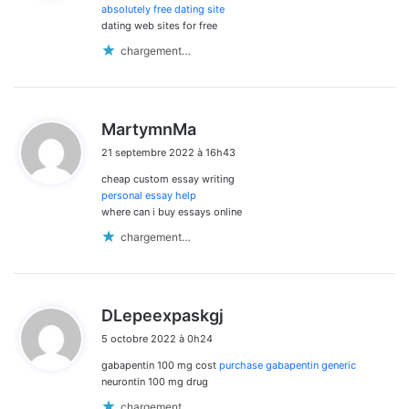
:
absolutely free dating site
dating web sites for free
chargement…
d
MartymnMa
i
21 septembre 2022 à 16h43
t
cheap custom essay writing
:
personal essay help
where can i buy essays online
chargement…
d
DLepeexpaskgj
i
5 octobre 2022 à 0h24
t
gabapentin 100 mg cost
purchase gabapentin generic
:
neurontin 100 mg drug
chargement…