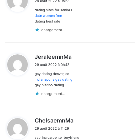
28 août 2022 à 9h23
t
dating sites for seniors
:
date women free
dating best site
chargement…
d
JeraleemnMa
i
29 août 2022 à 0h42
t
gay dating denver, co
:
indianapolis gay dating
gay blatino dating
chargement…
d
ChelsaemnMa
i
29 août 2022 à 7h29
t
sabrina carpenter boyfriend