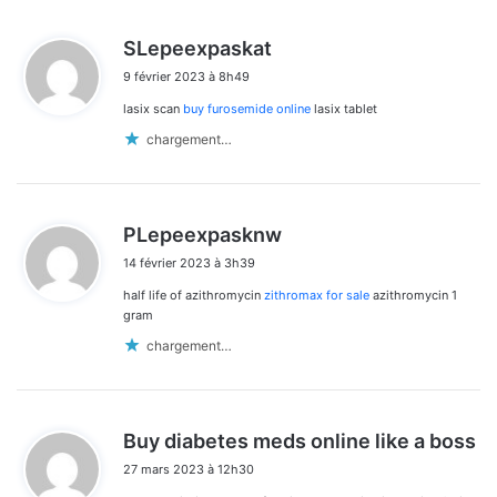
d
SLepeexpaskat
i
9 février 2023 à 8h49
t
lasix scan
buy furosemide online
lasix tablet
:
chargement…
d
PLepeexpasknw
i
14 février 2023 à 3h39
t
half life of azithromycin
zithromax for sale
azithromycin 1
:
gram
chargement…
d
Buy diabetes meds online like a boss
i
27 mars 2023 à 12h30
t