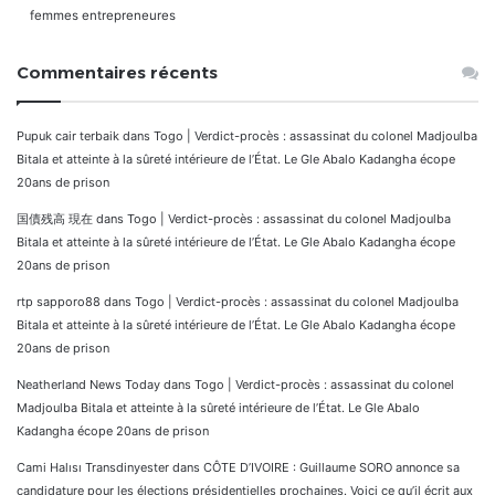
femmes entrepreneures
Commentaires récents
Pupuk cair terbaik
dans
Togo | Verdict-procès : assassinat du colonel Madjoulba
Bitala et atteinte à la sûreté intérieure de l’État. Le Gle Abalo Kadangha écope
20ans de prison
国債残高 現在
dans
Togo | Verdict-procès : assassinat du colonel Madjoulba
Bitala et atteinte à la sûreté intérieure de l’État. Le Gle Abalo Kadangha écope
20ans de prison
rtp sapporo88
dans
Togo | Verdict-procès : assassinat du colonel Madjoulba
Bitala et atteinte à la sûreté intérieure de l’État. Le Gle Abalo Kadangha écope
20ans de prison
Neatherland News Today
dans
Togo | Verdict-procès : assassinat du colonel
Madjoulba Bitala et atteinte à la sûreté intérieure de l’État. Le Gle Abalo
Kadangha écope 20ans de prison
Cami Halısı Transdinyester
dans
CÔTE D’IVOIRE : Guillaume SORO annonce sa
candidature pour les élections présidentielles prochaines. Voici ce qu’il écrit aux