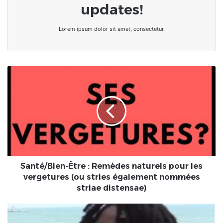
updates!
Lorem ipsum dolor sit amet, consectetur.
Santé/Bien-
Être
:
Remèdes
naturels
pour
les
vergetures
(ou
stries
Santé/Bien-Être : Remèdes naturels pour les
également
vergetures (ou stries également nommées
nommées
striae distensae)
striae
distensae)
Une
star