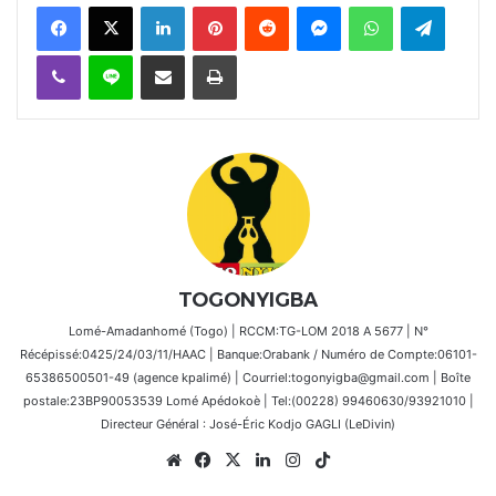
Facebook
X
Linkedin
Pinterest
Reddit
Messenger
WhatsApp
Telegra
Viber
Ligne
Partager par email
Imprimer
TOGONYIGBA
Lomé-Amadanhomé (Togo) | RCCM:TG-LOM 2018 A 5677 | N°
Récépissé:0425/24/03/11/HAAC | Banque:Orabank / Numéro de Compte:06101-
65386500501-49 (agence kpalimé) | Courriel:togonyigba@gmail.com | Boîte
postale:23BP90053539 Lomé Apédokoè | Tel:(00228) 99460630/93921010 |
Directeur Général : José-Éric Kodjo GAGLI (LeDivin)
Website
Facebook
X
Linkedin
Instagram
TikTok