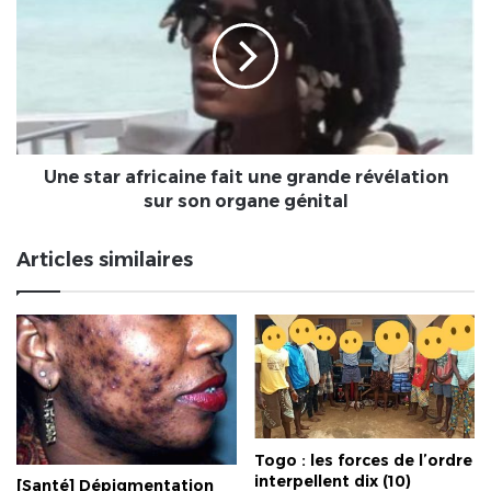
africaine
fait
une
grande
révélation
sur
son
organe
Une star africaine fait une grande révélation
génital
sur son organe génital
Articles similaires
Togo : les forces de l’ordre
interpellent dix (10)
[Santé] Dépigmentation