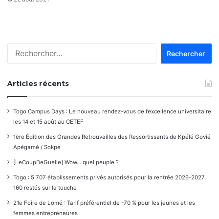
Rechercher :
Articles récents
Togo Campus Days : Le nouveau rendez-vous de l’excellence universitaire
les 14 et 15 août au CETEF
1ère Édition des Grandes Retrouvailles des Ressortissants de Kpélé Govié
Apégamé / Sokpé
[LeCoupDeGuelle] Wow… quel peuple ?
Togo : 5 707 établissements privés autorisés pour la rentrée 2026-2027,
160 restés sur la touche
21e Foire de Lomé : Tarif préférentiel de -70 % pour les jeunes et les
femmes entrepreneures