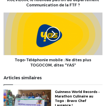
du
Communication de la FTF ?
département
Communication
Togo-
de
Téléphonie
la
mobile
FTF
:
?
Ne
dites
plus
TOGOCOM,
dites
"YAS"
Togo-Téléphonie mobile : Ne dites plus
TOGOCOM, dites "YAS"
Articles similaires
Guinness World Records •
Marathon Culinaire au
Togo : Bravo Chef
Laurence !