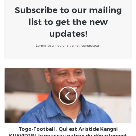
Subscribe to our mailing
list to get the new
updates!
Lorem ipsum dolor sit amet, consectetur.
Togo-
Football
:
Qui
est
Aristide
Kangni
KUEVIDJIN,
le
nouveau
Togo-Football : Qui est Aristide Kangni
patron
KUEVIDJIN, le nouveau patron du département