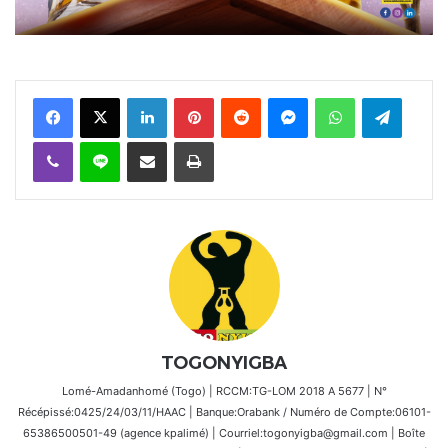
Facebook
X
Linkedin
Pinterest
Reddit
Messenger
WhatsApp
Telegra
Viber
Ligne
Partager par email
Imprimer
TOGONYIGBA
Lomé-Amadanhomé (Togo) | RCCM:TG-LOM 2018 A 5677 | N°
Récépissé:0425/24/03/11/HAAC | Banque:Orabank / Numéro de Compte:06101-
65386500501-49 (agence kpalimé) | Courriel:togonyigba@gmail.com | Boîte