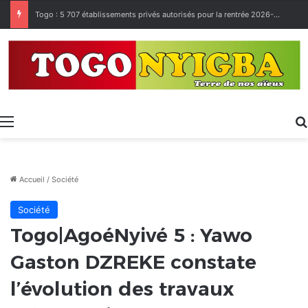
Made in Togo 2026 : un bilan positif qui prépare le terrain pour la Foire Internationale de Lomé
Menu
Accueil
/
Société
Société
Togo|AgoéNyivé 5 : Yawo
Gaston DZREKE constate
l’évolution des travaux