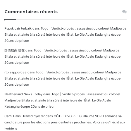
Commentaires récents
Pupuk cair terbaik
dans
Togo | Verdict-procès : assassinat du colonel Madjoulba
Bitala et atteinte à la sûreté intérieure de l’État. Le Gle Abalo Kadangha écope
20ans de prison
国債残高 現在
dans
Togo | Verdict-procès : assassinat du colonel Madjoulba
Bitala et atteinte à la sûreté intérieure de l’État. Le Gle Abalo Kadangha écope
20ans de prison
rtp sapporo88
dans
Togo | Verdict-procès : assassinat du colonel Madjoulba
Bitala et atteinte à la sûreté intérieure de l’État. Le Gle Abalo Kadangha écope
20ans de prison
Neatherland News Today
dans
Togo | Verdict-procès : assassinat du colonel
Madjoulba Bitala et atteinte à la sûreté intérieure de l’État. Le Gle Abalo
Kadangha écope 20ans de prison
Cami Halısı Transdinyester
dans
CÔTE D’IVOIRE : Guillaume SORO annonce sa
candidature pour les élections présidentielles prochaines. Voici ce qu’il écrit aux
Ivoiriens