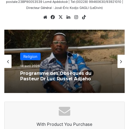
postale:23BP90053539 Lomé Apédokoè | Tel:(00228) 99460630/93921010 |
Directeur Général : José-Éric Kodjo GAGLI (LeDivin)
Website
Facebook
X
Linkedin
Instagram
TikTok
Religion
14 avril 2026
Programme des Obsèques du
Pasteur Dr Luc Russel Adjaho
With Product You Purchase