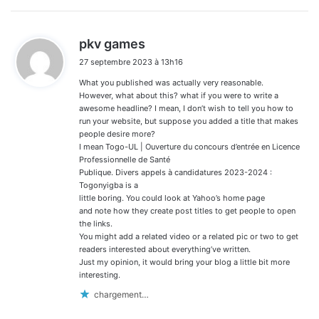
d
pkv games
i
27 septembre 2023 à 13h16
t
What you published was actually very reasonable.
:
However, what about this? what if you were to write a
awesome headline? I mean, I don’t wish to tell you how to
run your website, but suppose you added a title that makes
people desire more?
I mean Togo-UL | Ouverture du concours d’entrée en Licence
Professionnelle de Santé
Publique. Divers appels à candidatures 2023-2024 :
Togonyigba is a
little boring. You could look at Yahoo’s home page
and note how they create post titles to get people to open
the links.
You might add a related video or a related pic or two to get
readers interested about everything’ve written.
Just my opinion, it would bring your blog a little bit more
interesting.
chargement…