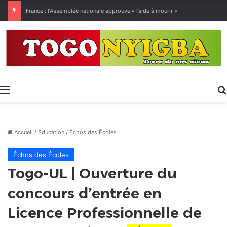
[LeCoupD’œil] Le chassé-croisé entre vacanciers de juillet et d’août a commencé.
Menu
Accueil
/
Éducation
/
Échos des Écoles
Échos des Écoles
Togo-UL | Ouverture du
concours d’entrée en
Licence Professionnelle de