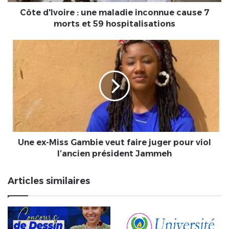
morts
et
Côte d'Ivoire : une maladie inconnue cause 7
59
morts et 59 hospitalisations
hospitalisations
Une
ex-
Miss
Gambie
veut
faire
juger
pour
viol
l’ancien
Une ex-Miss Gambie veut faire juger pour viol
président
l’ancien président Jammeh
Jammeh
Articles similaires