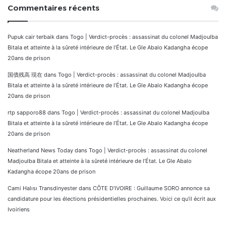
Commentaires récents
Pupuk cair terbaik
dans
Togo | Verdict-procès : assassinat du colonel Madjoulba
Bitala et atteinte à la sûreté intérieure de l’État. Le Gle Abalo Kadangha écope
20ans de prison
国債残高 現在
dans
Togo | Verdict-procès : assassinat du colonel Madjoulba
Bitala et atteinte à la sûreté intérieure de l’État. Le Gle Abalo Kadangha écope
20ans de prison
rtp sapporo88
dans
Togo | Verdict-procès : assassinat du colonel Madjoulba
Bitala et atteinte à la sûreté intérieure de l’État. Le Gle Abalo Kadangha écope
20ans de prison
Neatherland News Today
dans
Togo | Verdict-procès : assassinat du colonel
Madjoulba Bitala et atteinte à la sûreté intérieure de l’État. Le Gle Abalo
Kadangha écope 20ans de prison
Cami Halısı Transdinyester
dans
CÔTE D’IVOIRE : Guillaume SORO annonce sa
candidature pour les élections présidentielles prochaines. Voici ce qu’il écrit aux
Ivoiriens