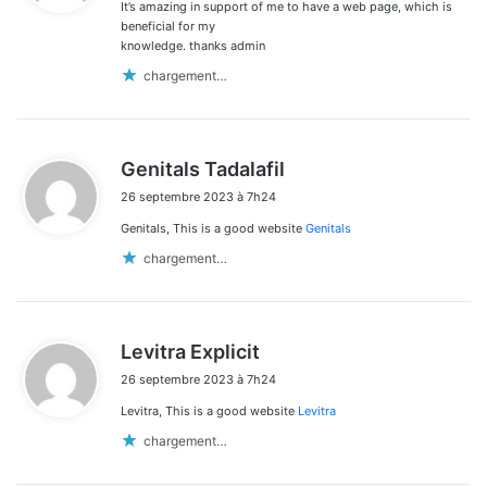
It’s amazing in support of me to have a web page, which is
:
beneficial for my
knowledge. thanks admin
chargement…
d
Genitals Tadalafil
i
26 septembre 2023 à 7h24
t
Genitals, This is a good website
Genitals
:
chargement…
d
Levitra Explicit
i
26 septembre 2023 à 7h24
t
Levitra, This is a good website
Levitra
:
chargement…