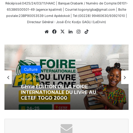
Récépissé:0425/24/03/11/HAAC | Banque:Orabank / Numéro de Compte:06101-
65386500501-49 (agence kpalimé) | Courriel:togonyigba@gmail.com | Boîte
postale:23BP90053539 Lomé Apédokoè | Tel:(00228) 99460630/93921010 |
Directeur Général : José-Éric Kodjo GAGLI (LeDivin)
Website
Facebook
X
Linkedin
Instagram
TikTok
Échos des Écoles
25 février 2026
[LeCoupDeGuelle] Un enseignant ne
se limite pas à instruire des élèves ;
il façonne toute une génération…