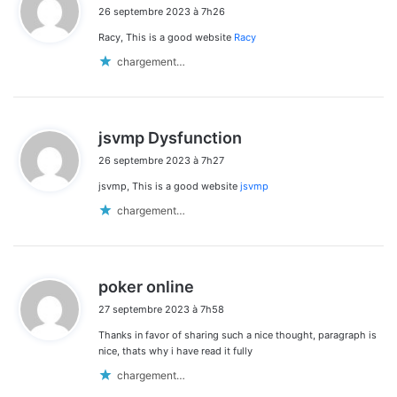
i
26 septembre 2023 à 7h26
t
Racy, This is a good website
Racy
:
chargement…
d
jsvmp Dysfunction
i
26 septembre 2023 à 7h27
t
jsvmp, This is a good website
jsvmp
:
chargement…
d
poker online
i
27 septembre 2023 à 7h58
t
Thanks in favor of sharing such a nice thought, paragraph is
:
nice, thats why i have read it fully
chargement…