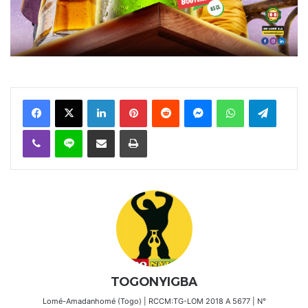
Facebook
X
Linkedin
Pinterest
Reddit
Messenger
WhatsApp
Telegra
Viber
Ligne
Partager par email
Imprimer
TOGONYIGBA
Lomé-Amadanhomé (Togo) | RCCM:TG-LOM 2018 A 5677 | N°