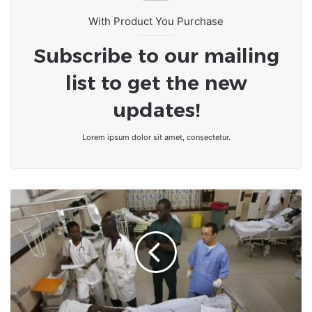
With Product You Purchase
Subscribe to our mailing
list to get the new
updates!
Lorem ipsum dolor sit amet, consectetur.
Côte
d'Ivoire
:
une
maladie
inconnue
cause
7