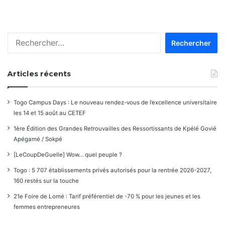
Rechercher :
Articles récents
Togo Campus Days : Le nouveau rendez-vous de l’excellence universitaire
les 14 et 15 août au CETEF
1ère Édition des Grandes Retrouvailles des Ressortissants de Kpélé Govié
Apégamé / Sokpé
[LeCoupDeGuelle] Wow… quel peuple ?
Togo : 5 707 établissements privés autorisés pour la rentrée 2026-2027,
160 restés sur la touche
21e Foire de Lomé : Tarif préférentiel de -70 % pour les jeunes et les
femmes entrepreneures