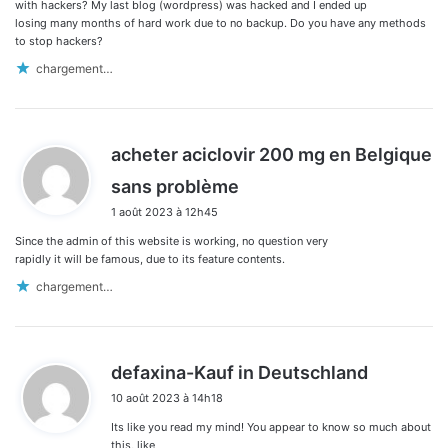
:
with hackers? My last blog (wordpress) was hacked and I ended up
losing many months of hard work due to no backup. Do you have any methods
to stop hackers?
chargement…
acheter aciclovir 200 mg en Belgique
d
sans problème
i
1 août 2023 à 12h45
t
Since the admin of this website is working, no question very
:
rapidly it will be famous, due to its feature contents.
chargement…
d
defaxina-Kauf in Deutschland
i
10 août 2023 à 14h18
t
Its like you read my mind! You appear to know so much about
:
this, like