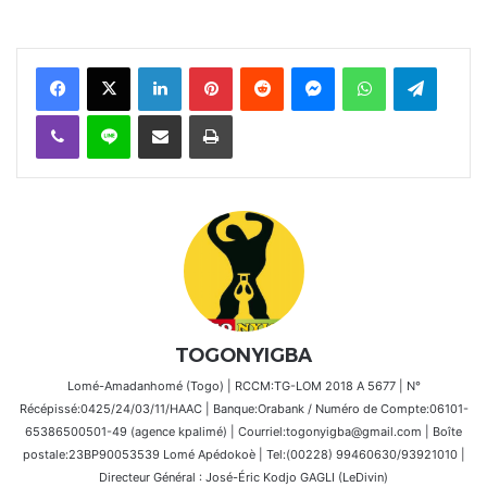
Facebook
X
Linkedin
Pinterest
Reddit
Messenger
WhatsApp
Telegra
Viber
Ligne
Partager par email
Imprimer
TOGONYIGBA
Lomé-Amadanhomé (Togo) | RCCM:TG-LOM 2018 A 5677 | N°
Récépissé:0425/24/03/11/HAAC | Banque:Orabank / Numéro de Compte:06101-
65386500501-49 (agence kpalimé) | Courriel:togonyigba@gmail.com | Boîte
postale:23BP90053539 Lomé Apédokoè | Tel:(00228) 99460630/93921010 |
Directeur Général : José-Éric Kodjo GAGLI (LeDivin)