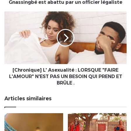
commandant
Gnassingbé est abattu par un officier légaliste
de
la
[Chronique]
Garde
L'
présidentielle,
Asexualité
le
:
demi-
LORSQUE
frère
"FAIRE
d’Éyadéma,
L'AMOUR"
Toyi
N'EST
Gnassingbé
PAS
est
UN
[Chronique] L' Asexualité : LORSQUE "FAIRE
abattu
BESOIN
L'AMOUR" N'EST PAS UN BESOIN QUI PREND ET
par
QUI
BRÛLE .
un
PREND
officier
ET
Articles similaires
légaliste
BRÛLE
.