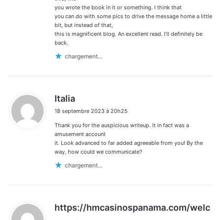
you wrote the book in it or something. I think that
you can do with some pics to drive the message home a little
bit, but instead of that,
this is magnificent blog. An excellent read. I’ll definitely be
back.
chargement…
d
Italia
i
18 septembre 2023 à 20h25
t
Thank you for the auspicious writeup. It in fact was a
:
amusement account
it. Look advanced to far added agreeable from you! By the
way, how could we communicate?
chargement…
https://hmcasinospanama.com/welc
d