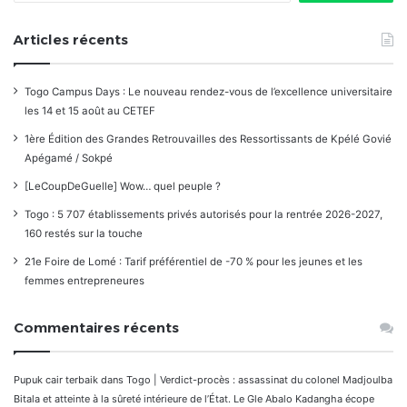
Articles récents
Togo Campus Days : Le nouveau rendez-vous de l’excellence universitaire
les 14 et 15 août au CETEF
1ère Édition des Grandes Retrouvailles des Ressortissants de Kpélé Govié
Apégamé / Sokpé
[LeCoupDeGuelle] Wow… quel peuple ?
Togo : 5 707 établissements privés autorisés pour la rentrée 2026-2027,
160 restés sur la touche
21e Foire de Lomé : Tarif préférentiel de -70 % pour les jeunes et les
femmes entrepreneures
Commentaires récents
Pupuk cair terbaik
dans
Togo | Verdict-procès : assassinat du colonel Madjoulba
Bitala et atteinte à la sûreté intérieure de l’État. Le Gle Abalo Kadangha écope