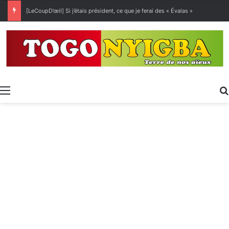
[LeCoupD’œil] Si j’étais président, ce que je ferai des « Évalas »
Menu