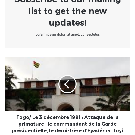
list to get the new
updates!
Lorem ipsum dolor sit amet, consectetur.
Togo/
Le
3
décembre
1991
:
Attaque
de
la
primature
Togo/ Le 3 décembre 1991 : Attaque de la
:
primature : le commandant de la Garde
le
présidentielle, le demi-frère d’Éyadéma, Toyi