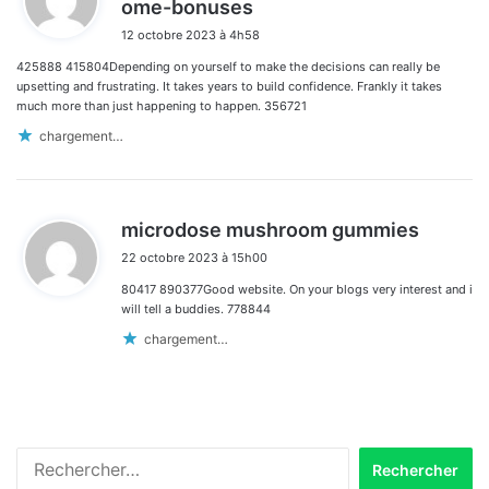
ome-bonuses
i
12 octobre 2023 à 4h58
t
425888 415804Depending on yourself to make the decisions can really be
:
upsetting and frustrating. It takes years to build confidence. Frankly it takes
much more than just happening to happen. 356721
chargement…
d
microdose mushroom gummies
i
22 octobre 2023 à 15h00
t
80417 890377Good website. On your blogs very interest and i
:
will tell a buddies. 778844
chargement…
Rechercher :