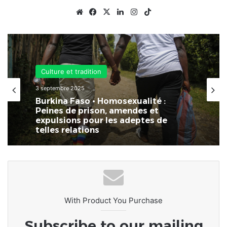
Website
Facebook
X
Linkedin
Instagram
TikTok
Culture et tradition
3 septembre 2025
Burkina Faso • Homosexualité :
Peines de prison, amendes et
expulsions pour les adeptes de
telles relations
With Product You Purchase
Subscribe to our mailing