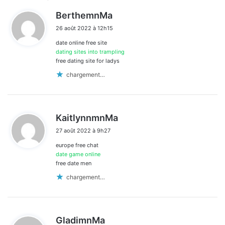
Navigation
d
BerthemnMa
dans
i
26 août 2022 à 12h15
t
les
date online free site
:
commentaires
dating sites into trampling
free dating site for ladys
chargement…
d
KaitlynnmnMa
i
27 août 2022 à 9h27
t
europe free chat
:
date game online
free date men
chargement…
d
GladimnMa