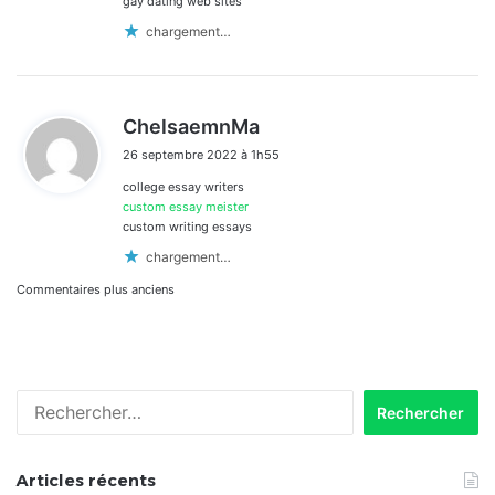
gay dating web sites
chargement…
d
ChelsaemnMa
i
26 septembre 2022 à 1h55
t
college essay writers
:
custom essay meister
custom writing essays
chargement…
Navigation
Commentaires plus anciens
dans
les
Rechercher :
commentaires
Articles récents