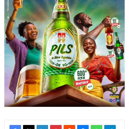
Facebook
X
Linkedin
Pinterest
Reddit
Messenger
WhatsApp
Telegra