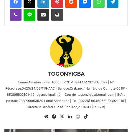
Viber
Ligne
Partager par email
Imprimer
TOGONYIGBA
Lomé-Amadanhomé (Togo) | RCCM:TG-LOM 2018 A 5677 | N°
Récépissé:0425/24/03/11/HAAC | Banque:Orabank / Numéro de Compte:06101-
65386500501-49 (agence kpalimé) | Courriel:togonyigba@gmail.com | Boîte
postale:23BP90053539 Lomé Apédokoè | Tel:(00228) 99460630/93921010 |
Directeur Général : José-Éric Kodjo GAGLI (LeDivin)
Website
Facebook
X
Linkedin
Instagram
TikTok