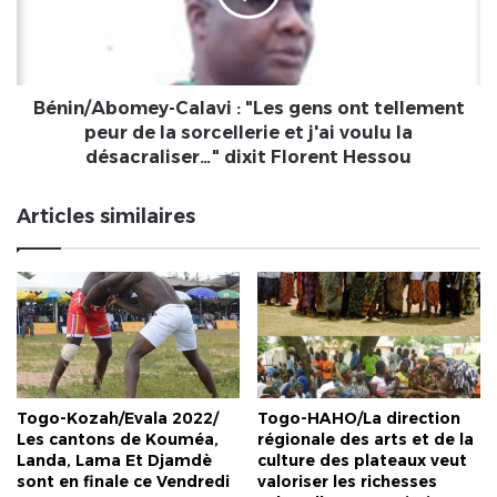
ont
tellement
peur
de
la
Bénin/Abomey-Calavi : "Les gens ont tellement
sorcellerie
peur de la sorcellerie et j'ai voulu la
et
désacraliser…" dixit Florent Hessou
j'ai
voulu
Articles similaires
la
désacraliser…"
dixit
Florent
Hessou
Togo-Kozah/Evala 2022/
Togo-HAHO/La direction
Les cantons de Kouméa,
régionale des arts et de la
Landa, Lama Et Djamdè
culture des plateaux veut
sont en finale ce Vendredi
valoriser les richesses