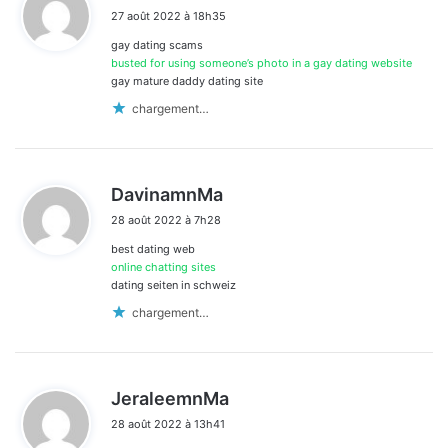
i
27 août 2022 à 18h35
t
gay dating scams
:
busted for using someone’s photo in a gay dating website
gay mature daddy dating site
chargement…
d
DavinamnMa
i
28 août 2022 à 7h28
t
best dating web
:
online chatting sites
dating seiten in schweiz
chargement…
d
JeraleemnMa
i
28 août 2022 à 13h41
t