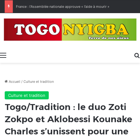
[LeCoupD’œil] Le chassé-croisé entre vacanciers de juillet et d’août a commencé.
Menu
Accueil
/
Culture et tradition
Culture et tradition
Togo/Tradition : le duo Zoti
Zokpo et Aklobessi Kounake
Charles s’unissent pour une