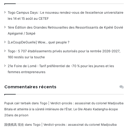
Togo Campus Days : Le nouveau rendez-vous de l’excellence universitaire
les 14 et 15 août au CETEF
1ère Édition des Grandes Retrouvailles des Ressortissants de Kpélé Govié
Apégamé / Sokpé
[LeCoupDeGuelle] Wow… quel peuple ?
Togo : 5 707 établissements privés autorisés pour la rentrée 2026-2027,
160 restés sur la touche
21e Foire de Lomé : Tarif préférentiel de -70 % pour les jeunes et les
femmes entrepreneures
Commentaires récents
Pupuk cair terbaik
dans
Togo | Verdict-procès : assassinat du colonel Madjoulba
Bitala et atteinte à la sûreté intérieure de l’État. Le Gle Abalo Kadangha écope
20ans de prison
国債残高 現在
dans
Togo | Verdict-procès : assassinat du colonel Madjoulba