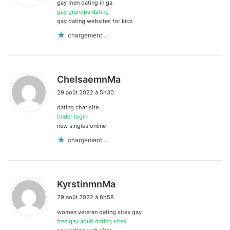
gay men dating in ga
:
gay grandpa dating
gay dating websites for kids
chargement…
d
ChelsaemnMa
i
29 août 2022 à 5h30
t
dating chat site
:
tinder login
new singles online
chargement…
d
KyrstinmnMa
i
29 août 2022 à 8h58
t
women veteran dating sites gay
:
free gay adult dating sites