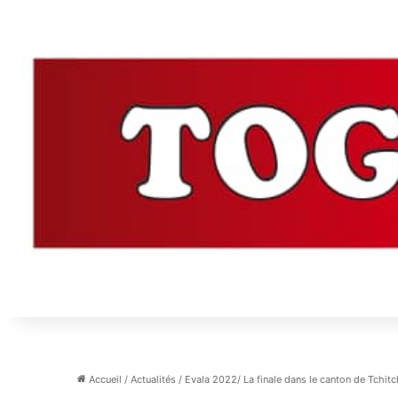
Accueil
/
Actualités
/
Evala 2022/ La finale dans le canton de Tchit