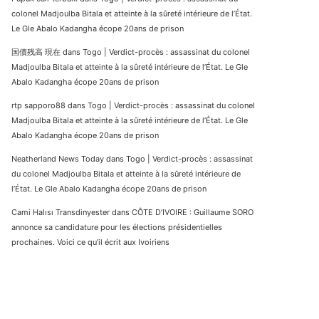
colonel Madjoulba Bitala et atteinte à la sûreté intérieure de l’État.
Le Gle Abalo Kadangha écope 20ans de prison
国債残高 現在
dans
Togo | Verdict-procès : assassinat du colonel
Madjoulba Bitala et atteinte à la sûreté intérieure de l’État. Le Gle
Abalo Kadangha écope 20ans de prison
rtp sapporo88
dans
Togo | Verdict-procès : assassinat du colonel
Madjoulba Bitala et atteinte à la sûreté intérieure de l’État. Le Gle
Abalo Kadangha écope 20ans de prison
Neatherland News Today
dans
Togo | Verdict-procès : assassinat
du colonel Madjoulba Bitala et atteinte à la sûreté intérieure de
l’État. Le Gle Abalo Kadangha écope 20ans de prison
Cami Halısı Transdinyester
dans
CÔTE D’IVOIRE : Guillaume SORO
annonce sa candidature pour les élections présidentielles
prochaines. Voici ce qu’il écrit aux Ivoiriens