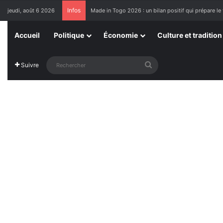
Infos
jeudi, août 6 2026
Made in Togo 2026 : un bilan positif qui prépare le 
Accueil
Politique
Économie
Culture et tradition
Rechercher
Suivre