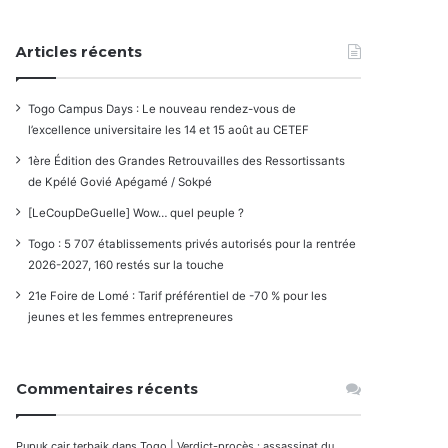
Articles récents
Togo Campus Days : Le nouveau rendez-vous de
l’excellence universitaire les 14 et 15 août au CETEF
1ère Édition des Grandes Retrouvailles des Ressortissants
de Kpélé Govié Apégamé / Sokpé
[LeCoupDeGuelle] Wow… quel peuple ?
Togo : 5 707 établissements privés autorisés pour la rentrée
2026-2027, 160 restés sur la touche
21e Foire de Lomé : Tarif préférentiel de -70 % pour les
jeunes et les femmes entrepreneures
Commentaires récents
Pupuk cair terbaik
dans
Togo | Verdict-procès : assassinat du