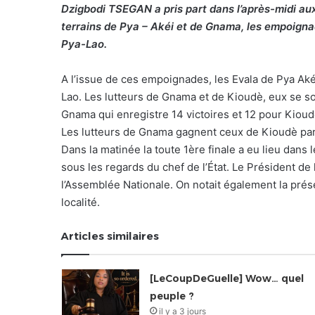
Dzigbodi TSEGAN a pris part dans l’après-midi aux
terrains de Pya – Akéi et de Gnama, les empoigna
Pya-Lao.
A l’issue de ces empoignades, les Evala de Pya Akéi
Lao. Les lutteurs de Gnama et de Kioudè, eux se so
Gnama qui enregistre 14 victoires et 12 pour Kioud
Les lutteurs de Gnama gagnent ceux de Kioudè par 
Dans la matinée la toute 1ère finale a eu lieu dans 
sous les regards du chef de l’État. Le Président de 
l’Assemblée Nationale. On notait également la pr
localité.
Articles similaires
[LeCoupDeGuelle] Wow… quel
peuple ?
il y a 3 jours