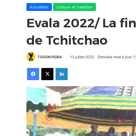
Actualités
Culture et tradition
Evala 2022/ La fi
de Tchitchao
TOGONYIGBA
13 juillet 2022
Dernière mise à jour: 1
Facebook
X
Linkedin