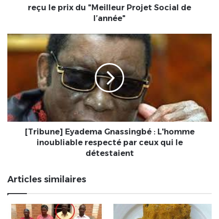
le
reçu le prix du "Meilleur Projet Social de
prix
l’année"
du
"Meilleur
[Tribune]
Projet
Eyadema
Social
Gnassingbé
de
:
l’année"
L'homme
inoubliable
respecté
par
ceux
qui
[Tribune] Eyadema Gnassingbé : L'homme
le
inoubliable respecté par ceux qui le
détestaient
détestaient
Articles similaires