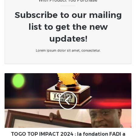
Subscribe to our mailing
list to get the new
updates!
Lorem ipsum dolor sit amet, consectetur.
TOGO
TOP
IMPACT
2024
:
la
fondation
FADI
a
reçu
TOGO TOP IMPACT 2024 : la fondation FADI a