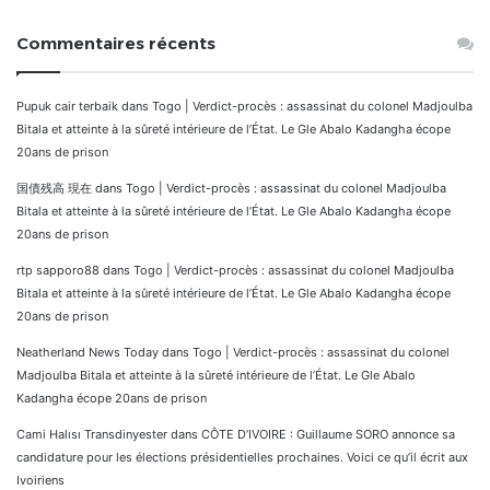
Commentaires récents
Pupuk cair terbaik
dans
Togo | Verdict-procès : assassinat du colonel Madjoulba
Bitala et atteinte à la sûreté intérieure de l’État. Le Gle Abalo Kadangha écope
20ans de prison
国債残高 現在
dans
Togo | Verdict-procès : assassinat du colonel Madjoulba
Bitala et atteinte à la sûreté intérieure de l’État. Le Gle Abalo Kadangha écope
20ans de prison
rtp sapporo88
dans
Togo | Verdict-procès : assassinat du colonel Madjoulba
Bitala et atteinte à la sûreté intérieure de l’État. Le Gle Abalo Kadangha écope
20ans de prison
Neatherland News Today
dans
Togo | Verdict-procès : assassinat du colonel
Madjoulba Bitala et atteinte à la sûreté intérieure de l’État. Le Gle Abalo
Kadangha écope 20ans de prison
Cami Halısı Transdinyester
dans
CÔTE D’IVOIRE : Guillaume SORO annonce sa
candidature pour les élections présidentielles prochaines. Voici ce qu’il écrit aux
Ivoiriens