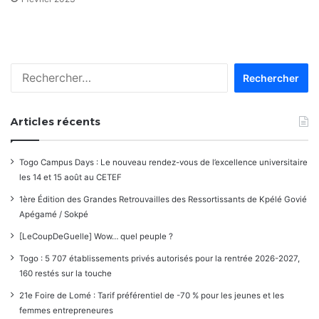
Rechercher :
Articles récents
Togo Campus Days : Le nouveau rendez-vous de l’excellence universitaire
les 14 et 15 août au CETEF
1ère Édition des Grandes Retrouvailles des Ressortissants de Kpélé Govié
Apégamé / Sokpé
[LeCoupDeGuelle] Wow… quel peuple ?
Togo : 5 707 établissements privés autorisés pour la rentrée 2026-2027,
160 restés sur la touche
21e Foire de Lomé : Tarif préférentiel de -70 % pour les jeunes et les
femmes entrepreneures