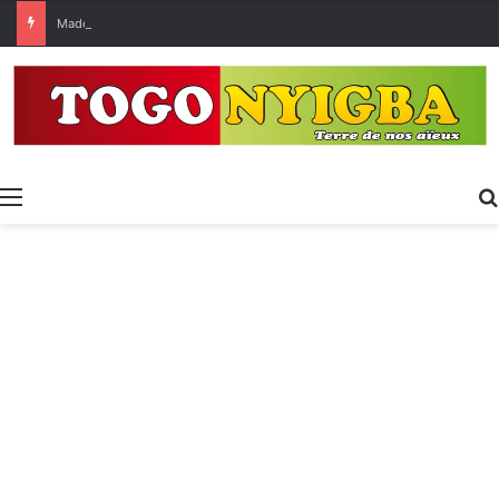
Made in Togo 2026 : un bilan positif qui prépare le terrain pour la Foire Internationale de Lomé
Menu