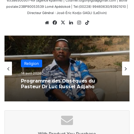
65386500501-49 (agence kpalimé) | Courriel:togonyigba@gmail.com | Boîte
postale:23BP90053539 Lomé Apédokoè | Tel:(00228) 99460630/93921010 |
Directeur Général : José-Éric Kodjo GAGLI (LeDivin)
Website
Facebook
X
Linkedin
Instagram
TikTok
Religion
14 avril 2026
Programme des Obsèques du
Pasteur Dr Luc Russel Adjaho
With Product You Purchase