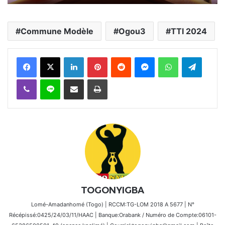
Commune Modèle
Ogou3
TTI 2024
Facebook
X
Linkedin
Pinterest
Reddit
Messenger
WhatsApp
Telegra
Viber
Ligne
Partager par email
Imprimer
TOGONYIGBA
Lomé-Amadanhomé (Togo) | RCCM:TG-LOM 2018 A 5677 | N°
Récépissé:0425/24/03/11/HAAC | Banque:Orabank / Numéro de Compte:06101-