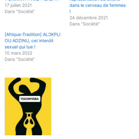
17 juillet 2021
dans le cerveau de femmes
Dans "Société"
!
24 décembre 2021
Dans "Société"
[Afrique-Tradition] ALƆKPLI
OU ADZINU, cet interdit
sexuel qui tue !
10 mars 2022
Dans "Société"