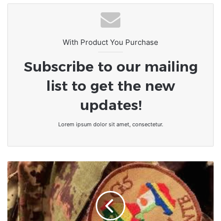
économiques reconnues et la réalité
avec la culture du naufrage
quotidienne des foyers
With Product You Purchase
Subscribe to our mailing
list to get the new
updates!
Lorem ipsum dolor sit amet, consectetur.
G5
Sahel
:
Après
le
Mali,