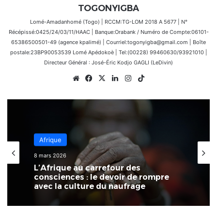
TOGONYIGBA
Lomé-Amadanhomé (Togo) | RCCM:TG-LOM 2018 A 5677 | N°
Récépissé:0425/24/03/11/HAAC | Banque:Orabank / Numéro de Compte:06101-
65386500501-49 (agence kpalimé) | Courriel:togonyigba@gmail.com | Boîte
postale:23BP90053539 Lomé Apédokoè | Tel:(00228) 99460630/93921010 |
Directeur Général : José-Éric Kodjo GAGLI (LeDivin)
Website
Facebook
X
Linkedin
Instagram
TikTok
Économie
Afrique
3 mars 2026
8 mars 2026
Au Togo, il existe un écart
L’Afrique au carrefour des
significatif entre les performances
consciences : le devoir de rompre