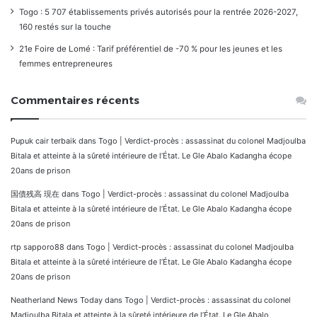
Togo : 5 707 établissements privés autorisés pour la rentrée 2026-2027,
160 restés sur la touche
21e Foire de Lomé : Tarif préférentiel de -70 % pour les jeunes et les
femmes entrepreneures
Commentaires récents
Pupuk cair terbaik
dans
Togo | Verdict-procès : assassinat du colonel Madjoulba
Bitala et atteinte à la sûreté intérieure de l’État. Le Gle Abalo Kadangha écope
20ans de prison
国債残高 現在
dans
Togo | Verdict-procès : assassinat du colonel Madjoulba
Bitala et atteinte à la sûreté intérieure de l’État. Le Gle Abalo Kadangha écope
20ans de prison
rtp sapporo88
dans
Togo | Verdict-procès : assassinat du colonel Madjoulba
Bitala et atteinte à la sûreté intérieure de l’État. Le Gle Abalo Kadangha écope
20ans de prison
Neatherland News Today
dans
Togo | Verdict-procès : assassinat du colonel
Madjoulba Bitala et atteinte à la sûreté intérieure de l’État. Le Gle Abalo