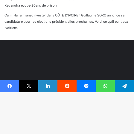
Kadangha écope 20ans de prison
Cami Halısı Transdinyester
dans
CÔTE D’IVOIRE : Guillaume SORO annonce sa
candidature pour les élections présidentielles prochaines. Voici ce qu’il écrit aux
Ivoiriens
Facebook
X
Linkedin
Reddit
Messenger
WhatsApp
Telegram
© Copyright 2026, Tous droits réservés |
Réaliser par
B
Togonyigba
r
Facebook
TikTok
WhatsApp