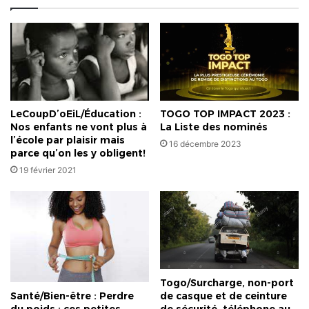
présence
à
la
FIL18
LeCoupD’oEiL/Éducation :
TOGO TOP IMPACT 2023 :
Nos enfants ne vont plus à
La Liste des nominés
l’école par plaisir mais
16 décembre 2023
parce qu’on les y obligent!
19 février 2021
Togo/Surcharge, non-port
Santé/Bien-être : Perdre
de casque et de ceinture
du poids : ces petites
de sécurité, téléphone au