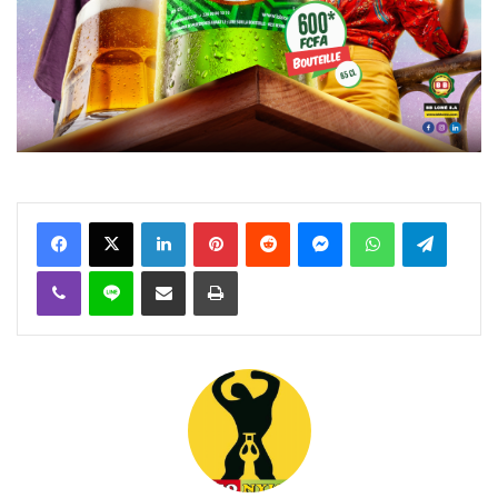
Facebook
X
Linkedin
Pinterest
Reddit
Messenger
WhatsApp
Telegra
Viber
Ligne
Partager par email
Imprimer