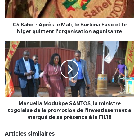
le
Burkina
Faso
et
G5 Sahel : Après le Mali, le Burkina Faso et le
le
Niger quittent l'organisation agonisante
Niger
quittent
Manuella
l'organisation
Modukpe
agonisante
SANTOS,
la
ministre
togolaise
de
la
promotion
de
Manuella Modukpe SANTOS, la ministre
l'investissement
togolaise de la promotion de l'investissement a
a
marqué de sa présence à la FIL18
marqué
de
Articles similaires
sa