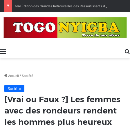
1ère Édition des Grandes Retrouvailles des Ressortissants de Kpélé Govié Apégamé / Sokpé
Menu
Accueil
/
Société
Société
[Vrai ou Faux ?] Les femmes
avec des rondeurs rendent
les hommes plus heureux