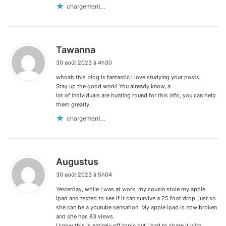
chargement…
d
Tawanna
i
30 août 2023 à 4h30
t
whoah this blog is fantastic i love studying your posts.
:
Stay up the good work! You already know, a
lot of individuals are hunting round for this info, you can help
them greatly.
chargement…
d
Augustus
i
30 août 2023 à 5h04
t
Yesterday, while I was at work, my cousin stole my apple
:
ipad and tested to see if it can survive a 25 foot drop, just so
she can be a youtube sensation. My apple ipad is now broken
and she has 83 views.
I know this is entirely off topic but I had to share it with