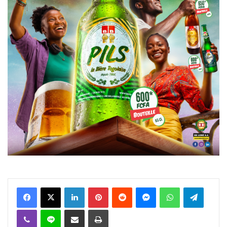
Facebook
X
Linkedin
Pinterest
Reddit
Messenger
WhatsApp
Telegra
Viber
Ligne
Partager par email
Imprimer