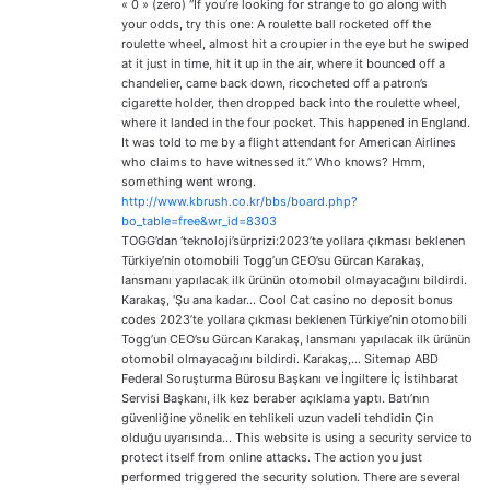
« 0 » (zero) “If you’re looking for strange to go along with
your odds, try this one: A roulette ball rocketed off the
roulette wheel, almost hit a croupier in the eye but he swiped
at it just in time, hit it up in the air, where it bounced off a
chandelier, came back down, ricocheted off a patron’s
cigarette holder, then dropped back into the roulette wheel,
where it landed in the four pocket. This happened in England.
It was told to me by a flight attendant for American Airlines
who claims to have witnessed it.” Who knows? Hmm,
something went wrong.
http://www.kbrush.co.kr/bbs/board.php?
bo_table=free&wr_id=8303
TOGG’dan ‘teknoloji’sürprizi:2023’te yollara çıkması beklenen
Türkiye’nin otomobili Togg’un CEO’su Gürcan Karakaş,
lansmanı yapılacak ilk ürünün otomobil olmayacağını bildirdi.
Karakaş, ‘Şu ana kadar… Cool Cat casino no deposit bonus
codes 2023’te yollara çıkması beklenen Türkiye’nin otomobili
Togg’un CEO’su Gürcan Karakaş, lansmanı yapılacak ilk ürünün
otomobil olmayacağını bildirdi. Karakaş,… Sitemap ABD
Federal Soruşturma Bürosu Başkanı ve İngiltere İç İstihbarat
Servisi Başkanı, ilk kez beraber açıklama yaptı. Batı’nın
güvenliğine yönelik en tehlikeli uzun vadeli tehdidin Çin
olduğu uyarısında… This website is using a security service to
protect itself from online attacks. The action you just
performed triggered the security solution. There are several