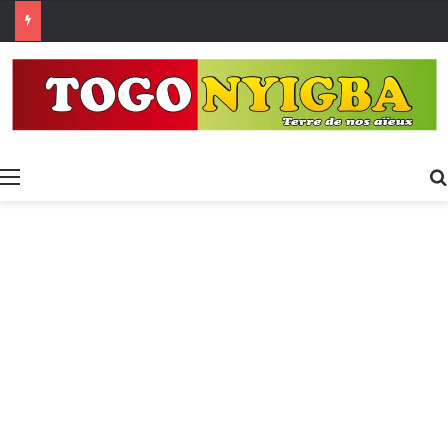
[LeCoupD’œil] Le chassé-croisé entre vacanciers de juillet et d’août a commencé.
Menu