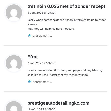
d
tretinoin 0.025 met of zonder recept
dans
i
4 août 2023 à 19h39
t
les
Really when someone doesn’t know afterward its up to other
:
commentaires
viewers
that they will help, so here it occurs.
chargement…
d
Efrat
i
7 août 2023 à 18h39
t
I every time emailed this blog post page to all my friends,
:
as if like to read it after that my friends will too.
chargement…
d
prestigeautodetailingkc.com
i
11 août 2023 à 16h00
t