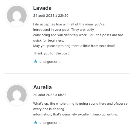
d
Lavada
i
24 août 2023 à 22h20
t
I do accept as true with all of the ideas you’ve
:
introduced in your post. They are really
convincing and will definitely work. Still, the posts are too
quick for beginners.
May you please prolong them a little from next time?
Thank you for the post.
chargement…
d
Aurelia
i
29 août 2023 à 6h32
t
What’s up, the whole thing is going sound here and ofcourse
:
every one is sharing
information, that’s genuinely excellent, keep up writing.
chargement…