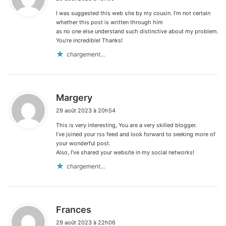
t
I was suggested this web site by my cousin. I’m not certain
:
whether this post is written through him
as no one else understand such distinctive about my problem.
You’re incredible! Thanks!
chargement…
d
Margery
i
29 août 2023 à 20h54
t
This is very interesting, You are a very skilled blogger.
:
I’ve joined your rss feed and look forward to seeking more of
your wonderful post.
Also, I’ve shared your website in my social networks!
chargement…
d
Frances
i
29 août 2023 à 22h06
t