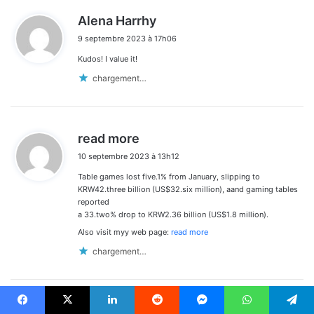
d
Alena Harrhy
i
9 septembre 2023 à 17h06
t
Kudos! I value it!
:
chargement…
d
read more
i
10 septembre 2023 à 13h12
t
Table games lost five.1% from January, slipping to
:
KRW42.three billion (US$32.six million), aand gaming tables
reported
a 33.two% drop to KRW2.36 billion (US$1.8 million).
Also visit myy web page:
read more
chargement…
d
gal
Facebook
X
Linkedin
Reddit
Messenger
WhatsApp
Telegram