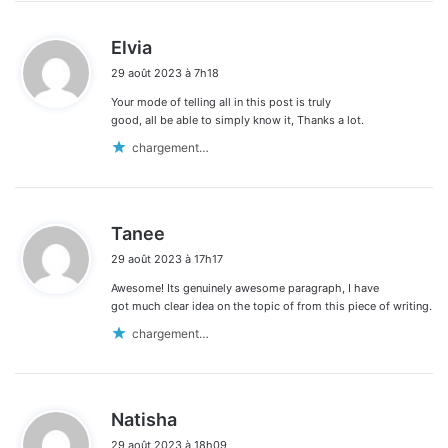
d
Elvia
i
29 août 2023 à 7h18
t
Your mode of telling all in this post is truly
:
good, all be able to simply know it, Thanks a lot.
chargement…
d
Tanee
i
29 août 2023 à 17h17
t
Awesome! Its genuinely awesome paragraph, I have
:
got much clear idea on the topic of from this piece of writing.
chargement…
d
Natisha
i
29 août 2023 à 18h09