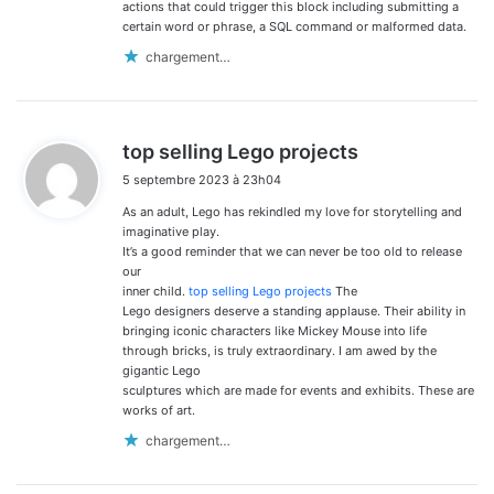
actions that could trigger this block including submitting a
certain word or phrase, a SQL command or malformed data.
chargement…
d
top selling Lego projects
i
5 septembre 2023 à 23h04
t
As an adult, Lego has rekindled my love for storytelling and
:
imaginative play.
It’s a good reminder that we can never be too old to release
our
inner child.
top selling Lego projects
The
Lego designers deserve a standing applause. Their ability in
bringing iconic characters like Mickey Mouse into life
through bricks, is truly extraordinary. I am awed by the
gigantic Lego
sculptures which are made for events and exhibits. These are
works of art.
chargement…