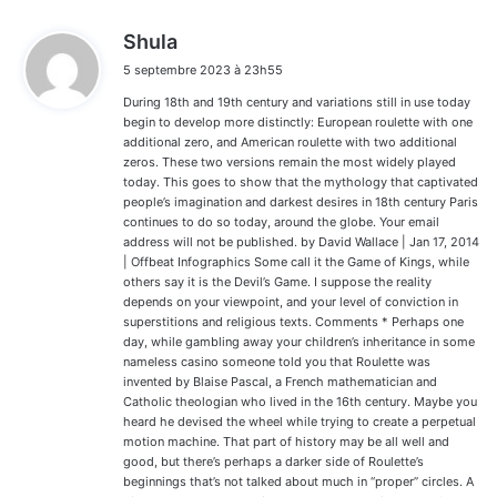
d
Shula
i
5 septembre 2023 à 23h55
t
During 18th and 19th century and variations still in use today
:
begin to develop more distinctly: European roulette with one
additional zero, and American roulette with two additional
zeros. These two versions remain the most widely played
today. This goes to show that the mythology that captivated
people’s imagination and darkest desires in 18th century Paris
continues to do so today, around the globe. Your email
address will not be published. by David Wallace | Jan 17, 2014
| Offbeat Infographics Some call it the Game of Kings, while
others say it is the Devil’s Game. I suppose the reality
depends on your viewpoint, and your level of conviction in
superstitions and religious texts. Comments * Perhaps one
day, while gambling away your children’s inheritance in some
nameless casino someone told you that Roulette was
invented by Blaise Pascal, a French mathematician and
Catholic theologian who lived in the 16th century. Maybe you
heard he devised the wheel while trying to create a perpetual
motion machine. That part of history may be all well and
good, but there’s perhaps a darker side of Roulette’s
beginnings that’s not talked about much in “proper” circles. A