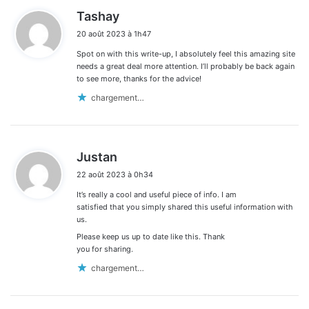
d
Tashay
i
20 août 2023 à 1h47
t
Spot on with this write-up, I absolutely feel this amazing site
:
needs a great deal more attention. I’ll probably be back again
to see more, thanks for the advice!
chargement…
d
Justan
i
22 août 2023 à 0h34
t
It’s really a cool and useful piece of info. I am
:
satisfied that you simply shared this useful information with
us.
Please keep us up to date like this. Thank
you for sharing.
chargement…