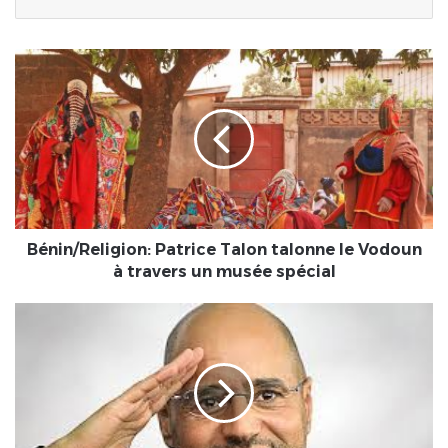
Bénin/Religion:
Patrice
Talon
talonne
le
Vodoun
à
travers
un
musée
Bénin/Religion: Patrice Talon talonne le Vodoun
spécial
à travers un musée spécial
Libye
:
Saif
al-
Islam
Kadhafi
a