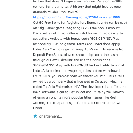
history that doesn’t begin anywhere near Paris or the 16th
century, for that matter. A history that might involve (cue
dramatic music)…the Devil?!?!
https://midi.org/midi/forum/profile/123845-letetari1989
Get 60 Free Spins for Registration. Bonus rounds can be used
on “Big Game” game. Wagering is x60 the bonus amount.
Cash out is unlimited. Offer is valid for unlimited days after
activation. Activate with bonus code “60BIGSPINS”. Play
responsibly. Casino general Terms and Conditions apply.
Lotus Asia Casino is giving away 45 FS on … To receive No
Deposit Free Spins, players should sign up at the casino
through our exclusive link and use the bonus code
“60BIGSPINS”. Play with NO BONUS for best odds to win at
Lotus Asia casino – no wagering rules and no withdrawal
limits. Plus, you can cashout whenever you win. This site is
owned by a company that is licensed in Curacao, which is
called Taj Asia Enterprises N.V. The developer that offers the
main software is called BetOnSoft and it’s fairly well known,
offering among its more popular titles names like Reel
Xtreme, Rise of Spartans, Le Chocolatier or Dollars Down
Under.
chargement…