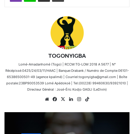
TOGONYIGBA
Lomé-Amadanhomé (Togo) | RCCM:TG-LOM 2018 A 5677 | N°
Récépissé:0425/24/03/11/HAAC | Banque:Orabank / Numéro de Compte:06101-
65386500501-49 (agence kpalimé) | Courriel:togonyigba@gmail.com | Boîte
postale:23BP90053539 Lomé Apédokoè | Tel:(00228) 99460630/93921010 |
Directeur Général : José-Éric Kodjo GAGLI (LeDivin)
Website
Facebook
X
Linkedin
Instagram
TikTok