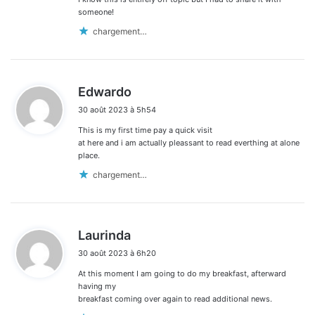
someone!
chargement…
d
Edwardo
i
30 août 2023 à 5h54
t
This is my first time pay a quick visit
:
at here and i am actually pleassant to read everthing at alone
place.
chargement…
d
Laurinda
i
30 août 2023 à 6h20
t
At this moment I am going to do my breakfast, afterward
:
having my
breakfast coming over again to read additional news.