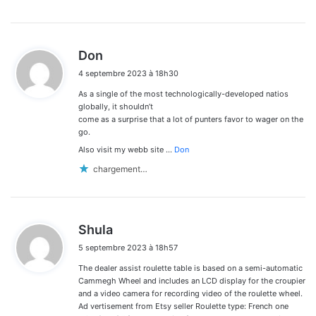
d
Don
i
4 septembre 2023 à 18h30
t
As a single of the most technologically-developed natios
:
globally, it shouldn’t
come as a surprise that a lot of punters favor to wager on the
go.
Also visit my webb site …
Don
chargement…
d
Shula
i
5 septembre 2023 à 18h57
t
The dealer assist roulette table is based on a semi-automatic
:
Cammegh Wheel and includes an LCD display for the croupier
and a video camera for recording video of the roulette wheel.
Ad vertisement from Etsy seller Roulette type: French one