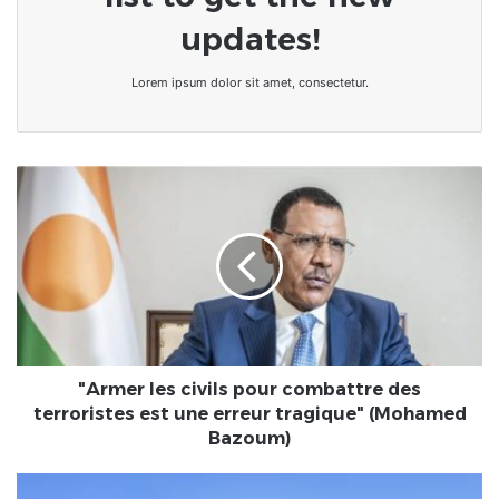
updates!
Lorem ipsum dolor sit amet, consectetur.
"Armer
les
civils
pour
combattre
des
terroristes
est
une
erreur
"Armer les civils pour combattre des
tragique"
terroristes est une erreur tragique" (Mohamed
(Mohamed
Bazoum)
Bazoum)
« Je