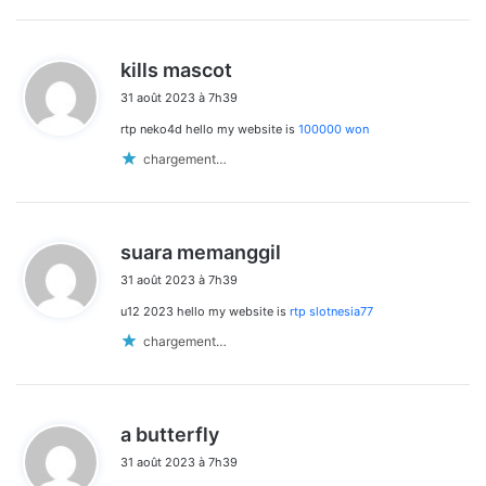
d
kills mascot
i
31 août 2023 à 7h39
t
rtp neko4d hello my website is
100000 won
:
chargement…
d
suara memanggil
i
31 août 2023 à 7h39
t
u12 2023 hello my website is
rtp slotnesia77
:
chargement…
d
a butterfly
i
31 août 2023 à 7h39
t