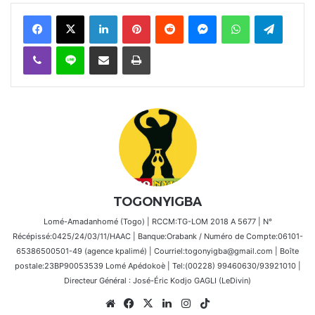
Facebook
X
Linkedin
Pinterest
Reddit
Messenger
WhatsApp
Telegra
Viber
Ligne
Partager par email
Imprimer
TOGONYIGBA
Lomé-Amadanhomé (Togo) | RCCM:TG-LOM 2018 A 5677 | N°
Récépissé:0425/24/03/11/HAAC | Banque:Orabank / Numéro de Compte:06101-
65386500501-49 (agence kpalimé) | Courriel:togonyigba@gmail.com | Boîte
postale:23BP90053539 Lomé Apédokoè | Tel:(00228) 99460630/93921010 |
Directeur Général : José-Éric Kodjo GAGLI (LeDivin)
Website
Facebook
X
Linkedin
Instagram
TikTok