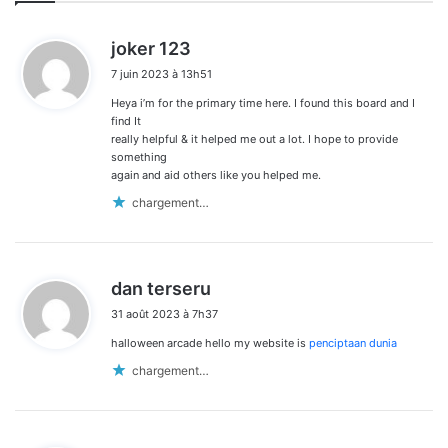
d
joker 123
i
7 juin 2023 à 13h51
t
Heya i’m for the primary time here. I found this board and I
:
find It
really helpful & it helped me out a lot. I hope to provide
something
again and aid others like you helped me.
chargement…
d
dan terseru
i
31 août 2023 à 7h37
t
halloween arcade hello my website is
penciptaan dunia
:
chargement…