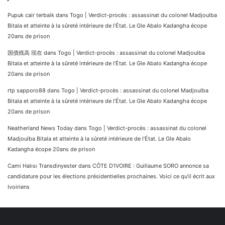
Pupuk cair terbaik
dans
Togo | Verdict-procès : assassinat du colonel Madjoulba
Bitala et atteinte à la sûreté intérieure de l’État. Le Gle Abalo Kadangha écope
20ans de prison
国債残高 現在
dans
Togo | Verdict-procès : assassinat du colonel Madjoulba
Bitala et atteinte à la sûreté intérieure de l’État. Le Gle Abalo Kadangha écope
20ans de prison
rtp sapporo88
dans
Togo | Verdict-procès : assassinat du colonel Madjoulba
Bitala et atteinte à la sûreté intérieure de l’État. Le Gle Abalo Kadangha écope
20ans de prison
Neatherland News Today
dans
Togo | Verdict-procès : assassinat du colonel
Madjoulba Bitala et atteinte à la sûreté intérieure de l’État. Le Gle Abalo
Kadangha écope 20ans de prison
Cami Halısı Transdinyester
dans
CÔTE D’IVOIRE : Guillaume SORO annonce sa
candidature pour les élections présidentielles prochaines. Voici ce qu’il écrit aux
Ivoiriens