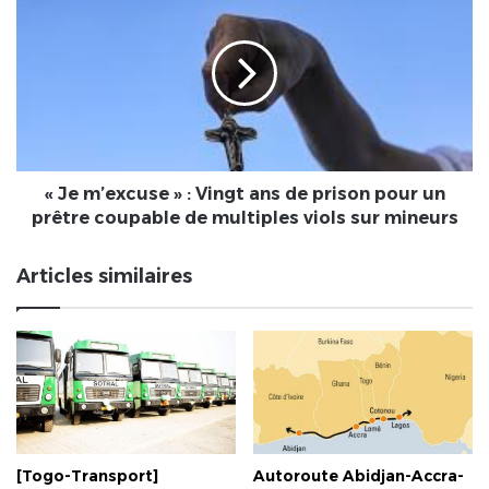
m’excuse
»
:
Vingt
ans
de
prison
pour
un
« Je m’excuse » : Vingt ans de prison pour un
prêtre
prêtre coupable de multiples viols sur mineurs
coupable
de
Articles similaires
multiples
viols
sur
mineurs
[Togo-Transport]
Autoroute Abidjan-Accra-