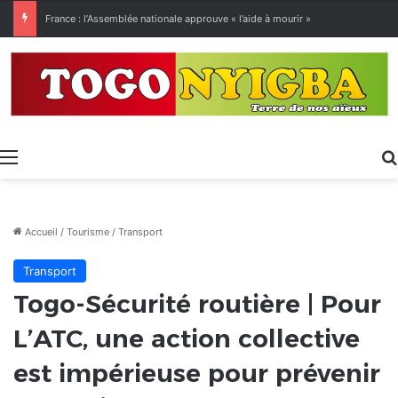
[LeCoupD’œil] Le chassé-croisé entre vacanciers de juillet et d’août a commencé.
Menu
Accueil
/
Tourisme
/
Transport
Transport
Togo-Sécurité routière | Pour
L’ATC, une action collective
est impérieuse pour prévenir