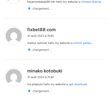
kayamendadak88 link hello my website is
chinese dramas
:
chargement…
d
fixbet88 com
i
31 août 2023 à 7h40
t
merkur nummer hello my website is
oritoto penipu
:
chargement…
d
minako kotobuki
i
31 août 2023 à 7h40
t
my pleasure hello my website is
apk download
:
chargement…