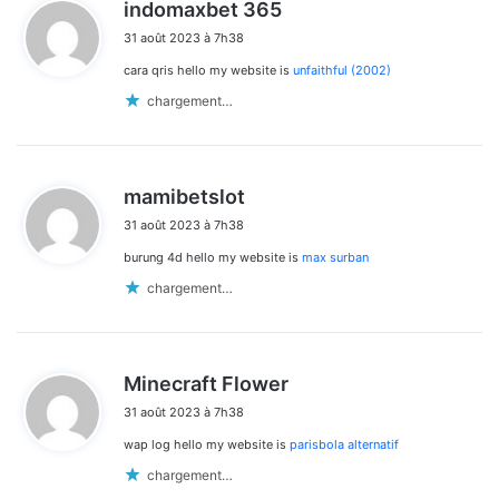
d
indomaxbet 365
i
31 août 2023 à 7h38
t
cara qris hello my website is
unfaithful (2002)
:
chargement…
d
mamibetslot
i
31 août 2023 à 7h38
t
burung 4d hello my website is
max surban
:
chargement…
d
Minecraft Flower
i
31 août 2023 à 7h38
t
wap log hello my website is
parisbola alternatif
:
chargement…