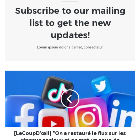
Subscribe to our mailing
list to get the new
updates!
Lorem ipsum dolor sit amet, consectetur.
[LeCoupD'œil]
"On
a
restauré
le
flux
sur
les
réseaux
sociaux
[LeCoupD'œil] "On a restauré le flux sur les
et