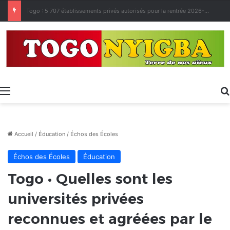
Made in Togo 2026 : un bilan positif qui prépare le terrain pour la Foire Internationale de Lomé
Menu
Accueil
/
Éducation
/
Échos des Écoles
Échos des Écoles
Éducation
Togo • Quelles sont les
universités privées
reconnues et agréées par le