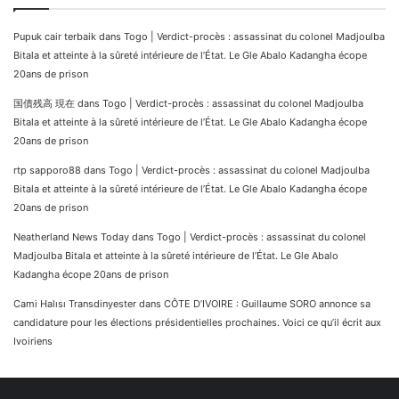
Pupuk cair terbaik
dans
Togo | Verdict-procès : assassinat du colonel Madjoulba
Bitala et atteinte à la sûreté intérieure de l’État. Le Gle Abalo Kadangha écope
20ans de prison
国債残高 現在
dans
Togo | Verdict-procès : assassinat du colonel Madjoulba
Bitala et atteinte à la sûreté intérieure de l’État. Le Gle Abalo Kadangha écope
20ans de prison
rtp sapporo88
dans
Togo | Verdict-procès : assassinat du colonel Madjoulba
Bitala et atteinte à la sûreté intérieure de l’État. Le Gle Abalo Kadangha écope
20ans de prison
Neatherland News Today
dans
Togo | Verdict-procès : assassinat du colonel
Madjoulba Bitala et atteinte à la sûreté intérieure de l’État. Le Gle Abalo
Kadangha écope 20ans de prison
Cami Halısı Transdinyester
dans
CÔTE D’IVOIRE : Guillaume SORO annonce sa
candidature pour les élections présidentielles prochaines. Voici ce qu’il écrit aux
Ivoiriens