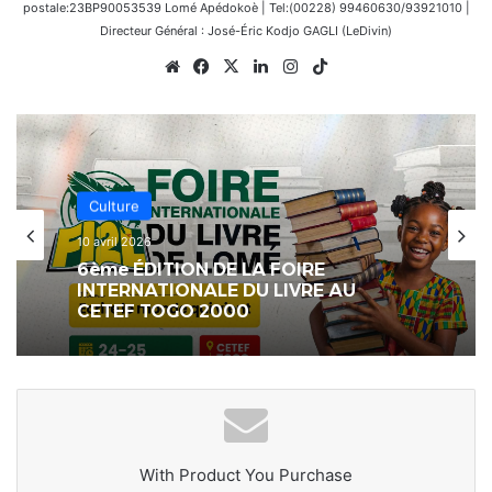
postale:23BP90053539 Lomé Apédokoè | Tel:(00228) 99460630/93921010 |
Directeur Général : José-Éric Kodjo GAGLI (LeDivin)
Website
Facebook
X
Linkedin
Instagram
TikTok
Culture
10 avril 2026
6ème ÉDITION DE LA FOIRE
INTERNATIONALE DU LIVRE AU
CETEF TOGO 2000
With Product You Purchase