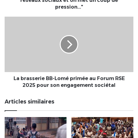
réseaux sociaux et on met un coup de
on
pression..."
met
un
La
coup
brasserie
de
BB-
pression..."
Lomé
primée
au
Forum
RSE
2025
pour
La brasserie BB-Lomé primée au Forum RSE
son
2025 pour son engagement sociétal
engagement
sociétal
Articles similaires