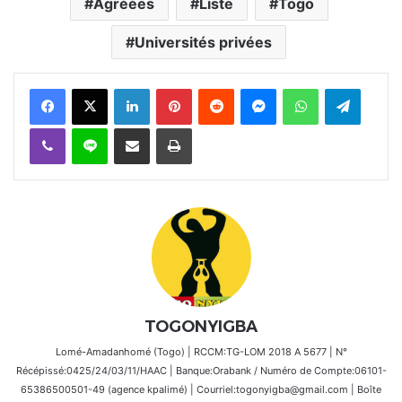
Agréées
Liste
Togo
Universités privées
Facebook
X
Linkedin
Pinterest
Reddit
Messenger
WhatsApp
Telegra
Viber
Ligne
Partager par email
Imprimer
TOGONYIGBA
Lomé-Amadanhomé (Togo) | RCCM:TG-LOM 2018 A 5677 | N°
Récépissé:0425/24/03/11/HAAC | Banque:Orabank / Numéro de Compte:06101-
65386500501-49 (agence kpalimé) | Courriel:togonyigba@gmail.com | Boîte