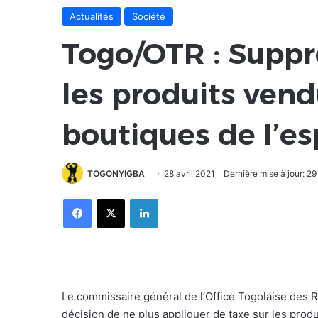
Actualités
Société
Togo/OTR : Suppr
les produits vend
boutiques de l’e
TOGONYIGBA
28 avril 2021
Dernière mise à jour: 29
Facebook
X
Linkedin
Le commissaire général de l’Office Togolaise des R
décision de ne plus appliquer de taxe sur les prod