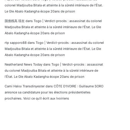
colonel Madjoulba Bitala et atteinte à la sûreté intérieure de l’État.
Le Gle Abalo Kadangha écope 20ans de prison
国債残高 現在
dans
Togo | Verdict-procès : assassinat du colonel
Madjoulba Bitala et atteinte à la sûreté intérieure de l’État. Le Gle
Abalo Kadangha écope 20ans de prison
rtp sapporo88
dans
Togo | Verdict-procès : assassinat du colonel
Madjoulba Bitala et atteinte à la sûreté intérieure de l’État. Le Gle
Abalo Kadangha écope 20ans de prison
Neatherland News Today
dans
Togo | Verdict-procès : assassinat
du colonel Madjoulba Bitala et atteinte à la sûreté intérieure de
l’État. Le Gle Abalo Kadangha écope 20ans de prison
Cami Halısı Transdinyester
dans
CÔTE D’IVOIRE : Guillaume SORO
annonce sa candidature pour les élections présidentielles
prochaines. Voici ce qu’il écrit aux Ivoiriens