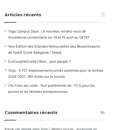
Articles récents
Togo Campus Days : Le nouveau rendez-vous de
l’excellence universitaire les 14 et 15 août au CETEF
1ère Édition des Grandes Retrouvailles des Ressortissants
de Kpélé Govié Apégamé / Sokpé
[LeCoupDeGuelle] Wow… quel peuple ?
Togo : 5 707 établissements privés autorisés pour la rentrée
2026-2027, 160 restés sur la touche
21e Foire de Lomé : Tarif préférentiel de -70 % pour les
jeunes et les femmes entrepreneures
Commentaires récents
Pupuk cair terbaik
dans
Togo | Verdict-procès : assassinat du