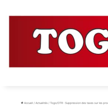
Accueil
/
Actualités
/
Togo/OTR : Suppression des taxes sur les prod