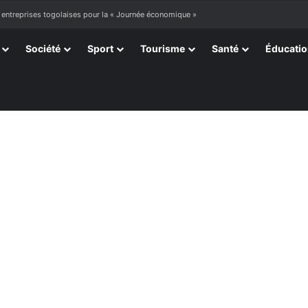
 entreprises togolaises pour la « Journée économique »
Société
Sport
Tourisme
Santé
Éducati