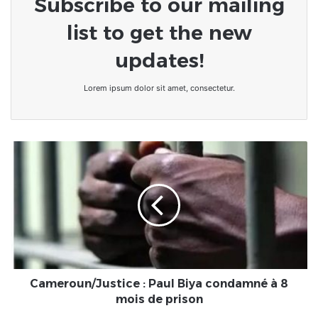
Subscribe to our mailing
list to get the new
updates!
Lorem ipsum dolor sit amet, consectetur.
Cameroun/Justice
:
Paul
Biya
condamné
à
8
mois
de
prison
Cameroun/Justice : Paul Biya condamné à 8
mois de prison