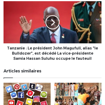
Tanzanie
:
Le
président
John
Magufuli,
alias
"le
Bulldozer",
est
Tanzanie : Le président John Magufuli, alias "le
décédé
Bulldozer", est décédé La vice-présidente
La
Samia Hassan Suluhu occupe le fauteuil
vice-
présidente
Articles similaires
Samia
Hassan
Suluhu
occupe
le
fauteuil