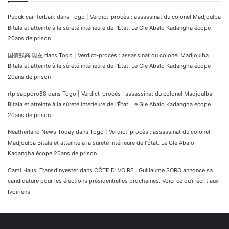
Pupuk cair terbaik
dans
Togo | Verdict-procès : assassinat du colonel Madjoulba
Bitala et atteinte à la sûreté intérieure de l’État. Le Gle Abalo Kadangha écope
20ans de prison
国債残高 現在
dans
Togo | Verdict-procès : assassinat du colonel Madjoulba
Bitala et atteinte à la sûreté intérieure de l’État. Le Gle Abalo Kadangha écope
20ans de prison
rtp sapporo88
dans
Togo | Verdict-procès : assassinat du colonel Madjoulba
Bitala et atteinte à la sûreté intérieure de l’État. Le Gle Abalo Kadangha écope
20ans de prison
Neatherland News Today
dans
Togo | Verdict-procès : assassinat du colonel
Madjoulba Bitala et atteinte à la sûreté intérieure de l’État. Le Gle Abalo
Kadangha écope 20ans de prison
Cami Halısı Transdinyester
dans
CÔTE D’IVOIRE : Guillaume SORO annonce sa
candidature pour les élections présidentielles prochaines. Voici ce qu’il écrit aux
Ivoiriens