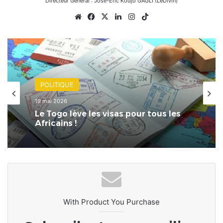
Directeur Général : José-Éric Kodjo GAGLI (LeDivin)
Website
Facebook
X
Linkedin
Instagram
TikTok
POLITIQUE
19 mai 2026
Le Togo lève les visas pour tous les
Africains !
With Product You Purchase