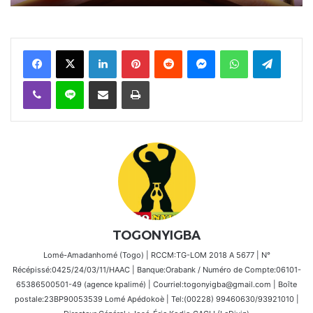
Facebook
X
Linkedin
Pinterest
Reddit
Messenger
WhatsApp
Telegra
Viber
Ligne
Partager par email
Imprimer
TOGONYIGBA
Lomé-Amadanhomé (Togo) | RCCM:TG-LOM 2018 A 5677 | N°
Récépissé:0425/24/03/11/HAAC | Banque:Orabank / Numéro de Compte:06101-
65386500501-49 (agence kpalimé) | Courriel:togonyigba@gmail.com | Boîte
postale:23BP90053539 Lomé Apédokoè | Tel:(00228) 99460630/93921010 |