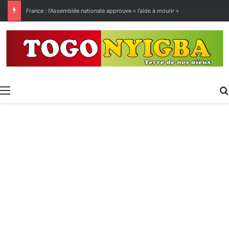
[LeCoupD’œil] Le chassé-croisé entre vacanciers de juillet et d’août a commencé.
Menu