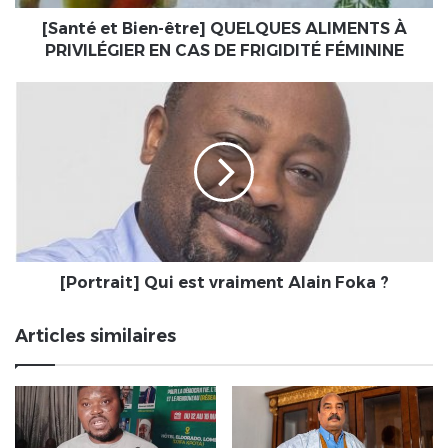
EN
CAS
[Santé et Bien-être] QUELQUES ALIMENTS À
DE
PRIVILÉGIER EN CAS DE FRIGIDITÉ FÉMININE
FRIGIDITÉ
FÉMININE
[Portrait]
Qui
est
vraiment
Alain
Foka
?
[Portrait] Qui est vraiment Alain Foka ?
Articles similaires