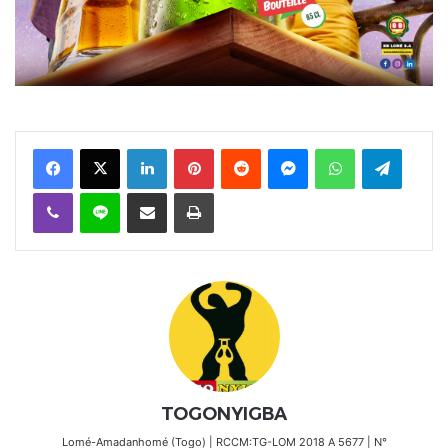
Facebook
X
Linkedin
Pinterest
Reddit
Messenger
WhatsApp
Telegra
Viber
Ligne
Partager par email
Imprimer
TOGONYIGBA
Lomé-Amadanhomé (Togo) | RCCM:TG-LOM 2018 A 5677 | N°