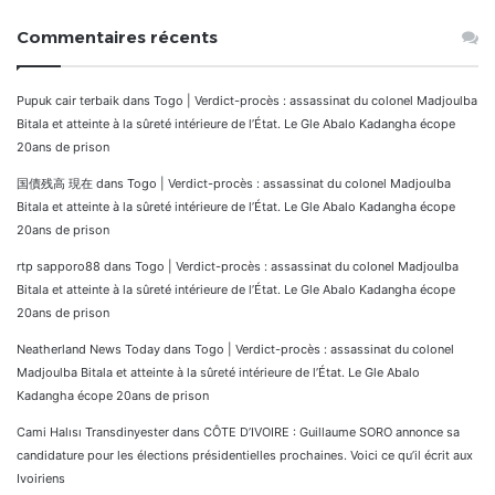
Commentaires récents
Pupuk cair terbaik
dans
Togo | Verdict-procès : assassinat du colonel Madjoulba
Bitala et atteinte à la sûreté intérieure de l’État. Le Gle Abalo Kadangha écope
20ans de prison
国債残高 現在
dans
Togo | Verdict-procès : assassinat du colonel Madjoulba
Bitala et atteinte à la sûreté intérieure de l’État. Le Gle Abalo Kadangha écope
20ans de prison
rtp sapporo88
dans
Togo | Verdict-procès : assassinat du colonel Madjoulba
Bitala et atteinte à la sûreté intérieure de l’État. Le Gle Abalo Kadangha écope
20ans de prison
Neatherland News Today
dans
Togo | Verdict-procès : assassinat du colonel
Madjoulba Bitala et atteinte à la sûreté intérieure de l’État. Le Gle Abalo
Kadangha écope 20ans de prison
Cami Halısı Transdinyester
dans
CÔTE D’IVOIRE : Guillaume SORO annonce sa
candidature pour les élections présidentielles prochaines. Voici ce qu’il écrit aux
Ivoiriens