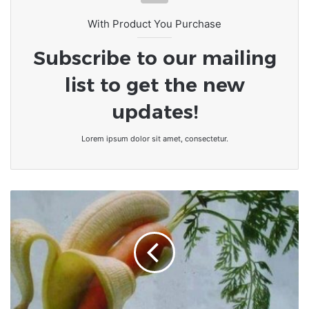
Romuald Wadagni plébiscité dès le
premier tour
With Product You Purchase
Subscribe to our mailing
list to get the new
updates!
Lorem ipsum dolor sit amet, consectetur.
[Santé
et
Bien-
être]
QUELQUES
ALIMENTS
À
PRIVILÉGIER