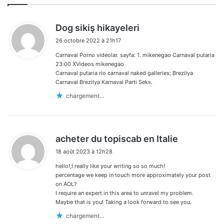
d
Dog sikiş hikayeleri
i
26 octobre 2022 à 21h17
t
Carnaval Porno videolar. sayfa: 1. mikenegao Carnaval putaria
:
23:00 XVideos mikenegao
Carnaval putaria rio carnaval naked galleries; Brezilya
Carnaval Brezilya Karnaval Parti Seks.
chargement…
d
acheter du topiscab en Italie
i
18 août 2023 à 12h28
t
hello!,I really like your writing so so much!
:
percentage we keep in touch more approximately your post
on AOL?
I require an expert in this area to unravel my problem.
Maybe that is you! Taking a look forward to see you.
chargement…