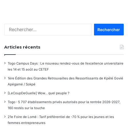
Rechercher :
Articles récents
Togo Campus Days : Le nouveau rendez-vous de l’excellence universitaire
les 14 et 15 août au CETEF
1ère Édition des Grandes Retrouvailles des Ressortissants de Kpélé Govié
Apégamé / Sokpé
[LeCoupDeGuelle] Wow… quel peuple ?
Togo : 5 707 établissements privés autorisés pour la rentrée 2026-2027,
160 restés sur la touche
21e Foire de Lomé : Tarif préférentiel de -70 % pour les jeunes et les
femmes entrepreneures