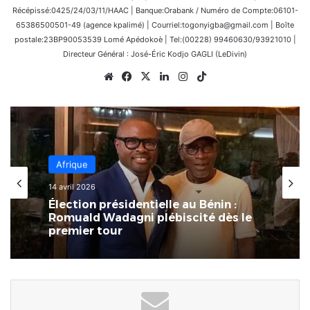
Récépissé:0425/24/03/11/HAAC | Banque:Orabank / Numéro de Compte:06101-
65386500501-49 (agence kpalimé) | Courriel:togonyigba@gmail.com | Boîte
postale:23BP90053539 Lomé Apédokoè | Tel:(00228) 99460630/93921010 |
Directeur Général : José-Éric Kodjo GAGLI (LeDivin)
Website
Facebook
X
Linkedin
Instagram
TikTok
Afrique
8 mars 2026
Afrique
L’Afrique au carrefour des
14 avril 2026
consciences : le devoir de rompre
avec la culture du naufrage
Élection présidentielle au Bénin :