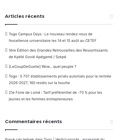
Articles récents
Togo Campus Days : Le nouveau rendez-vous de
l’excellence universitaire les 14 et 15 août au CETEF
1ère Édition des Grandes Retrouvailles des Ressortissants
de Kpélé Govié Apégamé / Sokpé
[LeCoupDeGuelle] Wow… quel peuple ?
Togo : 5 707 établissements privés autorisés pour la rentrée
2026-2027, 160 restés sur la touche
21e Foire de Lomé : Tarif préférentiel de -70 % pour les
jeunes et les femmes entrepreneures
Commentaires récents
Pupuk cair terbaik
dans
Togo | Verdict-procès : assassinat du