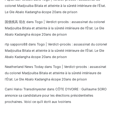
colonel Madjoulba Bitala et atteinte à la sûreté intérieure de l’État.
Le Gle Abalo Kadangha écope 20ans de prison
国債残高 現在
dans
Togo | Verdict-procès : assassinat du colonel
Madjoulba Bitala et atteinte à la sûreté intérieure de l’État. Le Gle
Abalo Kadangha écope 20ans de prison
rtp sapporo88
dans
Togo | Verdict-procès : assassinat du colonel
Madjoulba Bitala et atteinte à la sûreté intérieure de l’État. Le Gle
Abalo Kadangha écope 20ans de prison
Neatherland News Today
dans
Togo | Verdict-procès : assassinat
du colonel Madjoulba Bitala et atteinte à la sûreté intérieure de
l’État. Le Gle Abalo Kadangha écope 20ans de prison
Cami Halısı Transdinyester
dans
CÔTE D’IVOIRE : Guillaume SORO
annonce sa candidature pour les élections présidentielles
prochaines. Voici ce qu’il écrit aux Ivoiriens