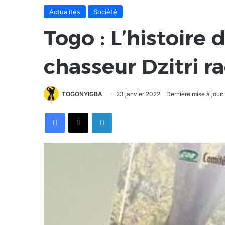
Actualités
Société
Togo : L’histoire
chasseur Dzitri r
TOGONYIGBA
23 janvier 2022
Dernière mise à jour:
Facebook
X
Linkedin