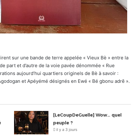
lirent sur une bande de terre appelée « Vieux Bè » entre la
, de part et d’autre de la voie pavée dénommée « Rue
ions aujourd’hui quartiers originels de Bè à savoir :
Agodogan et Apéyémé désignés en Ewé « Bé gbonu adrē ».
[LeCoupDeGuelle] Wow… quel
é
peuple ?
il y a 3 jours