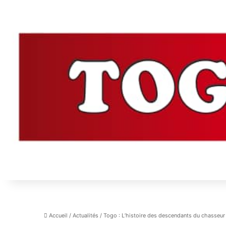
Accueil
/
Actualités
/
Togo : L’histoire des descendants du chasseur 