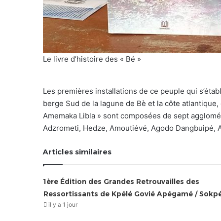
Le livre d’histoire des « Bé »
Les premières installations de ce peuple qui s’étab
berge Sud de la lagune de Bè et la côte atlantique
Amemaka Libla » sont composées de sept agglomérat
Adzrometi, Hedze, Amoutiévé, Agodo Dangbuipé, 
Articles similaires
1ère Édition des Grandes Retrouvailles des
Ressortissants de Kpélé Govié Apégamé / Sokp
il y a 1 jour