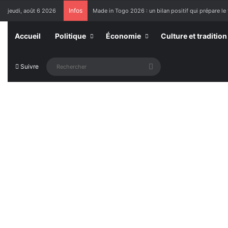
Infos
jeudi, août 6 2026
Made in Togo 2026 : un bilan positif qui prépare le 
Accueil
Politique
Économie
Culture et tradition
Rechercher
Suivre