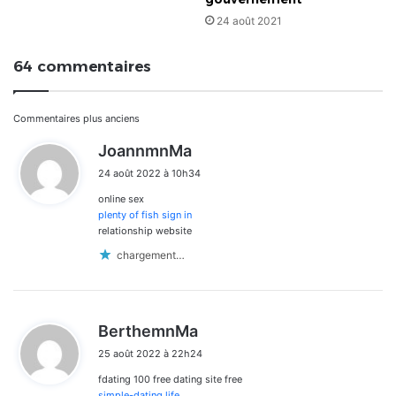
24 août 2021
64 commentaires
Navigation
Commentaires plus anciens
d
JoannmnMa
dans
i
24 août 2022 à 10h34
t
les
online sex
:
commentaires
plenty of fish sign in
relationship website
chargement…
d
BerthemnMa
i
25 août 2022 à 22h24
t
fdating 100 free dating site free
:
simple-dating life