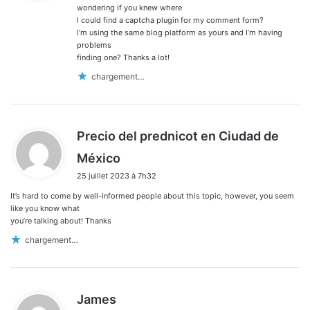
:
wondering if you knew where
I could find a captcha plugin for my comment form?
I’m using the same blog platform as yours and I’m having
problems
finding one? Thanks a lot!
chargement…
Precio del prednicot en Ciudad de
d
México
i
25 juillet 2023 à 7h32
t
It’s hard to come by well-informed people about this topic, however, you seem
:
like you know what
you’re talking about! Thanks
chargement…
d
James
i