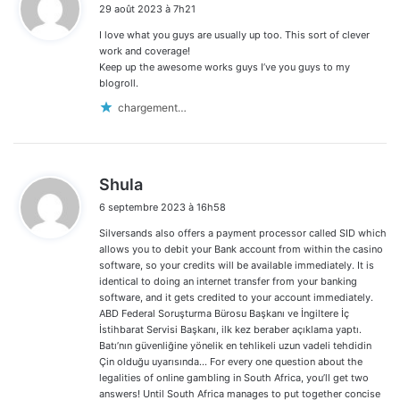
29 août 2023 à 7h21
t
I love what you guys are usually up too. This sort of clever
:
work and coverage!
Keep up the awesome works guys I’ve you guys to my
blogroll.
chargement…
d
Shula
i
6 septembre 2023 à 16h58
t
Silversands also offers a payment processor called SID which
:
allows you to debit your Bank account from within the casino
software, so your credits will be available immediately. It is
identical to doing an internet transfer from your banking
software, and it gets credited to your account immediately.
ABD Federal Soruşturma Bürosu Başkanı ve İngiltere İç
İstihbarat Servisi Başkanı, ilk kez beraber açıklama yaptı.
Batı’nın güvenliğine yönelik en tehlikeli uzun vadeli tehdidin
Çin olduğu uyarısında… For every one question about the
legalities of online gambling in South Africa, you’ll get two
answers! Until South Africa manages to put together concise