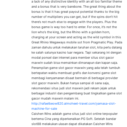
a lack of any distinctive identity with an all too familiar theme
and a bonus that is very barebone. The great thing about the
bonus is that it has great payout potential thanks to the big
number of multipliers you can get, but if the spins don’t hit
there’s not much else to engage with the players. Plus the
bonus game is way too hard to enter. For once, it’s not the
lion who’s the king, but the Rhino with a golden horn,
charging at your screen and acting as the wild symbol in this
Great Rhino Megaways mobile sot from Pragmatic Play. Pada
zaman dahulu untuk melakukan taruhan slot, kita perlu datang
ke salah satunya kasino luar negara. Tapi sekarang ini dengan
modal ponsel dan internet para member situs slot gacor
maxwin sudah bisa memainkan dimanapun dan kapan saja.
Penampilan game slot gacor maxwin yang ada telah tumbuh
bertepatan waktu membuat grafis dan konversi game slot
membagi kenyamanan disaat bermain di berbagai provider
slot gacor maxwin. Bukan hanya sampai di sana saja,
rekomendasi situs judi slot maxwin jadi rekam jejak untuk
berbagai industri dan pengembang buat tingkatkan game slot
gacor mudah maxwin malam ini.
http://rafaelbeow820.almoheet-travel.com/yamasa-slot-
machine-for-sale
Caishen Wins adalah game situs judi slot online terpopuler
bertema Cina yang diperkenalkan PG Soft. Setelah bandar
slot88 melakukan ulasan dapat dikatakan Caishen Wins