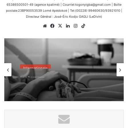
65386500501-49 (agence kpalimé) | Courriel:togonyigba@gmail.com | Boîte
postale:23BP90053539 Lomé Apédokoè | Tel:(00228) 99460630/93921010 |
Directeur Général : José-Éric Kodjo GAGLI (LeDivin)
Website
Facebook
X
Linkedin
Instagram
TikTok
Internationale
il y a 3 semaines
France : l’Assemblée nationale
approuve « l’aide à mourir »