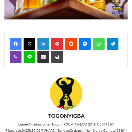
Facebook
X
Linkedin
Pinterest
Reddit
Messenger
WhatsApp
Telegra
Viber
Ligne
Partager par email
Imprimer
TOGONYIGBA
Lomé-Amadanhomé (Togo) | RCCM:TG-LOM 2018 A 5677 | N°
Récépissé:0425/24/03/11/HAAC | Banque:Orabank / Numéro de Compte:06101-