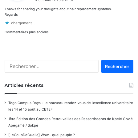
17 octobre 2023 à 11h52
t
Thanks for sharing your thoughts about hair replacement systems.
:
Regards
chargement…
Navigation
Commentaires plus anciens
dans
les
Rechercher :
commentaires
Articles récents
Togo Campus Days : Le nouveau rendez-vous de l’excellence universitaire
les 14 et 15 août au CETEF
1ère Édition des Grandes Retrouvailles des Ressortissants de Kpélé Govié
Apégamé / Sokpé
[LeCoupDeGuelle] Wow… quel peuple ?