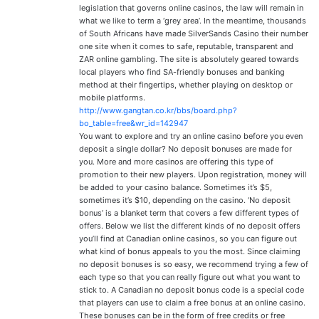
legislation that governs online casinos, the law will remain in
what we like to term a ‘grey area’. In the meantime, thousands
of South Africans have made SilverSands Casino their number
one site when it comes to safe, reputable, transparent and
ZAR online gambling. The site is absolutely geared towards
local players who find SA-friendly bonuses and banking
method at their fingertips, whether playing on desktop or
mobile platforms.
http://www.gangtan.co.kr/bbs/board.php?
bo_table=free&wr_id=142947
You want to explore and try an online casino before you even
deposit a single dollar? No deposit bonuses are made for
you. More and more casinos are offering this type of
promotion to their new players. Upon registration, money will
be added to your casino balance. Sometimes it’s $5,
sometimes it’s $10, depending on the casino. ‘No deposit
bonus’ is a blanket term that covers a few different types of
offers. Below we list the different kinds of no deposit offers
you’ll find at Canadian online casinos, so you can figure out
what kind of bonus appeals to you the most. Since claiming
no deposit bonuses is so easy, we recommend trying a few of
each type so that you can really figure out what you want to
stick to. A Canadian no deposit bonus code is a special code
that players can use to claim a free bonus at an online casino.
These bonuses can be in the form of free credits or free