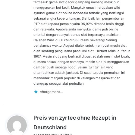
termasuk game slot gacor gampang menang meskipun
menggunakan bet kecil. Mangkuk emas merupakan wild
symbol game slot online Indonesia terbaik yang berfungsi
sebagai angka keberuntungan. Sisi baik lain pengembalian
RTP slot kepada pemain yaitu 96,92% dimana lebih tinggi
dari rata-rata. Apabila anda menyukai game judi online
oriental dengan banyak bonus slot terpercaya, mainkan
Caishen Wins di OLYMPUS88 resmi sekarang! Seiring
berjalannya waktu, August diajak untuk membuat mesin slot
oleh seorang pengusaha produksi slot, Herbert Mills, di tahun
1907. Mesin slot yang berhasil dibuat adalah mesin slot buah,
di mana sesuai dengan namanya, mesin slot ini menggunakan
gambar buah sebagai logo. Selain itu fitur lain yang
ditambahkan adalah jackpot. Di saat itu pula permainan ini
mendadak menjadi populer di kalangan masyarakat dan
dianggap sebagai alat perjudian.
chargement…
Preis von zyrtec ohne Rezept in
d
Deutschland
i