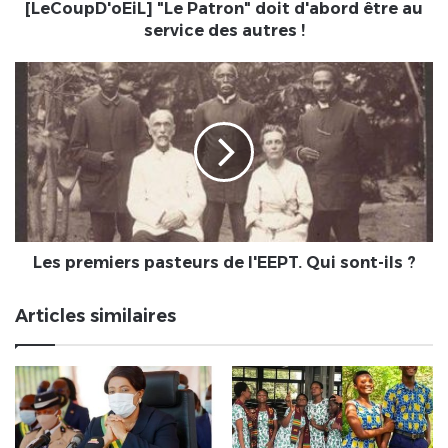
autres
[LeCoupD'oEiL] "Le Patron" doit d'abord être au
!
service des autres !
Les
premiers
pasteurs
de
l'EEPT.
Qui
sont-
ils
?
Les premiers pasteurs de l'EEPT. Qui sont-ils ?
Articles similaires