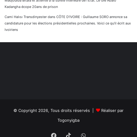
Madjoulba Bitala et atteinte à la sûreté intérieure de l’État. Le Gle Abalo
Kadangha écope 20ans de prison
Cami Halısı Transdinyester
dans
CÔTE D’IVOIRE : Guillaume SORO annonce sa
candidature pour les élections présidentielles prochaines. Voici ce qu’il écrit aux
Ivoiriens
© Copyright 2026, Tous droits réservés |
Réaliser par
Togonyigba
Facebook
TikTok
WhatsApp