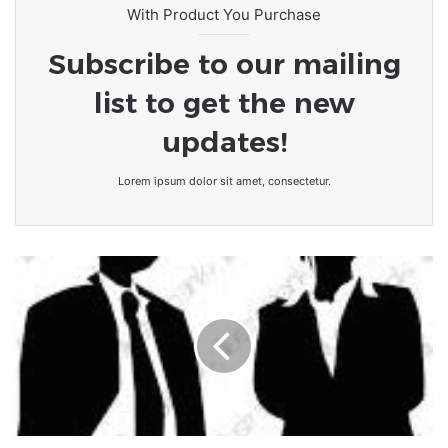
With Product You Purchase
Subscribe to our mailing
list to get the new
updates!
Lorem ipsum dolor sit amet, consectetur.
[LeCoupD'oEiL]
"Le
Patron"
doit
d'abord
être
au
service
des