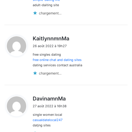
adult-daiting site
chargement…
d
KaitlynnmnMa
i
26 août 2022 à 19h27
t
free singles dating
:
free online chat and dating sites
dating services contact australia
chargement…
d
DavinamnMa
i
27 août 2022 à 16h38
t
single women local
:
casualdatelocal247
datjng sites