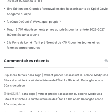
les 14 et 15 août au CETEF
1ère Édition des Grandes Retrouvailles des Ressortissants de Kpélé Govié
Apégamé / Sokpé
[LeCoupDeGuelle] Wow… quel peuple ?
Togo : 5 707 établissements privés autorisés pour la rentrée 2026-2027,
160 restés sur la touche
21e Foire de Lomé : Tarif préférentiel de -70 % pour les jeunes et les
femmes entrepreneures
Commentaires récents
Pupuk cair terbaik
dans
Togo | Verdict-procès : assassinat du colonel Madjoulba
Bitala et atteinte à la sûreté intérieure de l’État. Le Gle Abalo Kadangha écope
20ans de prison
国債残高 現在
dans
Togo | Verdict-procès : assassinat du colonel Madjoulba
Bitala et atteinte à la sûreté intérieure de l’État. Le Gle Abalo Kadangha écope
20ans de prison