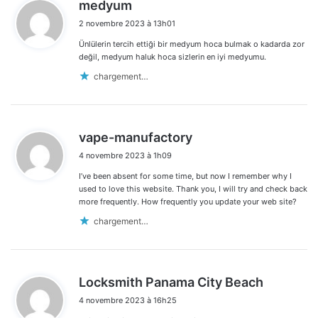
d
medyum
i
2 novembre 2023 à 13h01
t
Ünlülerin tercih ettiği bir medyum hoca bulmak o kadarda zor
:
değil, medyum haluk hoca sizlerin en iyi medyumu.
chargement…
d
vape-manufactory
i
4 novembre 2023 à 1h09
t
I’ve been absent for some time, but now I remember why I
:
used to love this website. Thank you, I will try and check back
more frequently. How frequently you update your web site?
chargement…
d
Locksmith Panama City Beach
i
4 novembre 2023 à 16h25
t