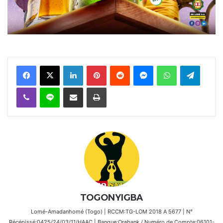
Facebook
X
Linkedin
Pinterest
Reddit
Messenger
WhatsApp
Telegra
Viber
Ligne
Partager par email
Imprimer
TOGONYIGBA
Lomé-Amadanhomé (Togo) | RCCM:TG-LOM 2018 A 5677 | N°
Récépissé:0425/24/03/11/HAAC | Banque:Orabank / Numéro de Compte:06101-