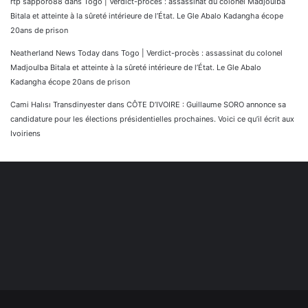
rtp sapporo88
dans
Togo | Verdict-procès : assassinat du colonel Madjoulba
Bitala et atteinte à la sûreté intérieure de l’État. Le Gle Abalo Kadangha écope
20ans de prison
Neatherland News Today
dans
Togo | Verdict-procès : assassinat du colonel
Madjoulba Bitala et atteinte à la sûreté intérieure de l’État. Le Gle Abalo
Kadangha écope 20ans de prison
Cami Halısı Transdinyester
dans
CÔTE D’IVOIRE : Guillaume SORO annonce sa
candidature pour les élections présidentielles prochaines. Voici ce qu’il écrit aux
Ivoiriens