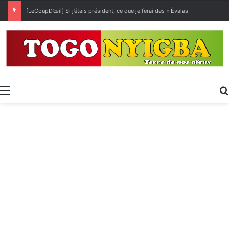
[LeCoupD’œil] Si j’étais président, ce que je ferai des « Évalas »
Menu