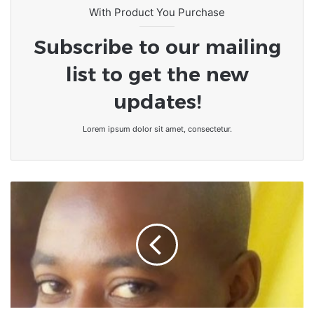
With Product You Purchase
Subscribe to our mailing
list to get the new
updates!
Lorem ipsum dolor sit amet, consectetur.
[Chronique]
J'accuse
mon
père...