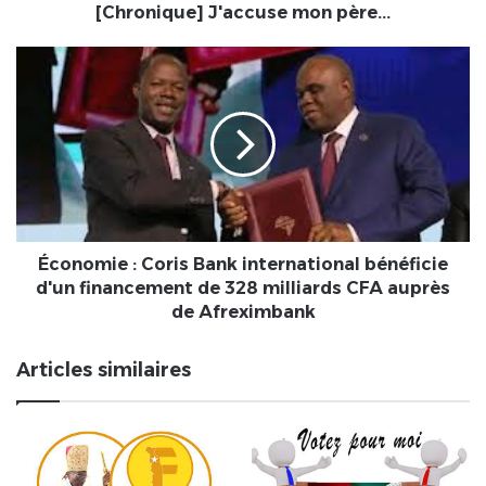
[Chronique] J'accuse mon père...
Économie
:
Coris
Bank
international
bénéficie
d'un
financement
de
328
Économie : Coris Bank international bénéficie
milliards
d'un financement de 328 milliards CFA auprès
CFA
de Afreximbank
auprès
de
Articles similaires
Afreximbank