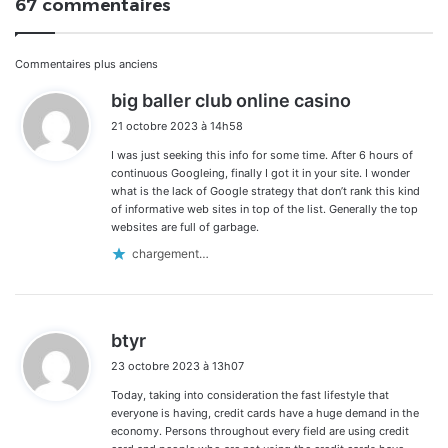
67 commentaires
Navigation
Commentaires plus anciens
d
big baller club online casino
dans
i
21 octobre 2023 à 14h58
t
les
I was just seeking this info for some time. After 6 hours of
:
commentaires
continuous Googleing, finally I got it in your site. I wonder
what is the lack of Google strategy that don’t rank this kind
of informative web sites in top of the list. Generally the top
websites are full of garbage.
chargement…
d
btyr
i
23 octobre 2023 à 13h07
t
Today, taking into consideration the fast lifestyle that
:
everyone is having, credit cards have a huge demand in the
economy. Persons throughout every field are using credit