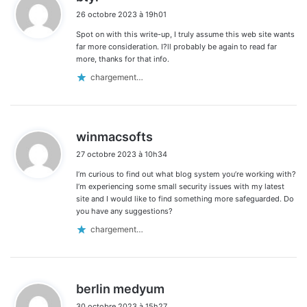
i
26 octobre 2023 à 19h01
t
Spot on with this write-up, I truly assume this web site wants
:
far more consideration. I?ll probably be again to read far
more, thanks for that info.
chargement…
d
winmacsofts
i
27 octobre 2023 à 10h34
t
I’m curious to find out what blog system you’re working with?
:
I’m experiencing some small security issues with my latest
site and I would like to find something more safeguarded. Do
you have any suggestions?
chargement…
d
berlin medyum
i
30 octobre 2023 à 15h27