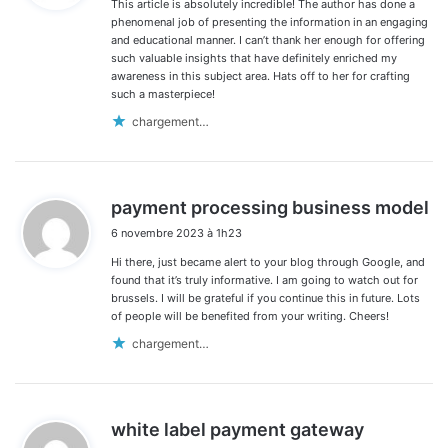
This article is absolutely incredible! The author has done a
:
phenomenal job of presenting the information in an engaging
and educational manner. I can’t thank her enough for offering
such valuable insights that have definitely enriched my
awareness in this subject area. Hats off to her for crafting
such a masterpiece!
chargement…
d
payment processing business model
i
6 novembre 2023 à 1h23
t
Hi there, just became alert to your blog through Google, and
:
found that it’s truly informative. I am going to watch out for
brussels. I will be grateful if you continue this in future. Lots
of people will be benefited from your writing. Cheers!
chargement…
d
white label payment gateway
i