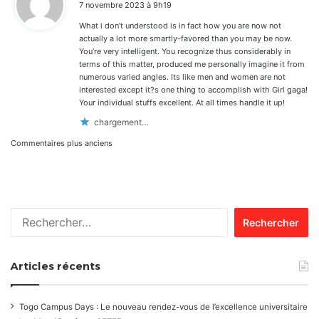
7 novembre 2023 à 9h19
t
What i don’t understood is in fact how you are now not
:
actually a lot more smartly-favored than you may be now.
You’re very intelligent. You recognize thus considerably in
terms of this matter, produced me personally imagine it from
numerous varied angles. Its like men and women are not
interested except it?s one thing to accomplish with Girl gaga!
Your individual stuffs excellent. At all times handle it up!
chargement…
Navigation
Commentaires plus anciens
dans
les
Rechercher :
commentaires
Articles récents
Togo Campus Days : Le nouveau rendez-vous de l’excellence universitaire