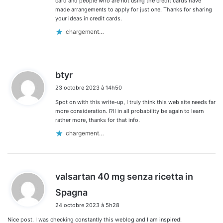
card and people who are not using the credit cards have
made arrangements to apply for just one. Thanks for sharing
your ideas in credit cards.
chargement…
d
btyr
i
23 octobre 2023 à 14h50
t
Spot on with this write-up, I truly think this web site needs far
:
more consideration. I?ll in all probability be again to learn
rather more, thanks for that info.
chargement…
valsartan 40 mg senza ricetta in
d
Spagna
i
24 octobre 2023 à 5h28
t
Nice post. I was checking constantly this weblog and I am inspired!