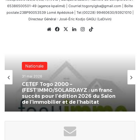
65386500501-49 (agence kpalimé) | Courriel:togonyigba@gmail.com | Boîte
postale:23BP90053539 Lomé Apédokoè | Tel:(00228) 99460630/93921010 |
Directeur Général : José-Éric Kodjo GAGLI (LeDivin)
Website
Facebook
X
Linkedin
Instagram
TikTok
Nationale
31 mai 2026
CETEF Togo 2000 –
(FEST’IMMO/SOLARDAYZ : un franc
succès pour l’édition 2026 du Salon
de l’immobilier et de l’habitat