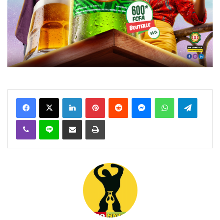
Facebook
X
Linkedin
Pinterest
Reddit
Messenger
WhatsApp
Telegra
Viber
Ligne
Partager par email
Imprimer