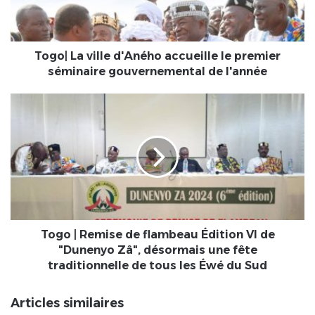
premier
séminaire
gouvernemental
de
Togo| La ville d'Aného accueille le premier
l'année
séminaire gouvernemental de l'année
Togo
|
Remise
de
flambeau
Édition
VI
de
"Dunenyo
Zâ",
Togo | Remise de flambeau Édition VI de
désormais
"Dunenyo Zâ", désormais une fête
une
traditionnelle de tous les Éwé du Sud
fête
traditionnelle
Articles similaires
de