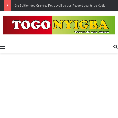
1ère Édition des Grandes Retrouvailles des Ressortissants de Kpélé Govié Apégamé / Sokpé
Menu