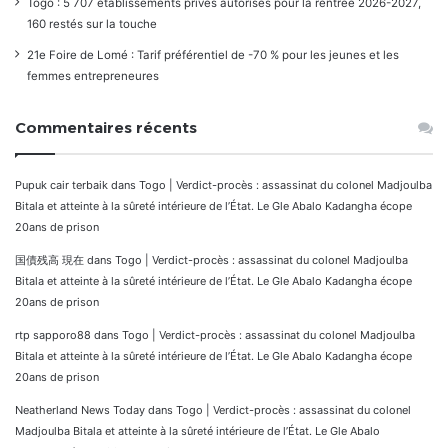
Togo : 5 707 établissements privés autorisés pour la rentrée 2026-2027,
160 restés sur la touche
21e Foire de Lomé : Tarif préférentiel de -70 % pour les jeunes et les
femmes entrepreneures
Commentaires récents
Pupuk cair terbaik
dans
Togo | Verdict-procès : assassinat du colonel Madjoulba
Bitala et atteinte à la sûreté intérieure de l’État. Le Gle Abalo Kadangha écope
20ans de prison
国債残高 現在
dans
Togo | Verdict-procès : assassinat du colonel Madjoulba
Bitala et atteinte à la sûreté intérieure de l’État. Le Gle Abalo Kadangha écope
20ans de prison
rtp sapporo88
dans
Togo | Verdict-procès : assassinat du colonel Madjoulba
Bitala et atteinte à la sûreté intérieure de l’État. Le Gle Abalo Kadangha écope
20ans de prison
Neatherland News Today
dans
Togo | Verdict-procès : assassinat du colonel
Madjoulba Bitala et atteinte à la sûreté intérieure de l’État. Le Gle Abalo