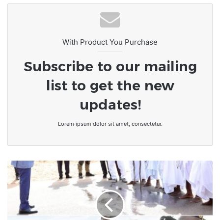
togolais à portée de main
With Product You Purchase
Subscribe to our mailing
list to get the new
updates!
Lorem ipsum dolor sit amet, consectetur.
Togo|
La
ville
d'Aného
accueille
le