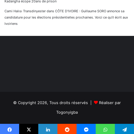
Kadangha écope 20ans de prison
Cami Halısı Transdinyester
dans
CÔTE D’IVOIRE : Guillaume SORO annonce sa
candidature pour les élections présidentielles prochaines. Voici ce qu’il écrit aux
Ivoiriens
© Copyright 2026, Tous droits réservés |
Réaliser par
Togonyigba
Facebook
TikTok
WhatsApp