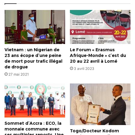
tous
les
Éwé
du
Sud
Vietnam : un Nigerian de
Le Forum « Erasmus
23 ans écope d’une peine
Afrique-Monde » c’est du
de mort pour trafic illégal
20 au 22 avril à Lomé
de drogue
3 avril 2023
27 mai 2021
Sommet d’Accra : ECO, la
monnaie commune avec
Togo/Docteur Kodom
ses multiples reports. Une