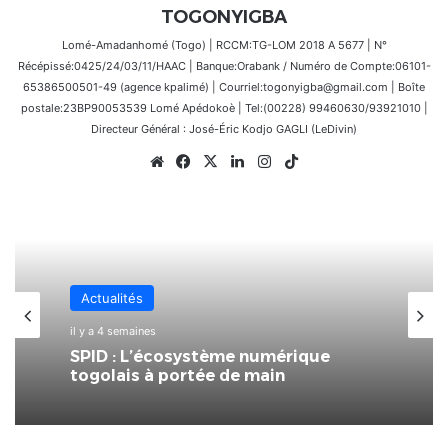
TOGONYIGBA
Lomé-Amadanhomé (Togo) | RCCM:TG-LOM 2018 A 5677 | N°
Récépissé:0425/24/03/11/HAAC | Banque:Orabank / Numéro de Compte:06101-
65386500501-49 (agence kpalimé) | Courriel:togonyigba@gmail.com | Boîte
postale:23BP90053539 Lomé Apédokoè | Tel:(00228) 99460630/93921010 |
Directeur Général : José-Éric Kodjo GAGLI (LeDivin)
Website
Facebook
X
Linkedin
Instagram
TikTok
Économie
Actualités
4 juillet 2026
il y a 4 semaines
La 7ème Foire Made in Togo au
CETEF Togo 2000 bat déjà son plein
SPID : L’écosystème numérique