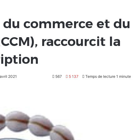
re du commerce et du
RCCM), raccourcit la
iption
 avril 2021
567
5 137
Temps de lecture 1 minute