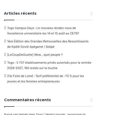
Articles récents
Togo Campus Days : Le nouveau rendez-vous de
l’excellence universitaire les 14 et 15 août au CETEF
1ère Édition des Grandes Retrouvailles des Ressortissants
de Kpélé Govié Apégamé / Sokpé
[LeCoupDeGuelle] Wow… quel peuple ?
Togo : 5 707 établissements privés autorisés pour la rentrée
2026-2027, 160 restés sur la touche
21e Foire de Lomé : Tarif préférentiel de -70 % pour les
jeunes et les femmes entrepreneures
Commentaires récents
Pupuk cair terbaik
dans
Togo | Verdict-procès : assassinat du