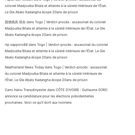
colonel Madjoulba Bitala et atteinte à la sûreté intérieure de l’État.
Le Gle Abalo Kadangha écope 20ans de prison
国債残高 現在
dans
Togo | Verdict-procès : assassinat du colonel
Madjoulba Bitala et atteinte à la sûreté intérieure de l’État. Le Gle
Abalo Kadangha écope 20ans de prison
rtp sapporo88
dans
Togo | Verdict-procès : assassinat du colonel
Madjoulba Bitala et atteinte à la sûreté intérieure de l’État. Le Gle
Abalo Kadangha écope 20ans de prison
Neatherland News Today
dans
Togo | Verdict-procès : assassinat
du colonel Madjoulba Bitala et atteinte à la sûreté intérieure de
l’État. Le Gle Abalo Kadangha écope 20ans de prison
Cami Halısı Transdinyester
dans
CÔTE D’IVOIRE : Guillaume SORO
annonce sa candidature pour les élections présidentielles
prochaines. Voici ce qu’il écrit aux Ivoiriens