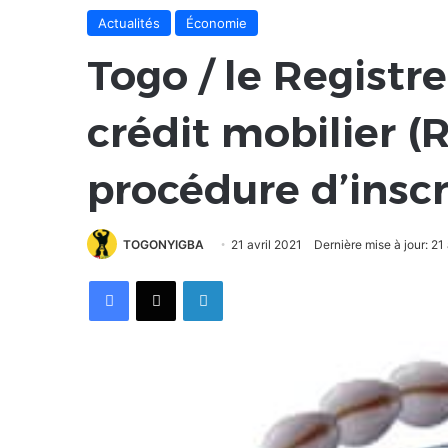
Actualités
Économie
Togo / le Regist
crédit mobilier (
procédure d’inscr
TOGONYIGBA
21 avril 2021
Dernière mise à jour: 21
Facebook
X
Linkedin