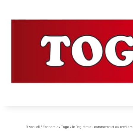
Accueil
/
Économie
/
Togo / le Registre du commerce et du crédit mo