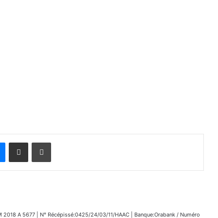
Messenger
Partager par email
Imprimer
018 A 5677 | N° Récépissé:0425/24/03/11/HAAC | Banque:Orabank / Numéro