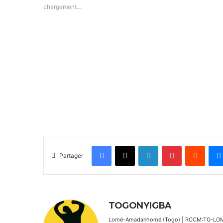
chargement…
Facebook
X
Linkedin
Pinterest
Reddit
Partager
TOGONYIGBA
Lomé-Amadanhomé (Togo) | RCCM:TG-LOM 2