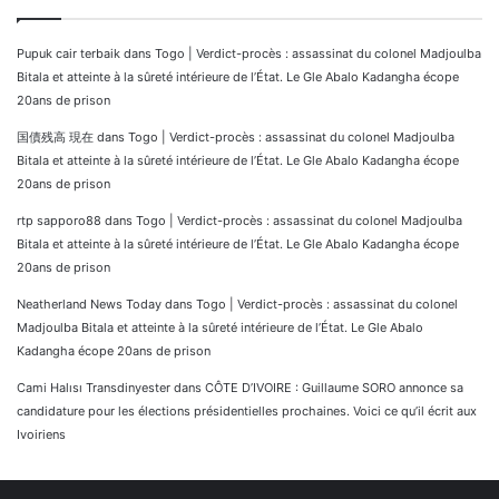
Pupuk cair terbaik
dans
Togo | Verdict-procès : assassinat du colonel Madjoulba
Bitala et atteinte à la sûreté intérieure de l’État. Le Gle Abalo Kadangha écope
20ans de prison
国債残高 現在
dans
Togo | Verdict-procès : assassinat du colonel Madjoulba
Bitala et atteinte à la sûreté intérieure de l’État. Le Gle Abalo Kadangha écope
20ans de prison
rtp sapporo88
dans
Togo | Verdict-procès : assassinat du colonel Madjoulba
Bitala et atteinte à la sûreté intérieure de l’État. Le Gle Abalo Kadangha écope
20ans de prison
Neatherland News Today
dans
Togo | Verdict-procès : assassinat du colonel
Madjoulba Bitala et atteinte à la sûreté intérieure de l’État. Le Gle Abalo
Kadangha écope 20ans de prison
Cami Halısı Transdinyester
dans
CÔTE D’IVOIRE : Guillaume SORO annonce sa
candidature pour les élections présidentielles prochaines. Voici ce qu’il écrit aux
Ivoiriens