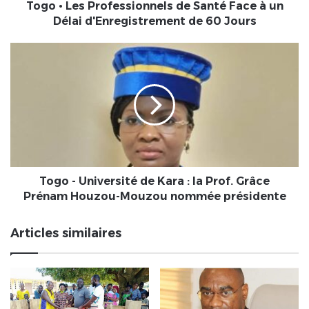
Délai
Togo • Les Professionnels de Santé Face à un
d'Enregistrement
Délai d'Enregistrement de 60 Jours
de
60
Togo
Jours
-
Université
de
Kara
:
la
Prof.
Grâce
Prénam
Togo - Université de Kara : la Prof. Grâce
Houzou-
Prénam Houzou-Mouzou nommée présidente
Mouzou
nommée
Articles similaires
présidente