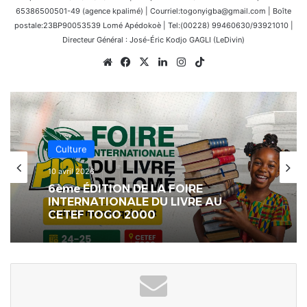
65386500501-49 (agence kpalimé) | Courriel:togonyigba@gmail.com | Boîte
postale:23BP90053539 Lomé Apédokoè | Tel:(00228) 99460630/93921010 |
Directeur Général : José-Éric Kodjo GAGLI (LeDivin)
Website
Facebook
X
Linkedin
Instagram
TikTok
Culture
10 avril 2026
6ème ÉDITION DE LA FOIRE
INTERNATIONALE DU LIVRE AU
CETEF TOGO 2000