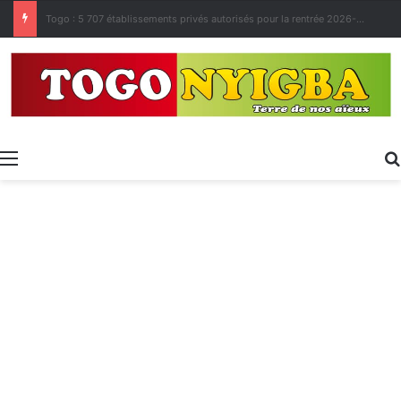
Made in Togo 2026 : un bilan positif qui prépare le terrain pour la Foire Internationale de Lomé
Menu