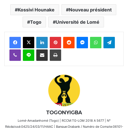
Kossivi Hounake
Nouveau président
Togo
Université de Lomé
Facebook
X
Linkedin
Pinterest
Reddit
Messenger
WhatsApp
Telegra
Viber
Ligne
Partager par email
Imprimer
TOGONYIGBA
Lomé-Amadanhomé (Togo) | RCCM:TG-LOM 2018 A 5677 | N°
Récépissé:0425/24/03/11/HAAC | Banque:Orabank / Numéro de Compte:06101-