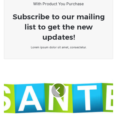
With Product You Purchase
Subscribe to our mailing
list to get the new
updates!
Lorem ipsum dolor sit amet, consectetur.
Togo
•
Les
Professionnels
de
Santé
Face
à
un