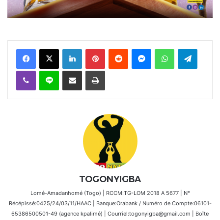
Facebook
X
Linkedin
Pinterest
Reddit
Messenger
WhatsApp
Telegra
Viber
Ligne
Partager par email
Imprimer
TOGONYIGBA
Lomé-Amadanhomé (Togo) | RCCM:TG-LOM 2018 A 5677 | N°
Récépissé:0425/24/03/11/HAAC | Banque:Orabank / Numéro de Compte:06101-
65386500501-49 (agence kpalimé) | Courriel:togonyigba@gmail.com | Boîte