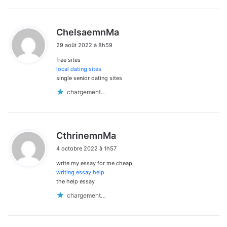
d
ChelsaemnMa
i
29 août 2022 à 8h59
t
free sites
:
local dating sites
single senior dating sites
chargement…
d
CthrinemnMa
i
4 octobre 2022 à 1h57
t
write my essay for me cheap
:
writing essay help
the help essay
chargement…