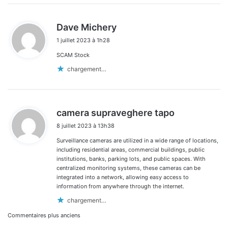
d
Dave Michery
i
1 juillet 2023 à 1h28
t
SCAM Stock
:
chargement…
d
camera supraveghere tapo
i
8 juillet 2023 à 13h38
t
Surveillance cameras are utilized in a wide range of locations,
:
including residential areas, commercial buildings, public
institutions, banks, parking lots, and public spaces. With
centralized monitoring systems, these cameras can be
integrated into a network, allowing easy access to
information from anywhere through the internet.
chargement…
Navigation
Commentaires plus anciens