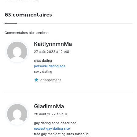
63 commentaires
Navigation
Commentaires plus anciens
d
KaitlynnmnMa
dans
i
27 août 2022 à 12h48
t
les
chat dating
:
commentaires
personal dating ads
sexy dating
chargement…
d
GladimnMa
i
28 août 2022 à 9h01
t
gay dating apps described
:
newest gay dating site
free gay men dating sites missouri