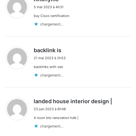
i
5 mai 2023 à 4h31
t
buy Cisco certification
:
chargement…
d
backlink is
i
21 mai 2023 à 2h53
t
backlinks with seo
:
chargement…
d
landed house interior design |
i
23 juin 2023 à 6h48
t
4 room bto renovation hdb |
:
chargement…