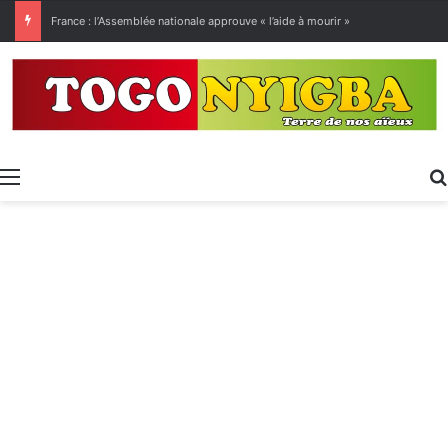
[LeCoupD’œil] Le chassé-croisé entre vacanciers de juillet et d’août a commencé.
Menu