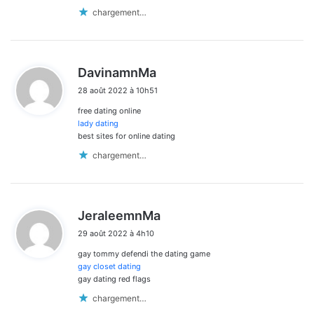
chargement…
d
DavinamnMa
i
28 août 2022 à 10h51
t
free dating online
:
lady dating
best sites for online dating
chargement…
d
JeraleemnMa
i
29 août 2022 à 4h10
t
gay tommy defendi the dating game
:
gay closet dating
gay dating red flags
chargement…