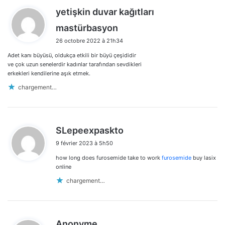
yetişkin duvar kağıtları
d
mastürbasyon
i
26 octobre 2022 à 21h34
t
Adet kanı büyüsü, oldukça etkili bir büyü çeşididir
:
ve çok uzun senelerdir kadınlar tarafından sevdikleri
erkekleri kendilerine aşık etmek.
chargement…
d
SLepeexpaskto
i
9 février 2023 à 5h50
t
how long does furosemide take to work
furosemide
buy lasix
:
online
chargement…
d
Anonyme