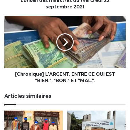
conseil des ministres du mercredi 22
septembre
septembre 2021
2021
[Chronique]
L'ARGENT:
ENTRE
CE
QUI
EST
"BIEN.",
"BON."
ET
"MAL.".
[Chronique] L'ARGENT: ENTRE CE QUI EST
"BIEN.", "BON." ET "MAL.".
Articles similaires