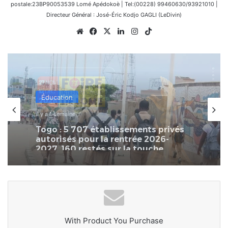
postale:23BP90053539 Lomé Apédokoè | Tel:(00228) 99460630/93921010 |
Directeur Général : José-Éric Kodjo GAGLI (LeDivin)
Website
Facebook
X
Linkedin
Instagram
TikTok
Actualités
il y a 2 semaines
21e Foire de Lomé : Tarif préférentiel
de -70 % pour les jeunes et les
femmes entrepreneures
With Product You Purchase