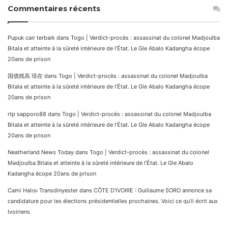
Commentaires récents
Pupuk cair terbaik
dans
Togo | Verdict-procès : assassinat du colonel Madjoulba
Bitala et atteinte à la sûreté intérieure de l’État. Le Gle Abalo Kadangha écope
20ans de prison
国債残高 現在
dans
Togo | Verdict-procès : assassinat du colonel Madjoulba
Bitala et atteinte à la sûreté intérieure de l’État. Le Gle Abalo Kadangha écope
20ans de prison
rtp sapporo88
dans
Togo | Verdict-procès : assassinat du colonel Madjoulba
Bitala et atteinte à la sûreté intérieure de l’État. Le Gle Abalo Kadangha écope
20ans de prison
Neatherland News Today
dans
Togo | Verdict-procès : assassinat du colonel
Madjoulba Bitala et atteinte à la sûreté intérieure de l’État. Le Gle Abalo
Kadangha écope 20ans de prison
Cami Halısı Transdinyester
dans
CÔTE D’IVOIRE : Guillaume SORO annonce sa
candidature pour les élections présidentielles prochaines. Voici ce qu’il écrit aux
Ivoiriens