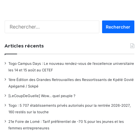
dans
les
Rechercher :
commentaires
Articles récents
Togo Campus Days : Le nouveau rendez-vous de l’excellence universitaire
les 14 et 15 août au CETEF
1ère Édition des Grandes Retrouvailles des Ressortissants de Kpélé Govié
Apégamé / Sokpé
[LeCoupDeGuelle] Wow… quel peuple ?
Togo : 5 707 établissements privés autorisés pour la rentrée 2026-2027,
160 restés sur la touche
21e Foire de Lomé : Tarif préférentiel de -70 % pour les jeunes et les
femmes entrepreneures