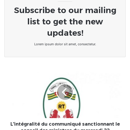
Subscribe to our mailing
list to get the new
updates!
Lorem ipsum dolor sit amet, consectetur.
L'intégralité
du
communiqué
sanctionnant
le
conseil
des
ministres
du
mercredi
L'intégralité du communiqué sanctionnant le
22