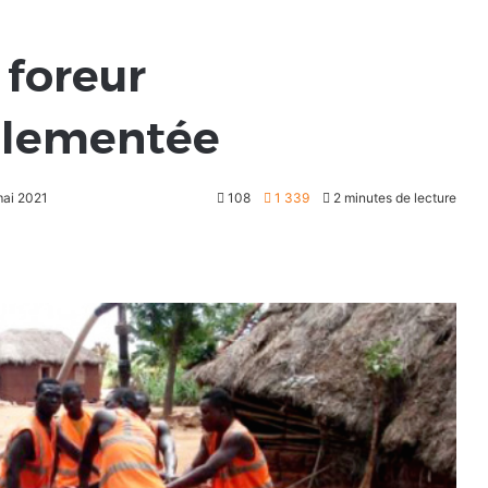
 foreur
glementée
mai 2021
108
1 339
2 minutes de lecture