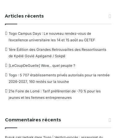
Articles récents
Togo Campus Days : Le nouveau rendez-vous de
l’excellence universitaire les 14 et 15 août au CETEF
1ère Édition des Grandes Retrouvailles des Ressortissants
de Kpélé Govié Apégamé / Sokpé
[LeCoupDeGuelle] Wow… quel peuple ?
Togo : 5 707 établissements privés autorisés pour la rentrée
2026-2027, 160 restés sur la touche
21e Foire de Lomé : Tarif préférentiel de -70 % pour les
jeunes et les femmes entrepreneures
Commentaires récents
Pupuk cair terbaik
dans
Togo | Verdict-procès : assassinat du