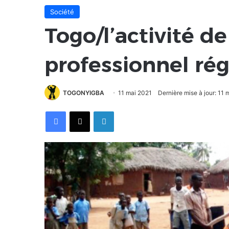
Société
Togo/l’activité de
professionnel ré
TOGONYIGBA
11 mai 2021
Dernière mise à jour: 11 
Facebook
X
Linkedin