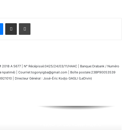
Messenger
Partager par email
Imprimer
018 A 5677 | N° Récépissé:0425/24/03/11/HAAC | Banque:Orabank / Numéro
kpalimé) | Courriel:togonyigba@gmail.com | Boîte postale:23BP90053539
1010 | Directeur Général : José-Éric Kodjo GAGLI (LeDivin)
Programme des Obsèques du
Pasteur Dr Luc Russel Adjaho