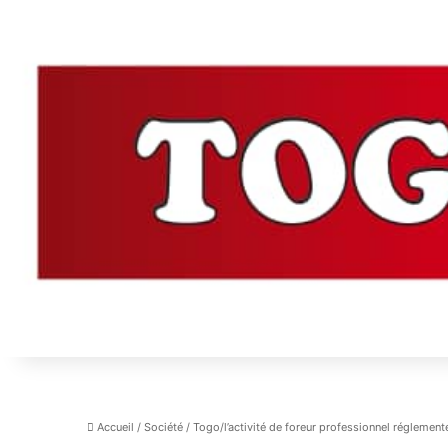
Accueil
/
Société
/
Togo/l’activité de foreur professionnel réglement