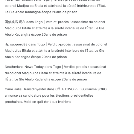
colonel Madjoulba Bitala et atteinte à la sûreté intérieure de l’État.
Le Gle Abalo Kadangha écope 20ans de prison
国債残高 現在
dans
Togo | Verdict-procès : assassinat du colonel
Madjoulba Bitala et atteinte à la sûreté intérieure de l’État. Le Gle
Abalo Kadangha écope 20ans de prison
rtp sapporo88
dans
Togo | Verdict-procès : assassinat du colonel
Madjoulba Bitala et atteinte à la sûreté intérieure de l’État. Le Gle
Abalo Kadangha écope 20ans de prison
Neatherland News Today
dans
Togo | Verdict-procès : assassinat
du colonel Madjoulba Bitala et atteinte à la sûreté intérieure de
l’État. Le Gle Abalo Kadangha écope 20ans de prison
Cami Halısı Transdinyester
dans
CÔTE D’IVOIRE : Guillaume SORO
annonce sa candidature pour les élections présidentielles
prochaines. Voici ce qu’il écrit aux Ivoiriens