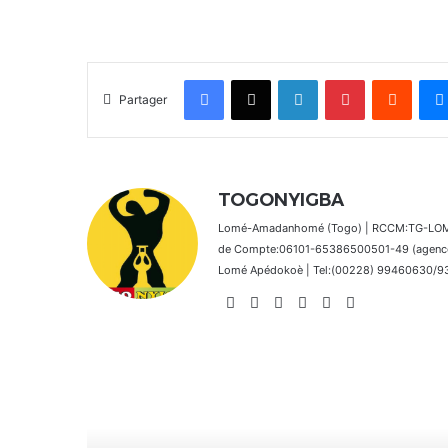
Facebook
X
Linkedin
Pinterest
Reddit
Partager
TOGONYIGBA
Lomé-Amadanhomé (Togo) | RCCM:TG-LOM 2
de Compte:06101-65386500501-49 (agence 
Lomé Apédokoè | Tel:(00228) 99460630/9392
Website
Facebook
X
Linkedin
Instagram
TikTok
Lire le suivant