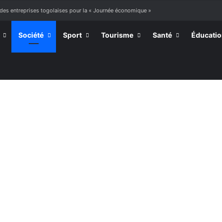
 des entreprises togolaises pour la « Journée économique »
Société
Sport
Tourisme
Santé
Éducati