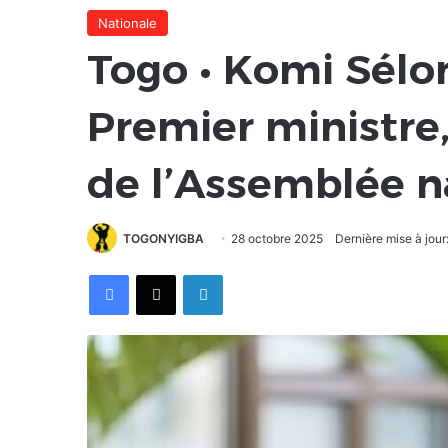
Nationale
Togo • Komi Sélo
Premier ministre,
de l’Assemblée n
TOGONYIGBA
28 octobre 2025
Dernière mise à jour
Facebook
X
Linkedin