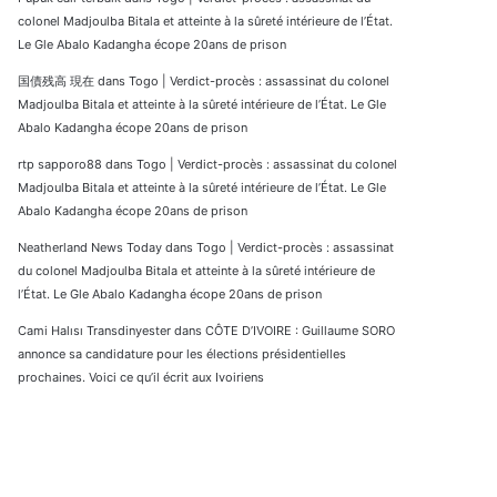
colonel Madjoulba Bitala et atteinte à la sûreté intérieure de l’État.
Le Gle Abalo Kadangha écope 20ans de prison
国債残高 現在
dans
Togo | Verdict-procès : assassinat du colonel
Madjoulba Bitala et atteinte à la sûreté intérieure de l’État. Le Gle
Abalo Kadangha écope 20ans de prison
rtp sapporo88
dans
Togo | Verdict-procès : assassinat du colonel
Madjoulba Bitala et atteinte à la sûreté intérieure de l’État. Le Gle
Abalo Kadangha écope 20ans de prison
Neatherland News Today
dans
Togo | Verdict-procès : assassinat
du colonel Madjoulba Bitala et atteinte à la sûreté intérieure de
l’État. Le Gle Abalo Kadangha écope 20ans de prison
Cami Halısı Transdinyester
dans
CÔTE D’IVOIRE : Guillaume SORO
annonce sa candidature pour les élections présidentielles
prochaines. Voici ce qu’il écrit aux Ivoiriens