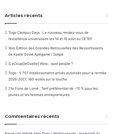
Articles récents
Togo Campus Days : Le nouveau rendez-vous de
l’excellence universitaire les 14 et 15 août au CETEF
1ère Édition des Grandes Retrouvailles des Ressortissants
de Kpélé Govié Apégamé / Sokpé
[LeCoupDeGuelle] Wow… quel peuple ?
Togo : 5 707 établissements privés autorisés pour la rentrée
2026-2027, 160 restés sur la touche
21e Foire de Lomé : Tarif préférentiel de -70 % pour les
jeunes et les femmes entrepreneures
Commentaires récents
Pupuk cair terbaik
dans
Togo | Verdict-procès : assassinat du