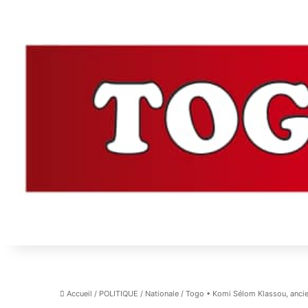
Accueil
/
POLITIQUE
/
Nationale
/
Togo • Komi Sélom Klassou, ancien 