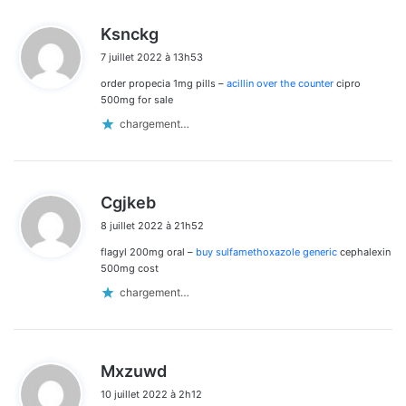
d
Ksnckg
i
7 juillet 2022 à 13h53
t
order propecia 1mg pills –
acillin over the counter
cipro
:
500mg for sale
chargement…
d
Cgjkeb
i
8 juillet 2022 à 21h52
t
flagyl 200mg oral –
buy sulfamethoxazole generic
cephalexin
:
500mg cost
chargement…
d
Mxzuwd
i
10 juillet 2022 à 2h12
t