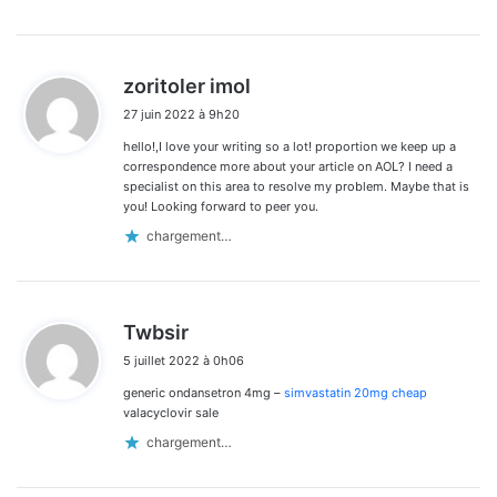
d
zoritoler imol
i
27 juin 2022 à 9h20
t
hello!,I love your writing so a lot! proportion we keep up a
:
correspondence more about your article on AOL? I need a
specialist on this area to resolve my problem. Maybe that is
you! Looking forward to peer you.
chargement…
d
Twbsir
i
5 juillet 2022 à 0h06
t
generic ondansetron 4mg –
simvastatin 20mg cheap
:
valacyclovir sale
chargement…