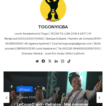
TOGONYIGBA
Lomé-Amadanhomé (Togo) | RCCM:TG-LOM 2018 A 5677 | N°
Récépissé:0425/24/03/11/HAAC | Banque:Orabank / Numéro de Compte:06101-
65386500501-49 (agence kpalimé) | Courriel:togonyigba@gmail.com | Boîte
postale:23BP90053539 Lomé Apédokoè | Tel:(00228) 99460630/93921010 |
Directeur Général : José-Éric Kodjo GAGLI (LeDivin)
Website
Facebook
X
Linkedin
Instagram
TikTok
Afrique
21 janvier 2026
LeCoupD’œil • Religion : Mal nommer