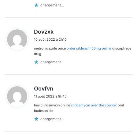
chargement…
d
Dovzxk
i
10 août 2022 à 2h10
t
metronidazole price
order sildenafil 50mg online
glucophage
:
drug
chargement…
d
Oovfvn
i
11 août 2022 à 9h45
t
buy clindamycin online
clindamycin over the counter
oral
:
budesonide
chargement…