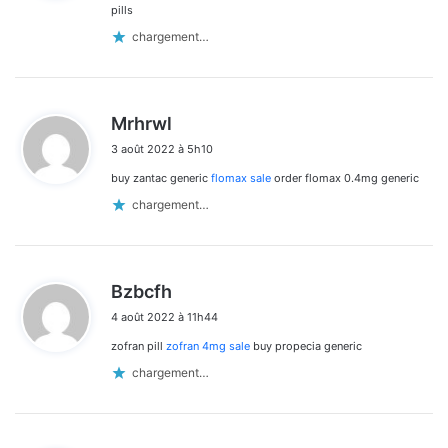
:
pills
chargement…
d
Mrhrwl
i
3 août 2022 à 5h10
t
buy zantac generic
flomax sale
order flomax 0.4mg generic
:
chargement…
d
Bzbcfh
i
4 août 2022 à 11h44
t
zofran pill
zofran 4mg sale
buy propecia generic
:
chargement…