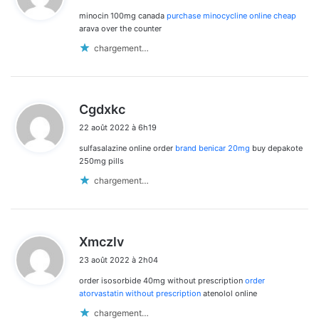
minocin 100mg canada
purchase minocycline online cheap
:
arava over the counter
chargement…
d
Cgdxkc
i
22 août 2022 à 6h19
t
sulfasalazine online order
brand benicar 20mg
buy depakote
:
250mg pills
chargement…
d
Xmczlv
i
23 août 2022 à 2h04
t
order isosorbide 40mg without prescription
order
:
atorvastatin without prescription
atenolol online
chargement…