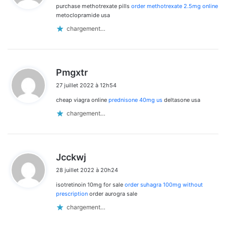
purchase methotrexate pills
order methotrexate 2.5mg online
:
metoclopramide usa
chargement…
d
Pmgxtr
i
27 juillet 2022 à 12h54
t
cheap viagra online
prednisone 40mg us
deltasone usa
:
chargement…
d
Jcckwj
i
28 juillet 2022 à 20h24
t
isotretinoin 10mg for sale
order suhagra 100mg without
:
prescription
order aurogra sale
chargement…