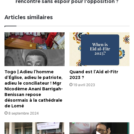
espoir
rencontre sans espoir pour l'opposition ?
pour
l'opposition
Articles similaires
?
Togo | Adieu l’homme
Quand est l’Aïd el-Fitr
d’Église, adieu le patriote,
2023 ?
adieu le conciliateur ! Mgr
19 avril 2023
Nicodème Anani Barrigah-
Benissan repose
désormais à la cathédrale
de Lomé
8 septembre 2024