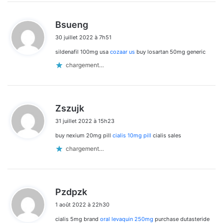
d
Bsueng
i
30 juillet 2022 à 7h51
t
sildenafil 100mg usa
cozaar us
buy losartan 50mg generic
:
chargement…
d
Zszujk
i
31 juillet 2022 à 15h23
t
buy nexium 20mg pill
cialis 10mg pill
cialis sales
:
chargement…
d
Pzdpzk
i
1 août 2022 à 22h30
t
cialis 5mg brand
oral levaquin 250mg
purchase dutasteride