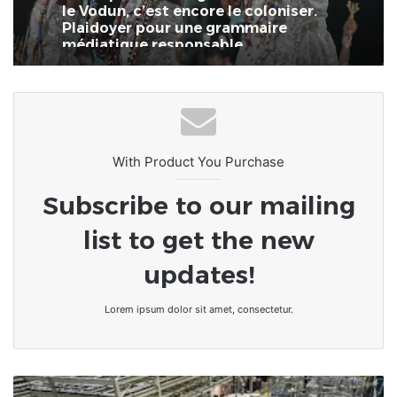
le Vodun, c’est encore le coloniser.
Plaidoyer pour une grammaire
médiatique responsable
With Product You Purchase
Subscribe to our mailing
list to get the new
updates!
Lorem ipsum dolor sit amet, consectetur.
Mali