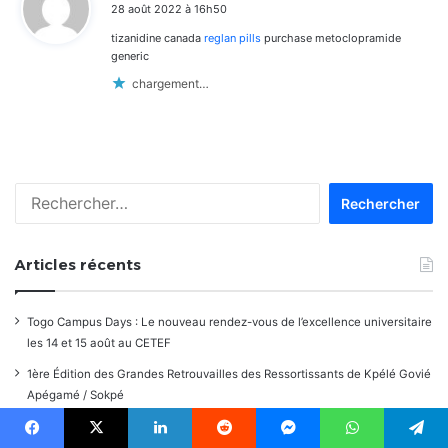
28 août 2022 à 16h50
t
tizanidine canada
reglan pills
purchase metoclopramide
:
generic
chargement…
Rechercher :
Articles récents
Togo Campus Days : Le nouveau rendez-vous de l’excellence universitaire
les 14 et 15 août au CETEF
1ère Édition des Grandes Retrouvailles des Ressortissants de Kpélé Govié
Apégamé / Sokpé
[LeCoupDeGuelle] Wow… quel peuple ?
Facebook
X
Linkedin
Reddit
Messenger
WhatsApp
Telegram