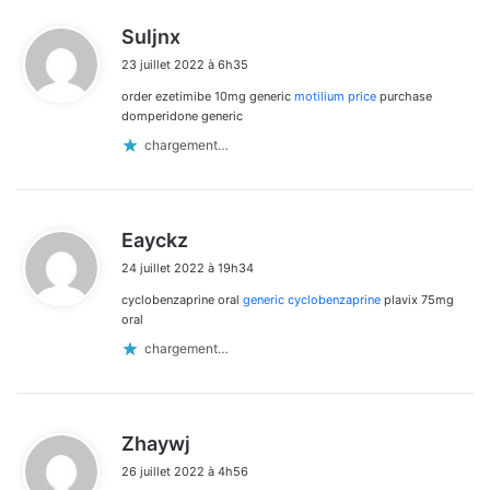
d
Suljnx
i
23 juillet 2022 à 6h35
t
order ezetimibe 10mg generic
motilium price
purchase
:
domperidone generic
chargement…
d
Eayckz
i
24 juillet 2022 à 19h34
t
cyclobenzaprine oral
generic cyclobenzaprine
plavix 75mg
:
oral
chargement…
d
Zhaywj
i
26 juillet 2022 à 4h56
t