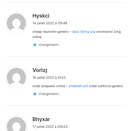
d
Hyskci
i
14 juillet 2022 à 15h49
t
cheap neurontin generic –
lasix 40mg usa
stromectol 2mg
:
online
chargement…
d
Vorlzj
i
16 juillet 2022 à 2h22
t
order plaquenil online –
sildenafil pill
order cenforce generic
:
chargement…
d
Bhyxar
i
17 juillet 2022 à 20h23
t