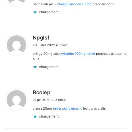
baricitinib pill –
cheap lisinopril 2.5mg
brand lisinopril
:
chargement…
d
Npglsf
i
20 juillet 2022 à 6h42
t
priligy 90mg sale
zyloprim 100mg tablet
purchase allopurinol
:
pills
chargement…
d
Rcolep
i
21 juillet 2022 à 9h06
t
viagra 25mg
order cialis generic
levitra vs cialis
:
chargement…