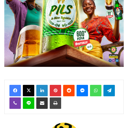
Facebook
X
Linkedin
Pinterest
Reddit
Messenger
WhatsApp
Telegra
Viber
Ligne
Partager par email
Imprimer