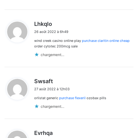
d
Lhkqlo
i
26 août 2022 à 6h49
t
wind creek casino online play
purchase claritin online cheap
:
order cytotec 200mcg sale
chargement…
d
Swsaft
i
27 août 2022 à 12h03
t
orlistat generic
purchase flexeril
ozobax pills
:
chargement…
d
Evrhqa
i