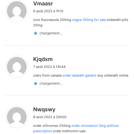
d
Vmaasr
i
6 août 2022 à 7h15
t
cost fluconazole 200mg
viagra 150mg for sale
sildenafil pills
:
25mg
chargement…
d
Kjqdxm
i
7 août 2022 à 13h44
t
cialis from canada
order tadalafil generic
buy sildenafil online
:
chargement…
d
Nwqswy
i
8 août 2022 à 20h00
t
order zithromax 250mg
order stromectol 3mg without
:
prescription
order metformin sale