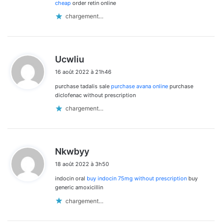
:
cheap
order retin online
chargement…
d
Ucwliu
i
16 août 2022 à 21h46
t
purchase tadalis sale
purchase avana online
purchase
:
diclofenac without prescription
chargement…
d
Nkwbyy
i
18 août 2022 à 3h50
t
indocin oral
buy indocin 75mg without prescription
buy
:
generic amoxicillin
chargement…