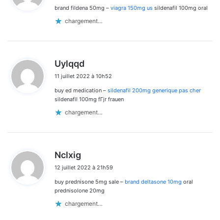
brand fildena 50mg –
viagra 150mg us
sildenafil 100mg oral
:
chargement…
d
Uylqqd
i
11 juillet 2022 à 10h52
t
buy ed medication –
sildenafil 200mg generique pas cher
:
sildenafil 100mg fГјr frauen
chargement…
d
Nclxig
i
12 juillet 2022 à 21h59
t
buy prednisone 5mg sale –
brand deltasone 10mg
oral
:
prednisolone 20mg
chargement…