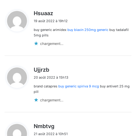
d
Hsuaaz
i
19 août 2022 à 19h12
t
buy generic arimidex
buy biaxin 250mg generic
buy tadalafil
:
5mg pills
chargement…
d
Ujjrzb
i
20 août 2022 à 15h13
t
brand catapres
buy generic spiriva 9 mcg
buy antivert 25 mg
:
pill
chargement…
d
Nmbtvg
i
21 août 2022 à 10h51
t