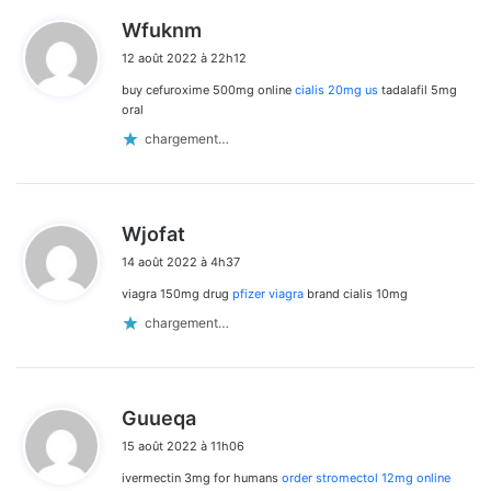
d
Wfuknm
i
12 août 2022 à 22h12
t
buy cefuroxime 500mg online
cialis 20mg us
tadalafil 5mg
:
oral
chargement…
d
Wjofat
i
14 août 2022 à 4h37
t
viagra 150mg drug
pfizer viagra
brand cialis 10mg
:
chargement…
d
Guueqa
i
15 août 2022 à 11h06
t
ivermectin 3mg for humans
order stromectol 12mg online