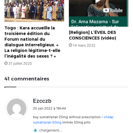
Togo : Kara accueille la
[Religion] L’ÉVEIL DES
troisième édition du
CONSCIENCES (vidéo)
Forum national du
dialogue interreligieux. «
14 mars 2022
La religion légitime-t-elle
l’inégalité des sexes ? »
31 juillet 2025
41 commentaires
d
Ezcczb
i
25 juin 2022 à 19h44
t
buy sumatriptan 25mg without prescription –
cheap
:
sumatriptan 50mg
imitrex 50mg pills
chargement…