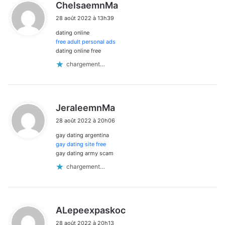
d
ChelsaemnMa
i
28 août 2022 à 13h39
t
dating online
:
free adult personal ads
dating online free
chargement…
d
JeraleemnMa
i
28 août 2022 à 20h06
t
gay dating argentina
:
gay dating site free
gay dating army scam
chargement…
d
ALepeexpaskoc
i
28 août 2022 à 20h13