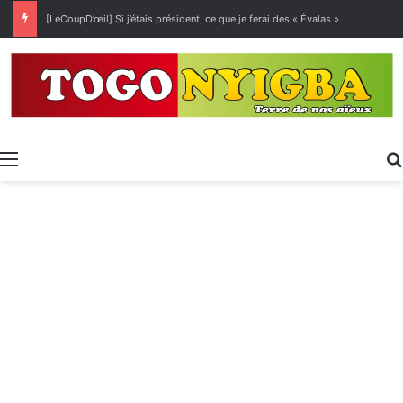
[LeCoupD’œil] Si j’étais président, ce que je ferai des « Évalas »
Menu