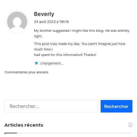
d
Beverly
i
24 août 2023 à 19h19
t
My brother suggested I might like this blog. He was entirely
:
right.
This post truly made my day. You cann’t imagine just how
much time I
had spent for this information! Thanks!
chargement…
Navigation
Commentaires plus anciens
dans
les
Rechercher :
commentaires
Articles récents