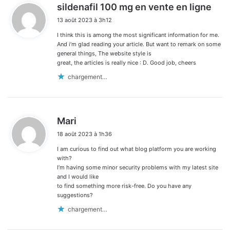
d
sildenafil 100 mg en vente en ligne
i
13 août 2023 à 3h12
t
I think this is among the most significant information for me.
:
And i’m glad reading your article. But want to remark on some
general things, The website style is
great, the articles is really nice : D. Good job, cheers
chargement…
d
Mari
i
18 août 2023 à 1h36
t
I am curious to find out what blog platform you are working
:
with?
I’m having some minor security problems with my latest site
and I would like
to find something more risk-free. Do you have any
suggestions?
chargement…