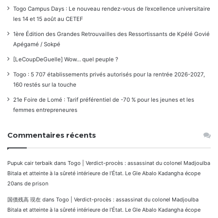
Togo Campus Days : Le nouveau rendez-vous de l’excellence universitaire
les 14 et 15 août au CETEF
1ère Édition des Grandes Retrouvailles des Ressortissants de Kpélé Govié
Apégamé / Sokpé
[LeCoupDeGuelle] Wow… quel peuple ?
Togo : 5 707 établissements privés autorisés pour la rentrée 2026-2027,
160 restés sur la touche
21e Foire de Lomé : Tarif préférentiel de -70 % pour les jeunes et les
femmes entrepreneures
Commentaires récents
Pupuk cair terbaik
dans
Togo | Verdict-procès : assassinat du colonel Madjoulba
Bitala et atteinte à la sûreté intérieure de l’État. Le Gle Abalo Kadangha écope
20ans de prison
国債残高 現在
dans
Togo | Verdict-procès : assassinat du colonel Madjoulba
Bitala et atteinte à la sûreté intérieure de l’État. Le Gle Abalo Kadangha écope