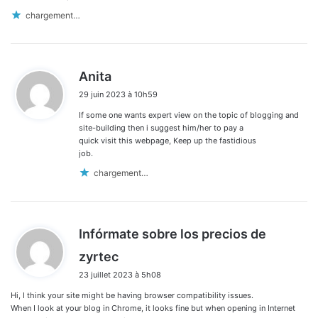
chargement…
d
Anita
i
29 juin 2023 à 10h59
t
If some one wants expert view on the topic of blogging and
:
site-building then i suggest him/her to pay a
quick visit this webpage, Keep up the fastidious
job.
chargement…
Infórmate sobre los precios de
d
zyrtec
i
23 juillet 2023 à 5h08
t
Hi, I think your site might be having browser compatibility issues.
:
When I look at your blog in Chrome, it looks fine but when opening in Internet