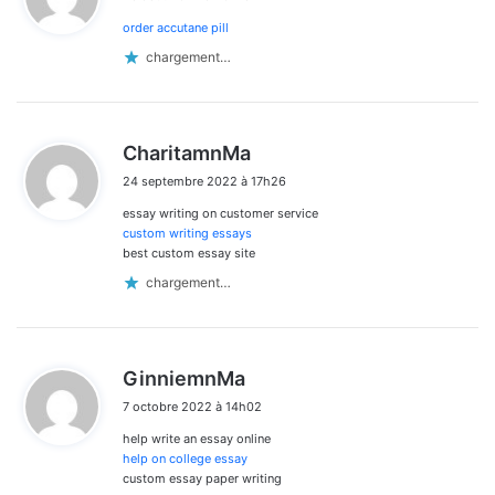
t
order accutane pill
:
chargement…
d
CharitamnMa
i
24 septembre 2022 à 17h26
t
essay writing on customer service
:
custom writing essays
best custom essay site
chargement…
d
GinniemnMa
i
7 octobre 2022 à 14h02
t
help write an essay online
:
help on college essay
custom essay paper writing