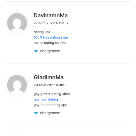
d
DavinamnMa
i
27 août 2022 à 15h32
t
dating usa
:
100% free dating sites
online dating no info
chargement…
d
GladimnMa
i
28 août 2022 à 0h53
t
gay gamer dating sites
:
gay teen dating
gay fetish dating app
chargement…