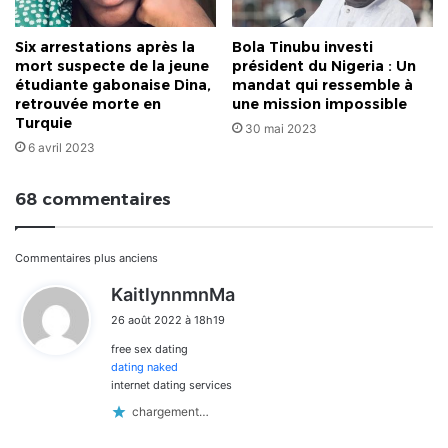
Six arrestations après la
Bola Tinubu investi
mort suspecte de la jeune
président du Nigeria : Un
étudiante gabonaise Dina,
mandat qui ressemble à
retrouvée morte en
une mission impossible
Turquie
30 mai 2023
6 avril 2023
68 commentaires
Navigation
Commentaires plus anciens
d
KaitlynnmnMa
dans
i
26 août 2022 à 18h19
t
les
free sex dating
:
commentaires
dating naked
internet dating services
chargement…