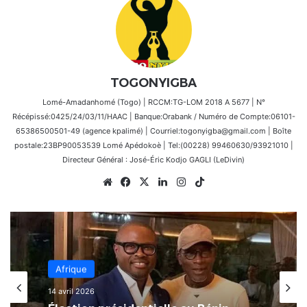
TOGONYIGBA
Lomé-Amadanhomé (Togo) | RCCM:TG-LOM 2018 A 5677 | N°
Récépissé:0425/24/03/11/HAAC | Banque:Orabank / Numéro de Compte:06101-
65386500501-49 (agence kpalimé) | Courriel:togonyigba@gmail.com | Boîte
postale:23BP90053539 Lomé Apédokoè | Tel:(00228) 99460630/93921010 |
Directeur Général : José-Éric Kodjo GAGLI (LeDivin)
Website
Facebook
X
Linkedin
Instagram
TikTok
Afrique
14 avril 2026