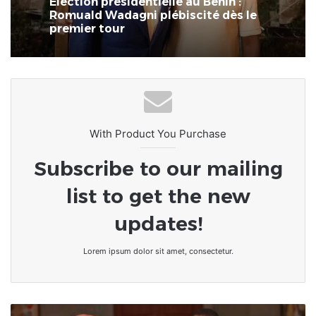
Élection présidentielle au Bénin :
Romuald Wadagni plébiscité dès le
premier tour
With Product You Purchase
Subscribe to our mailing
list to get the new
updates!
Lorem ipsum dolor sit amet, consectetur.
Togo/Avant