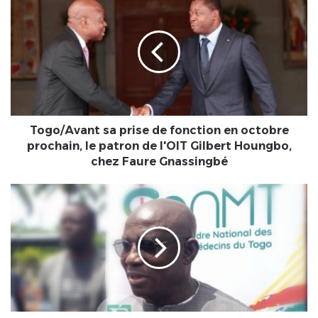
sa
prise
de
fonction
en
octobre
prochain,
le
patron
Togo/Avant sa prise de fonction en octobre
de
prochain, le patron de l'OIT Gilbert Houngbo,
l'OIT
chez Faure Gnassingbé
Gilbert
Houngbo,
[Santé]
chez
Des
Faure
médecins
Gnassingbé
non
inscrits
à
l'ONMT,
exercent
illégalement