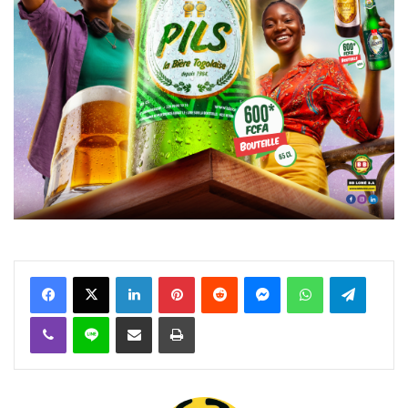
Facebook
X
Linkedin
Pinterest
Reddit
Messenger
WhatsApp
Telegra
Viber
Ligne
Partager par email
Imprimer