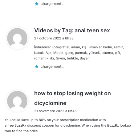
chargement…
d
Videos by Tag: anal teen sex
i
27 octobre 2022 à 6h38
t
İndirilenler Fotoğraf el, adam, kişi, insanlar, kadın, zemin,
:
bacak, Aşk, Model, genç, parmak, yüksek, oturma, çift,
romantik, iki, Giyim, birlikte, Bayan.
chargement…
how to stop losing weight on
d
dicyclomine
i
21 novembre 2022 à 6h45
t
You could save up to 80% on your prescription medication with
:
a free BuzzRx discount coupon for dicyclomine. When using the BuzzRx lookup
tool to find the price.