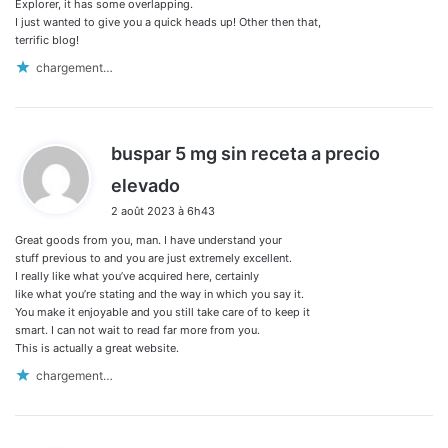
Explorer, it has some overlapping.
I just wanted to give you a quick heads up! Other then that,
terrific blog!
chargement…
buspar 5 mg sin receta a precio
d
elevado
i
2 août 2023 à 6h43
t
Great goods from you, man. I have understand your
:
stuff previous to and you are just extremely excellent.
I really like what you’ve acquired here, certainly
like what you’re stating and the way in which you say it.
You make it enjoyable and you still take care of to keep it
smart. I can not wait to read far more from you.
This is actually a great website.
chargement…