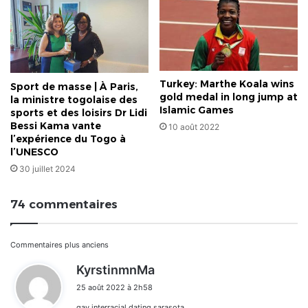
Turkey: Marthe Koala wins
Sport de masse | À Paris,
gold medal in long jump at
la ministre togolaise des
Islamic Games
sports et des loisirs Dr Lidi
Bessi Kama vante
10 août 2022
l’expérience du Togo à
l’UNESCO
30 juillet 2024
74 commentaires
Navigation
Commentaires plus anciens
d
KyrstinmnMa
dans
i
25 août 2022 à 2h58
t
les
gay interracial dating sarasota