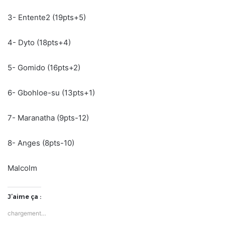
3- Entente2 (19pts+5)
4- Dyto (18pts+4)
5- Gomido (16pts+2)
6- Gbohloe-su (13pts+1)
7- Maranatha (9pts-12)
8- Anges (8pts-10)
Malcolm
J’aime ça :
chargement…