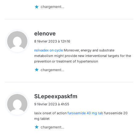
chargement…
d
elenove
i
8 février 2023 à 12h16
t
nolvadex on cycle
Moreover, energy and substrate
:
metabolism might provide new interventional targets for the
prevention or treatment of hypertension
chargement…
d
SLepeexpaskfm
i
9 février 2023 à 4h55
t
lasix onset of action
furosemide 40 mg tab
furosemide 20
:
mg tablet
chargement…