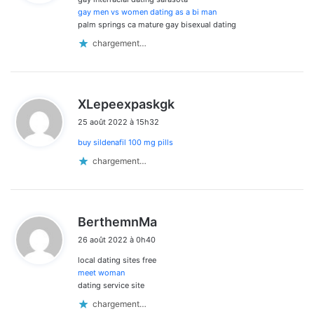
:
commentaires
gay men vs women dating as a bi man
palm springs ca mature gay bisexual dating
chargement…
d
XLepeexpaskgk
i
25 août 2022 à 15h32
t
buy sildenafil 100 mg pills
:
chargement…
d
BerthemnMa
i
26 août 2022 à 0h40
t
local dating sites free
:
meet woman
dating service site
chargement…