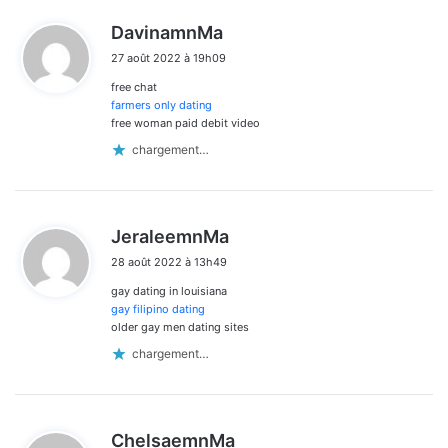
d
DavinamnMa
i
27 août 2022 à 19h09
t
free chat
:
farmers only dating
free woman paid debit video
chargement…
d
JeraleemnMa
i
28 août 2022 à 13h49
t
gay dating in louisiana
:
gay filipino dating
older gay men dating sites
chargement…
d
ChelsaemnMa