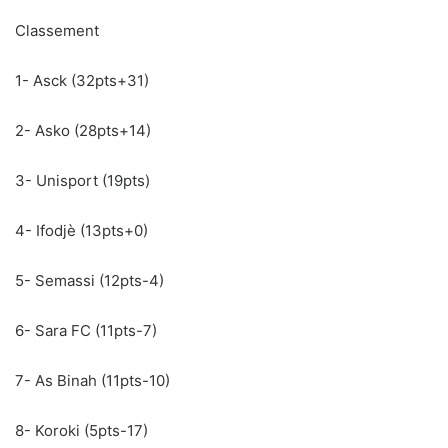
Classement
1- Asck (32pts+31)
2- Asko (28pts+14)
3- Unisport (19pts)
4- Ifodjè (13pts+0)
5- Semassi (12pts-4)
6- Sara FC (11pts-7)
7- As Binah (11pts-10)
8- Koroki (5pts-17)