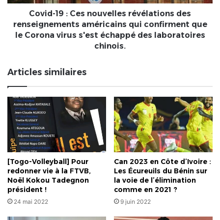
américains
qui
Covid-19 : Ces nouvelles révélations des
confirment
renseignements américains qui confirment que
que
le Corona virus s'est échappé des laboratoires
le
chinois.
Corona
virus
Articles similaires
s'est
échappé
des
laboratoires
chinois.
[Togo-Volleyball] Pour
Can 2023 en Côte d’Ivoire :
redonner vie à la FTVB,
Les Écureuils du Bénin sur
Noël Kokou Tadegnon
la voie de l’élimination
président !
comme en 2021 ?
24 mai 2022
9 juin 2022