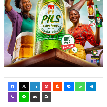
Facebook
X
Linkedin
Pinterest
Reddit
Messenger
WhatsApp
Telegra
Viber
Ligne
Partager par email
Imprimer