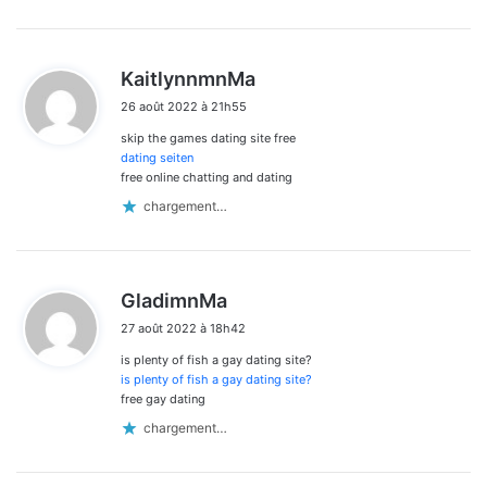
d
KaitlynnmnMa
i
26 août 2022 à 21h55
t
skip the games dating site free
:
dating seiten
free online chatting and dating
chargement…
d
GladimnMa
i
27 août 2022 à 18h42
t
is plenty of fish a gay dating site?
:
is plenty of fish a gay dating site?
free gay dating
chargement…