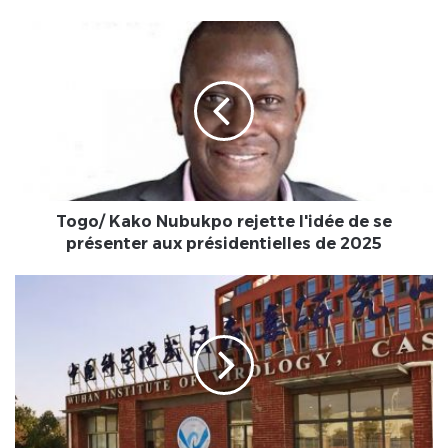
Togo/
Kako
Nubukpo
rejette
l'idée
de
se
présenter
aux
présidentielles
Togo/ Kako Nubukpo rejette l'idée de se
de
présenter aux présidentielles de 2025
2025
Covid-
19
:
Ces
nouvelles
révélations
des
renseignements