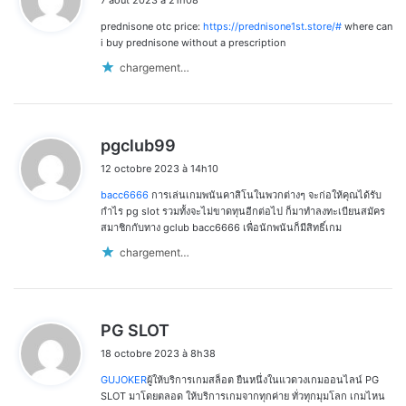
t
prednisone otc price:
https://prednisone1st.store/#
where can
:
i buy prednisone without a prescription
chargement…
d
pgclub99
i
12 octobre 2023 à 14h10
t
bacc6666
การเล่นเกมพนันคาสิโนในพวกต่างๆ จะก่อให้คุณได้รับ
:
กำไร pg slot รวมทั้งจะไม่ขาดทุนอีกต่อไป ก็มาทำลงทะเบียนสมัคร
สมาชิกกับทาง gclub bacc6666 เพื่อนักพนันก็มีสิทธิ์เกม
chargement…
d
PG SLOT
i
18 octobre 2023 à 8h38
t
GUJOKER
ผู้ให้บริการเกมสล็อต ยืนหนึ่งในแวดวงเกมออนไลน์ PG
:
SLOT มาโดยตลอด ให้บริการเกมจากทุกค่าย ทั่วทุกมุมโลก เกมไหน