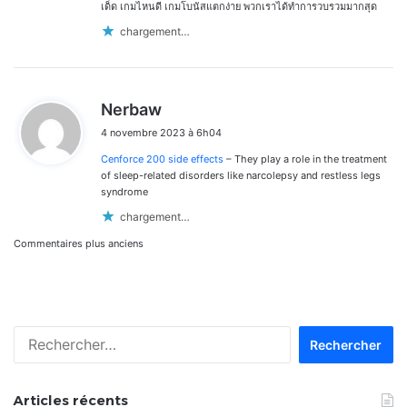
เด็ด เกมไหนดี เกมโบนัสแตกง่าย พวกเราได้ทำการวบรวมมากสุด
chargement…
d
Nerbaw
i
4 novembre 2023 à 6h04
t
Cenforce 200 side effects
– They play a role in the treatment
:
of sleep-related disorders like narcolepsy and restless legs
syndrome
chargement…
Navigation
Commentaires plus anciens
dans
les
Rechercher :
commentaires
Articles récents