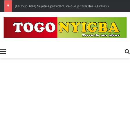
[LeCoupD’œil] Si j’étais président, ce que je ferai des « Évalas »
Menu