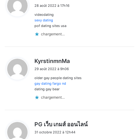
i
28 août 2022 à 17h16
t
videodating
:
sexy dating
pof dating sites usa
chargement…
d
KyrstinmnMa
i
29 août 2022 à 9h06
t
older gay people dating sites
:
gay dating fargo nd
dating gay bear
chargement…
d
PG เว็บ เกมส์ ออนไลน์
i
31 octobre 2022 à 12h44
t