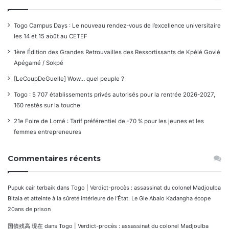
Togo Campus Days : Le nouveau rendez-vous de l’excellence universitaire
les 14 et 15 août au CETEF
1ère Édition des Grandes Retrouvailles des Ressortissants de Kpélé Govié
Apégamé / Sokpé
[LeCoupDeGuelle] Wow… quel peuple ?
Togo : 5 707 établissements privés autorisés pour la rentrée 2026-2027,
160 restés sur la touche
21e Foire de Lomé : Tarif préférentiel de -70 % pour les jeunes et les
femmes entrepreneures
Commentaires récents
Pupuk cair terbaik
dans
Togo | Verdict-procès : assassinat du colonel Madjoulba
Bitala et atteinte à la sûreté intérieure de l’État. Le Gle Abalo Kadangha écope
20ans de prison
国債残高 現在
dans
Togo | Verdict-procès : assassinat du colonel Madjoulba