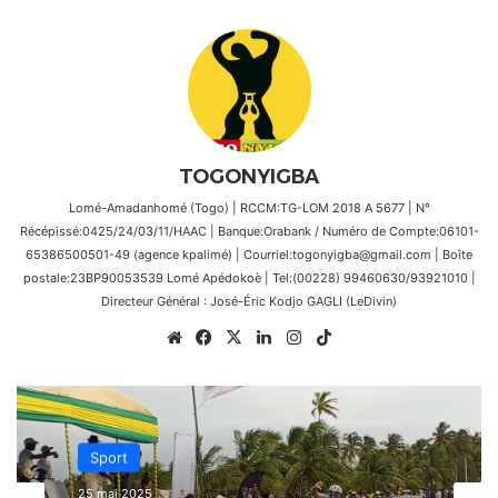
TOGONYIGBA
Lomé-Amadanhomé (Togo) | RCCM:TG-LOM 2018 A 5677 | N°
Récépissé:0425/24/03/11/HAAC | Banque:Orabank / Numéro de Compte:06101-
65386500501-49 (agence kpalimé) | Courriel:togonyigba@gmail.com | Boîte
postale:23BP90053539 Lomé Apédokoè | Tel:(00228) 99460630/93921010 |
Directeur Général : José-Éric Kodjo GAGLI (LeDivin)
Website
Facebook
X
Linkedin
Instagram
TikTok
Sport
25 mai 2025