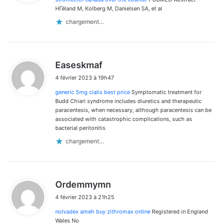
:
HГёland M, Kolberg M, Danielsen SA, et al
chargement…
d
Easeskmaf
i
4 février 2023 à 19h47
t
generic 5mg cialis best price
Symptomatic treatment for
:
Budd Chiari syndrome includes diuretics and therapeutic
paracentesis, when necessary, although paracentesis can be
associated with catastrophic complications, such as
bacterial peritonitis
chargement…
d
Ordemmymn
i
4 février 2023 à 21h25
t
nolvadex ameh buy zithromax online
Registered in England
:
Wales No