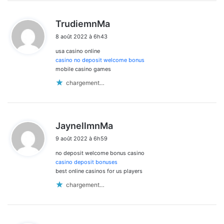
d
TrudiemnMa
i
8 août 2022 à 6h43
t
usa casino online
:
casino no deposit welcome bonus
mobile casino games
chargement…
d
JaynellmnMa
i
9 août 2022 à 6h59
t
no deposit welcome bonus casino
:
casino deposit bonuses
best online casinos for us players
chargement…