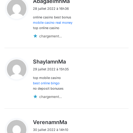
AbagaelmnMa
i
28 juillet 2022 à 16h36
t
online casino best bonus
:
mobile casino real money
top online casino
chargement…
d
ShaylamnMa
i
29 juillet 2022 à 15h35
t
top mobile casino
:
best online bingo
no deposit bonuses
chargement…
d
VerenamnMa
i
30 juillet 2022 à 14h10
t