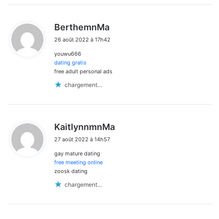
d
BerthemnMa
i
26 août 2022 à 17h42
t
youwu666
:
dating gratis
free adult personal ads
chargement…
d
KaitlynnmnMa
i
27 août 2022 à 14h57
t
gay mature dating
:
free meeting online
zoosk dating
chargement…