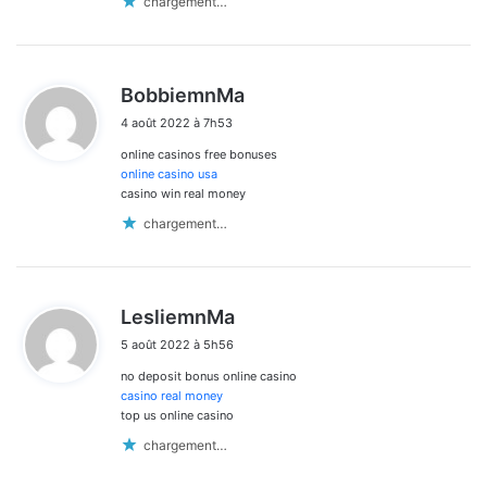
chargement…
d
BobbiemnMa
i
4 août 2022 à 7h53
t
online casinos free bonuses
:
online casino usa
casino win real money
chargement…
d
LesliemnMa
i
5 août 2022 à 5h56
t
no deposit bonus online casino
:
casino real money
top us online casino
chargement…