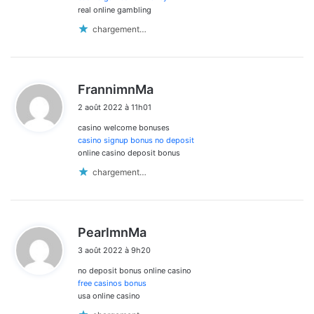
real online gambling
chargement…
d
FrannimnMa
i
2 août 2022 à 11h01
t
casino welcome bonuses
:
casino signup bonus no deposit
online casino deposit bonus
chargement…
d
PearlmnMa
i
3 août 2022 à 9h20
t
no deposit bonus online casino
:
free casinos bonus
usa online casino