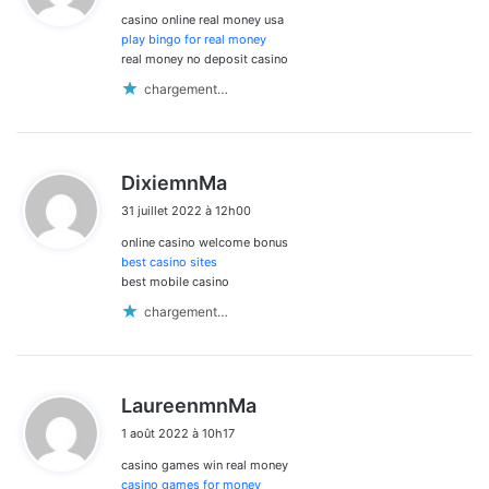
casino online real money usa
:
play bingo for real money
real money no deposit casino
chargement…
d
DixiemnMa
i
31 juillet 2022 à 12h00
t
online casino welcome bonus
:
best casino sites
best mobile casino
chargement…
d
LaureenmnMa
i
1 août 2022 à 10h17
t
casino games win real money
:
casino games for money