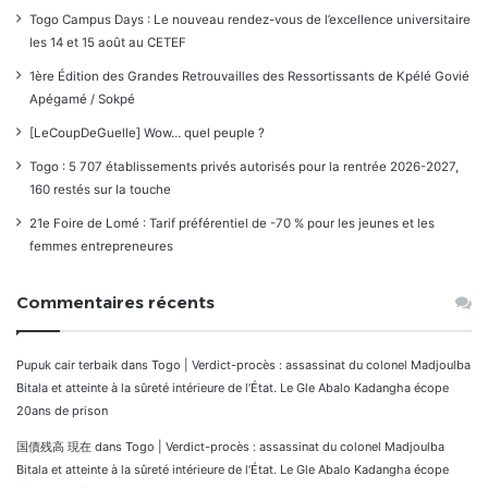
Togo Campus Days : Le nouveau rendez-vous de l’excellence universitaire
les 14 et 15 août au CETEF
1ère Édition des Grandes Retrouvailles des Ressortissants de Kpélé Govié
Apégamé / Sokpé
[LeCoupDeGuelle] Wow… quel peuple ?
Togo : 5 707 établissements privés autorisés pour la rentrée 2026-2027,
160 restés sur la touche
21e Foire de Lomé : Tarif préférentiel de -70 % pour les jeunes et les
femmes entrepreneures
Commentaires récents
Pupuk cair terbaik
dans
Togo | Verdict-procès : assassinat du colonel Madjoulba
Bitala et atteinte à la sûreté intérieure de l’État. Le Gle Abalo Kadangha écope
20ans de prison
国債残高 現在
dans
Togo | Verdict-procès : assassinat du colonel Madjoulba
Bitala et atteinte à la sûreté intérieure de l’État. Le Gle Abalo Kadangha écope