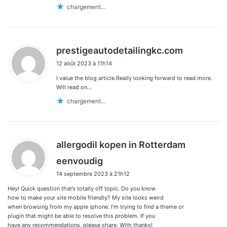
chargement…
d
prestigeautodetailingkc.com
i
12 août 2023 à 11h14
t
I value the blog article.Really looking forward to read more.
:
Will read on…
chargement…
allergodil kopen in Rotterdam
d
eenvoudig
i
14 septembre 2023 à 21h12
t
Hey! Quick question that’s totally off topic. Do you know
:
how to make your site mobile friendly? My site looks weird
when browsing from my apple iphone. I’m trying to find a theme or
plugin that might be able to resolve this problem. If you
have any recommendations, please share. With thanks!