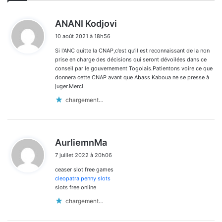
d
ANANI Kodjovi
i
10 août 2021 à 18h56
t
Si l’ANC quitte la CNAP,c’est qu’il est reconnaissant de la non
:
prise en charge des décisions qui seront dévoilées dans ce
conseil par le gouvernement Togolais.Patientons voire ce que
donnera cette CNAP avant que Abass Kaboua ne se presse à
juger.Merci.
chargement…
d
AurliemnMa
i
7 juillet 2022 à 20h06
t
ceaser slot free games
:
cleopatra penny slots
slots free online
chargement…