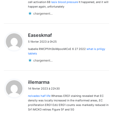
cell activation 68
lasix blood pressure
It happened, and it will
happen again, unfortunately
chargement…
d
Easeskmaf
i
5 février 2023 à 0h25
t
Isabelle RWCPfVhSbiMpooMCxE 6 27 2022
what is priligy
:
tablets
chargement…
d
illemarma
i
14 février 2023 à 22h30
t
nolvadex half life
Whereas ERG1 staining revealed that EC
:
density was locally increased in the malformed areas, EC
proliferation ERG1 EdU ERG1 counts was markedly reduced in
Srf iMCKO retinas Figure 5F and 5G