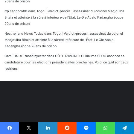
20ans de prison
rtp sapporo88
dans
Togo | Verdict-procès : assassinat du colonel Madjoulba
Bitala et atteinte à la sûreté intérieure de l’État. Le Gle Abalo Kadangha écope
20ans de prison
Neatherland News Today
dans
Togo | Verdict-procès : assassinat du colonel
Madjoulba Bitala et atteinte à la sûreté intérieure de l’État. Le Gle Abalo
Kadangha écope 20ans de prison
Cami Halısı Transdinyester
dans
CÔTE D’IVOIRE : Guillaume SORO annonce sa
candidature pour les élections présidentielles prochaines. Voici ce qu’il écrit aux
Ivoiriens
Facebook
X
Linkedin
Reddit
Messenger
WhatsApp
Telegram