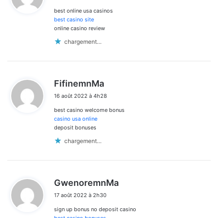
best online usa casinos
:
best casino site
online casino review
chargement…
d
FifinemnMa
i
16 août 2022 à 4h28
t
best casino welcome bonus
:
casino usa online
deposit bonuses
chargement…
d
GwenoremnMa
i
17 août 2022 à 2h30
t
sign up bonus no deposit casino
: