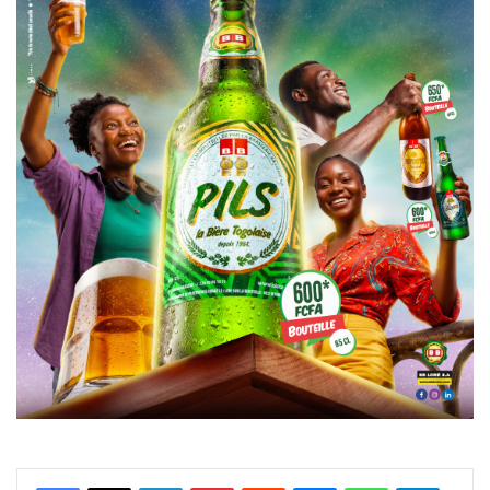
Facebook
X
Linkedin
Pinterest
Reddit
Messenger
WhatsApp
Telegra