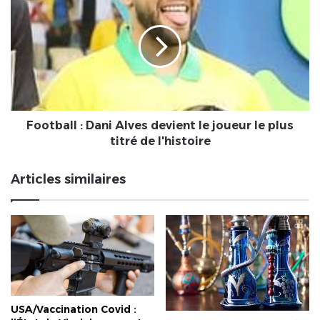
"le
:
mantra
Dani
Mbaguum"
Alves
une
devient
formule
le
sacrée
joueur
pour
le
les
plus
Africains
titré
Football : Dani Alves devient le joueur le plus
de
titré de l'histoire
l'histoire
Articles similaires
USA/Vaccination Covid :