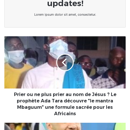
updates!
Lorem ipsum dolor sit amet, consectetur.
Prier
ou
ne
plus
prier
au
nom
de
Jésus
?
Prier ou ne plus prier au nom de Jésus ? Le
Le
prophète Ada Tara découvre "le mantra
prophète
Mbaguum" une formule sacrée pour les
Ada
Africains
Tara
découvre
Football