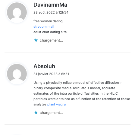
d
DavinamnMa
i
28 août 2022 à 12h54
t
free women dating
:
strydom mail
adult chat dating site
chargement…
d
Absoluh
i
31 janvier 2023 à 6h51
t
Using a physically reliable model of effective diffusion in
:
binary composite media Torquato s model, accurate
estimates of the intra particle diffusivities in the HILIC
particles were obtained as a function of the retention of these
analytes
plant viagra
chargement…