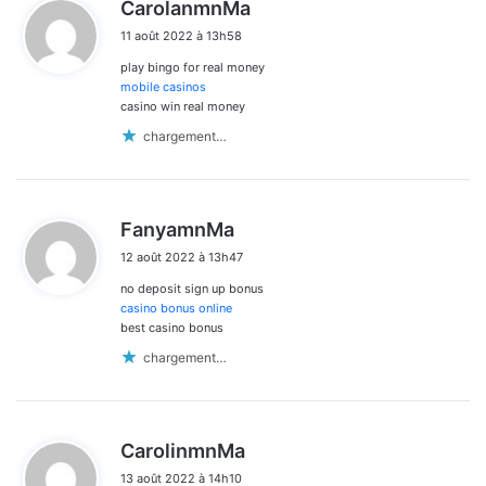
d
CarolanmnMa
i
11 août 2022 à 13h58
t
play bingo for real money
:
mobile casinos
casino win real money
chargement…
d
FanyamnMa
i
12 août 2022 à 13h47
t
no deposit sign up bonus
:
casino bonus online
best casino bonus
chargement…
d
CarolinmnMa
i
13 août 2022 à 14h10
t