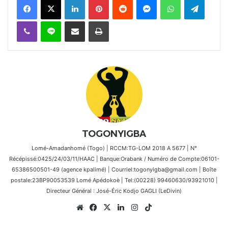
Viber
Ligne
Partager par email
Imprimer
TOGONYIGBA
Lomé-Amadanhomé (Togo) | RCCM:TG-LOM 2018 A 5677 | N°
Récépissé:0425/24/03/11/HAAC | Banque:Orabank / Numéro de Compte:06101-
65386500501-49 (agence kpalimé) | Courriel:togonyigba@gmail.com | Boîte
postale:23BP90053539 Lomé Apédokoè | Tel:(00228) 99460630/93921010 |
Directeur Général : José-Éric Kodjo GAGLI (LeDivin)
Website
Facebook
X
Linkedin
Instagram
TikTok