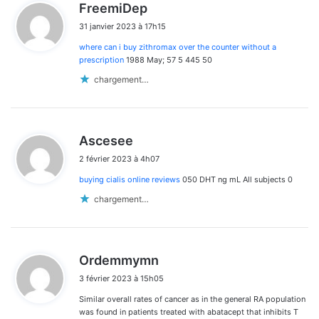
d
FreemiDep
i
31 janvier 2023 à 17h15
t
where can i buy zithromax over the counter without a
:
prescription
1988 May; 57 5 445 50
chargement…
d
Ascesee
i
2 février 2023 à 4h07
t
buying cialis online reviews
050 DHT ng mL All subjects 0
:
chargement…
d
Ordemmymn
i
3 février 2023 à 15h05
t
Similar overall rates of cancer as in the general RA population
:
was found in patients treated with abatacept that inhibits T