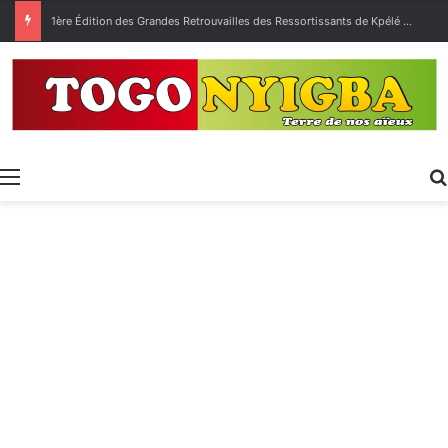
[LeCoupDeGuelle] Wow… quel peuple ?
Menu