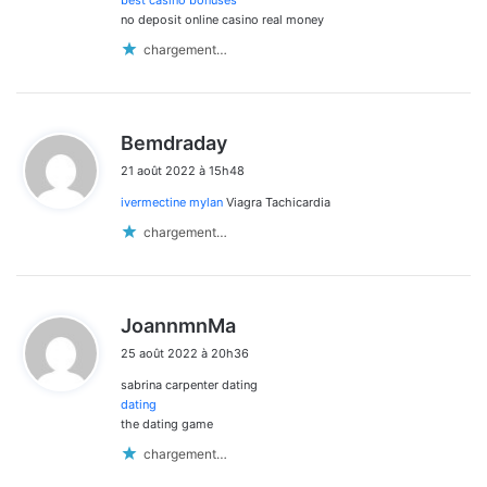
best casino bonuses
no deposit online casino real money
chargement…
d
Bemdraday
i
21 août 2022 à 15h48
t
ivermectine mylan
Viagra Tachicardia
:
chargement…
d
JoannmnMa
i
25 août 2022 à 20h36
t
sabrina carpenter dating
:
dating
the dating game
chargement…