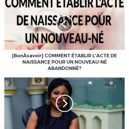
[BonÀsavoir]
COMMENT
ÉTABLIR
L'ACTE
DE
NAISSANCE
POUR
UN
NOUVEAU-
NÉ
[BonÀsavoir] COMMENT ÉTABLIR L'ACTE DE
ABANDONNÉ?
NAISSANCE POUR UN NOUVEAU-NÉ
ABANDONNÉ?
LITTÉRATURE
:
Nadège
B.
ANAGO
montre
la
voie
de