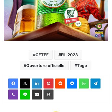
CETEF
FIL 2023
Ouverture officielle
Togo
Facebook
X
Linkedin
Pinterest
Reddit
Messenger
WhatsApp
Telegra
Viber
Ligne
Partager par email
Imprimer