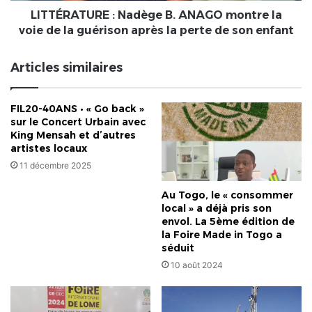
la
LITTÉRATURE : Nadège B. ANAGO montre la
guérison
voie de la guérison après la perte de son enfant
après
la
Articles similaires
perte
de
son
FIL20-40ANS • « Go back »
enfant
sur le Concert Urbain avec
King Mensah et d’autres
artistes locaux
11 décembre 2025
Au Togo, le « consommer
local » a déjà pris son
envol. La 5ème édition de
la Foire Made in Togo a
séduit
10 août 2024