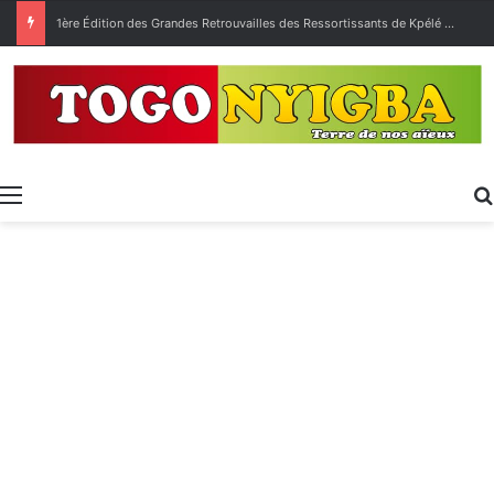
1ère Édition des Grandes Retrouvailles des Ressortissants de Kpélé Govié Apégamé / Sokpé
Menu