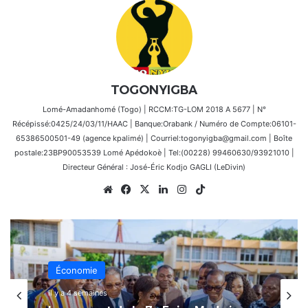
TOGONYIGBA
Lomé-Amadanhomé (Togo) | RCCM:TG-LOM 2018 A 5677 | N°
Récépissé:0425/24/03/11/HAAC | Banque:Orabank / Numéro de Compte:06101-
65386500501-49 (agence kpalimé) | Courriel:togonyigba@gmail.com | Boîte
postale:23BP90053539 Lomé Apédokoè | Tel:(00228) 99460630/93921010 |
Directeur Général : José-Éric Kodjo GAGLI (LeDivin)
Website
Facebook
X
Linkedin
Instagram
TikTok
Économie
4 juillet 2026