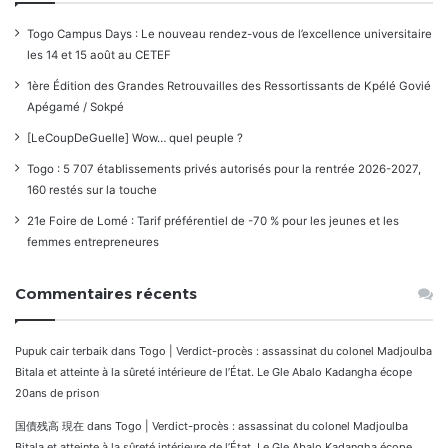
Togo Campus Days : Le nouveau rendez-vous de l’excellence universitaire
les 14 et 15 août au CETEF
1ère Édition des Grandes Retrouvailles des Ressortissants de Kpélé Govié
Apégamé / Sokpé
[LeCoupDeGuelle] Wow… quel peuple ?
Togo : 5 707 établissements privés autorisés pour la rentrée 2026-2027,
160 restés sur la touche
21e Foire de Lomé : Tarif préférentiel de -70 % pour les jeunes et les
femmes entrepreneures
Commentaires récents
Pupuk cair terbaik
dans
Togo | Verdict-procès : assassinat du colonel Madjoulba
Bitala et atteinte à la sûreté intérieure de l’État. Le Gle Abalo Kadangha écope
20ans de prison
国債残高 現在
dans
Togo | Verdict-procès : assassinat du colonel Madjoulba
Bitala et atteinte à la sûreté intérieure de l’État. Le Gle Abalo Kadangha écope