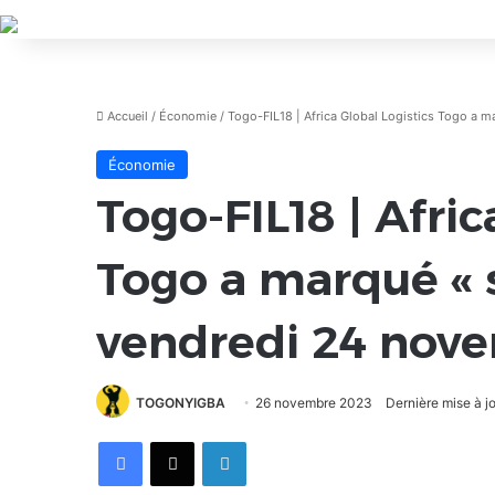
Accueil
/
Économie
/
Togo-FIL18 | Africa Global Logistics Togo a 
Économie
Togo-FIL18 | Afric
Togo a marqué « 
vendredi 24 nov
TOGONYIGBA
26 novembre 2023
Dernière mise à 
Facebook
X
Linkedin