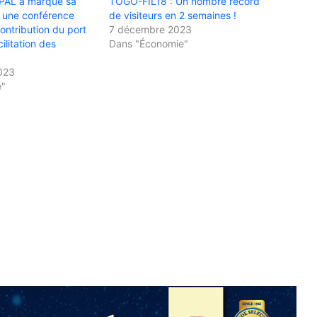
 PAL a marqué sa
TOGO-FIL18 : Un nombre record
r une conférence
de visiteurs en 2 semaines !
contribution du port
7 décembre 2023
ilitation des
Dans "Économie"
023
e"