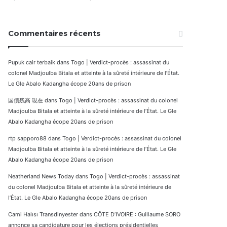
Commentaires récents
Pupuk cair terbaik
dans
Togo | Verdict-procès : assassinat du
colonel Madjoulba Bitala et atteinte à la sûreté intérieure de l’État.
Le Gle Abalo Kadangha écope 20ans de prison
国債残高 現在
dans
Togo | Verdict-procès : assassinat du colonel
Madjoulba Bitala et atteinte à la sûreté intérieure de l’État. Le Gle
Abalo Kadangha écope 20ans de prison
rtp sapporo88
dans
Togo | Verdict-procès : assassinat du colonel
Madjoulba Bitala et atteinte à la sûreté intérieure de l’État. Le Gle
Abalo Kadangha écope 20ans de prison
Neatherland News Today
dans
Togo | Verdict-procès : assassinat
du colonel Madjoulba Bitala et atteinte à la sûreté intérieure de
l’État. Le Gle Abalo Kadangha écope 20ans de prison
Cami Halısı Transdinyester
dans
CÔTE D’IVOIRE : Guillaume SORO
annonce sa candidature pour les élections présidentielles