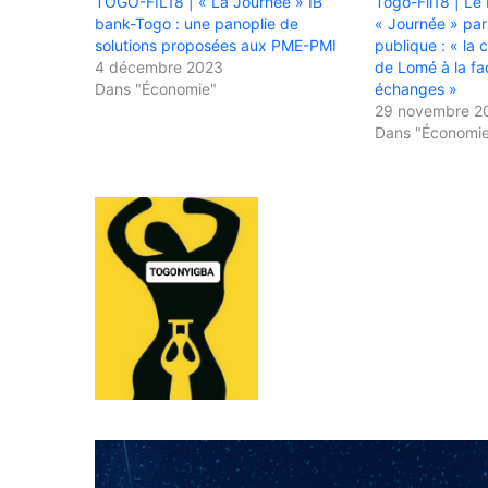
TOGO-FIL18 | « La Journée » IB
Togo-Fil18 | Le
bank-Togo : une panoplie de
« Journée » pa
solutions proposées aux PME-PMI
publique : « la 
4 décembre 2023
de Lomé à la fac
Dans "Économie"
échanges »
29 novembre 2
Dans "Économi