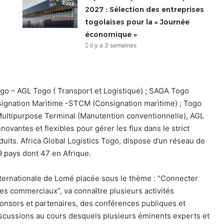
2027 : Sélection des entreprises
togolaises pour la « Journée
économique »
il y a 3 semaines
Togo – AGL Togo ( Transport et Logistique) ; SAGA Togo
signation Maritime -STCM (Consignation maritime) ; Togo
ultipurpose Terminal (Manutention conventionnelle), AGL
novantes et flexibles pour gérer les flux dans le strict
duits. Africa Global Logistics Togo, dispose d’un réseau de
9 pays dont 47 en Afrique.
nternationale de Lomé placée sous le thème : “Connecter
s commerciaux”, va connaître plusieurs activités
onsors et partenaires, des conférences publiques et
discussions au cours desquels plusieurs éminents experts et