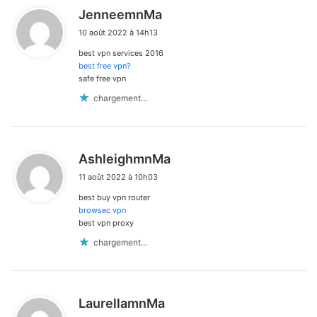
d
JenneemnMa
i
10 août 2022 à 14h13
t
best vpn services 2016
:
best free vpn?
safe free vpn
chargement…
d
AshleighmnMa
i
11 août 2022 à 10h03
t
best buy vpn router
:
browsec vpn
best vpn proxy
chargement…
d
LaurellamnMa
i