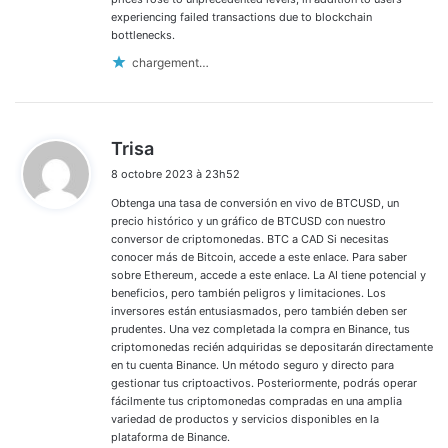
experiencing failed transactions due to blockchain
bottlenecks.
chargement…
d
Trisa
i
8 octobre 2023 à 23h52
t
Obtenga una tasa de conversión en vivo de BTCUSD, un
:
precio histórico y un gráfico de BTCUSD con nuestro
conversor de criptomonedas. BTC a CAD Si necesitas
conocer más de Bitcoin, accede a este enlace. Para saber
sobre Ethereum, accede a este enlace. La AI tiene potencial y
beneficios, pero también peligros y limitaciones. Los
inversores están entusiasmados, pero también deben ser
prudentes. Una vez completada la compra en Binance, tus
criptomonedas recién adquiridas se depositarán directamente
en tu cuenta Binance. Un método seguro y directo para
gestionar tus criptoactivos. Posteriormente, podrás operar
fácilmente tus criptomonedas compradas en una amplia
variedad de productos y servicios disponibles en la
plataforma de Binance.