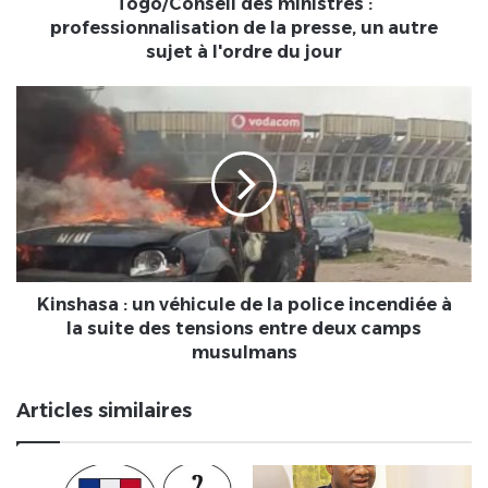
autre
Togo/Conseil des ministres :
sujet
professionnalisation de la presse, un autre
à
sujet à l'ordre du jour
l'ordre
du
Kinshasa
jour
:
un
véhicule
de
la
police
incendiée
à
la
Kinshasa : un véhicule de la police incendiée à
suite
la suite des tensions entre deux camps
des
musulmans
tensions
entre
Articles similaires
deux
camps
musulmans