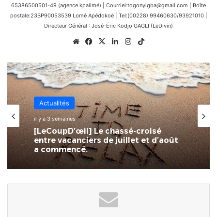
65386500501-49 (agence kpalimé) | Courriel:togonyigba@gmail.com | Boîte
postale:23BP90053539 Lomé Apédokoè | Tel:(00228) 99460630/93921010 |
Directeur Général : José-Éric Kodjo GAGLI (LeDivin)
Website
Facebook
X
Linkedin
Instagram
TikTok
Actualités
il y a 3 semaines
[LeCoupD’œil] Le chassé-croisé
entre vacanciers de juillet et d’août
a commencé.