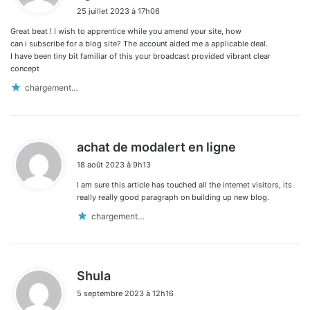
i
25 juillet 2023 à 17h06
t
Great beat ! I wish to apprentice while you amend your site, how
:
can i subscribe for a blog site? The account aided me a applicable deal.
I have been tiny bit familiar of this your broadcast provided vibrant clear
concept
chargement…
d
achat de modalert en ligne
i
18 août 2023 à 9h13
t
I am sure this article has touched all the internet visitors, its
:
really really good paragraph on building up new blog.
chargement…
d
Shula
i
5 septembre 2023 à 12h16
t