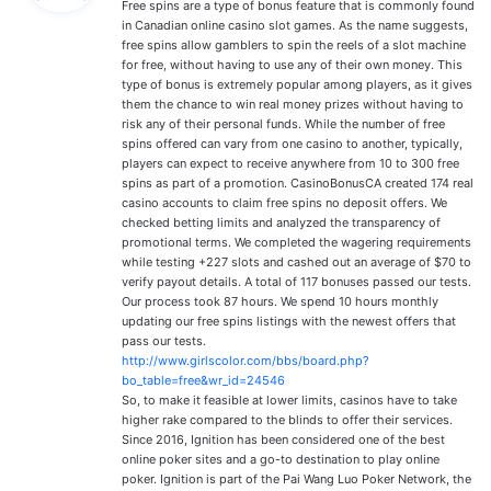
Free spins are a type of bonus feature that is commonly found
:
in Canadian online casino slot games. As the name suggests,
free spins allow gamblers to spin the reels of a slot machine
for free, without having to use any of their own money. This
type of bonus is extremely popular among players, as it gives
them the chance to win real money prizes without having to
risk any of their personal funds. While the number of free
spins offered can vary from one casino to another, typically,
players can expect to receive anywhere from 10 to 300 free
spins as part of a promotion. CasinoBonusCA created 174 real
casino accounts to claim free spins no deposit offers. We
checked betting limits and analyzed the transparency of
promotional terms. We completed the wagering requirements
while testing +227 slots and cashed out an average of $70 to
verify payout details. A total of 117 bonuses passed our tests.
Our process took 87 hours. We spend 10 hours monthly
updating our free spins listings with the newest offers that
pass our tests.
http://www.girlscolor.com/bbs/board.php?
bo_table=free&wr_id=24546
So, to make it feasible at lower limits, casinos have to take
higher rake compared to the blinds to offer their services.
Since 2016, Ignition has been considered one of the best
online poker sites and a go-to destination to play online
poker. Ignition is part of the Pai Wang Luo Poker Network, the