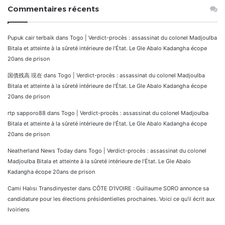
Commentaires récents
Pupuk cair terbaik
dans
Togo | Verdict-procès : assassinat du colonel Madjoulba
Bitala et atteinte à la sûreté intérieure de l’État. Le Gle Abalo Kadangha écope
20ans de prison
国債残高 現在
dans
Togo | Verdict-procès : assassinat du colonel Madjoulba
Bitala et atteinte à la sûreté intérieure de l’État. Le Gle Abalo Kadangha écope
20ans de prison
rtp sapporo88
dans
Togo | Verdict-procès : assassinat du colonel Madjoulba
Bitala et atteinte à la sûreté intérieure de l’État. Le Gle Abalo Kadangha écope
20ans de prison
Neatherland News Today
dans
Togo | Verdict-procès : assassinat du colonel
Madjoulba Bitala et atteinte à la sûreté intérieure de l’État. Le Gle Abalo
Kadangha écope 20ans de prison
Cami Halısı Transdinyester
dans
CÔTE D’IVOIRE : Guillaume SORO annonce sa
candidature pour les élections présidentielles prochaines. Voici ce qu’il écrit aux
Ivoiriens