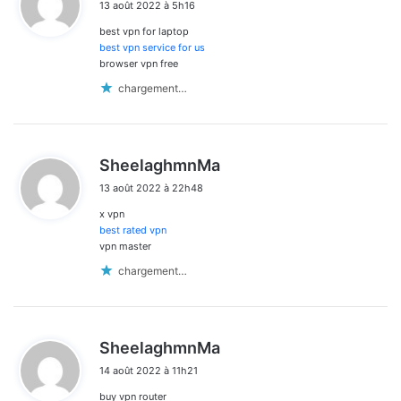
13 août 2022 à 5h16
t
best vpn for laptop
:
best vpn service for us
browser vpn free
chargement…
d
SheelaghmnMa
i
13 août 2022 à 22h48
t
x vpn
:
best rated vpn
vpn master
chargement…
d
SheelaghmnMa
i
14 août 2022 à 11h21
t
buy vpn router