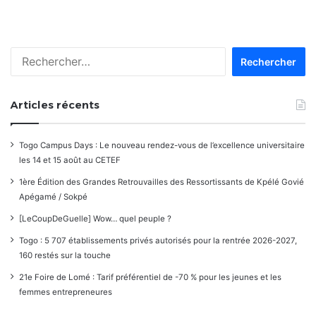
dans
les
Rechercher :
commentaires
Articles récents
Togo Campus Days : Le nouveau rendez-vous de l’excellence universitaire
les 14 et 15 août au CETEF
1ère Édition des Grandes Retrouvailles des Ressortissants de Kpélé Govié
Apégamé / Sokpé
[LeCoupDeGuelle] Wow… quel peuple ?
Togo : 5 707 établissements privés autorisés pour la rentrée 2026-2027,
160 restés sur la touche
21e Foire de Lomé : Tarif préférentiel de -70 % pour les jeunes et les
femmes entrepreneures