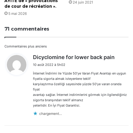
AYITÉ de « provocations
24 juin 2021
de cour de récréation ».
5 mai 2026
71 commentaires
Navigation
Commentaires plus anciens
d
Dicyclomine for lower back pain
dans
i
10 août 2022 à 5h02
t
les
İnternet İndirimi ile Yüzde 50’ye Varan Fiyat Avantajı en uygun
:
commentaires
fiyatla sigorta almak isteyenlere teklif
karşılaştırma özelliği sayesinde yüzde 50’ye varan oranda
fiyat
avantajı sağlar. İnternet indirimlerini görmek için ilgilendiğiniz
sigorta branşından teklif almanız
yeterlidir. En İyi Fiyat Garantisi.
chargement…