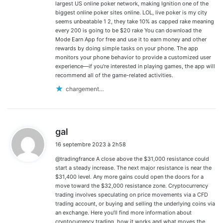
largest US online poker network, making Ignition one of the
biggest online poker sites online. LOL, live poker is my city
seems unbeatable 1 2, they take 10% as capped rake meaning
every 200 is going to be $20 rake You can download the
Mode Earn App for free and use it to earn money and other
rewards by doing simple tasks on your phone. The app
monitors your phone behavior to provide a customized user
experience—if you’re interested in playing games, the app will
recommend all of the game-related activities.
chargement…
d
gal
i
16 septembre 2023 à 2h58
t
@tradingfrance A close above the $31,000 resistance could
:
start a steady increase. The next major resistance is near the
$31,400 level. Any more gains could open the doors for a
move toward the $32,000 resistance zone. Cryptocurrency
trading involves speculating on price movements via a CFD
trading account, or buying and selling the underlying coins via
an exchange. Here you’ll find more information about
cryptocurrency trading, how it works and what moves the