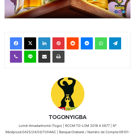
Facebook
X
Linkedin
Pinterest
Reddit
Messenger
WhatsApp
Telegra
Viber
Ligne
Partager par email
Imprimer
TOGONYIGBA
Lomé-Amadanhomé (Togo) | RCCM:TG-LOM 2018 A 5677 | N°
Récépissé:0425/24/03/11/HAAC | Banque:Orabank / Numéro de Compte:06101-