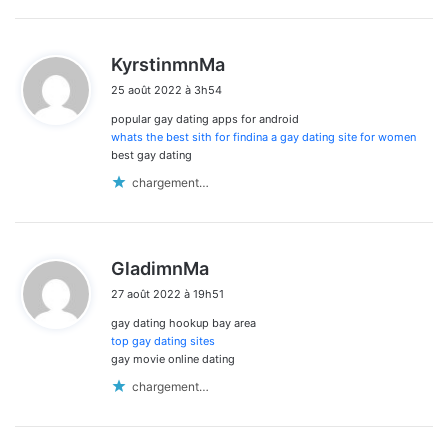
d
KyrstinmnMa
i
25 août 2022 à 3h54
t
popular gay dating apps for android
:
whats the best sith for findina a gay dating site for women
best gay dating
chargement…
d
GladimnMa
i
27 août 2022 à 19h51
t
gay dating hookup bay area
:
top gay dating sites
gay movie online dating
chargement…