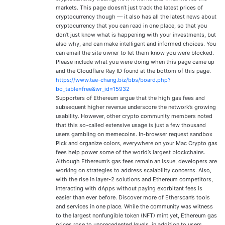
markets. This page doesn’t just track the latest prices of
cryptocurrency though — it also has all the latest news about
cryptocurrency that you can read in one place, so that you
don’t just know what is happening with your investments, but
also why, and can make intelligent and informed choices. You
can email the site owner to let them know you were blocked.
Please include what you were doing when this page came up
and the Cloudflare Ray ID found at the bottom of this page.
https://www.tae-chang.biz/bbs/board.php?
bo_table=free&wr_id=15932
Supporters of Ethereum argue that the high gas fees and
subsequent higher revenue underscore the network’s growing
usability. However, other crypto community members noted
that this so-called extensive usage is just a few thousand
users gambling on memecoins. In-browser request sandbox
Pick and organize colors, everywhere on your Mac Crypto gas
fees help power some of the world’s largest blockchains.
Although Ethereum’s gas fees remain an issue, developers are
working on strategies to address scalability concerns. Also,
with the rise in layer-2 solutions and Ethereum competitors,
interacting with dApps without paying exorbitant fees is
easier than ever before. Discover more of Etherscan’s tools
and services in one place. While the community was witness
to the largest nonfungible token (NFT) mint yet, Ethereum gas
prices rose to unprecedented levels, in addition to users