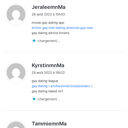
d
JeraleemnMa
i
28 août 2022 à 15h03
t
mister gay dating app
:
british gay men dating american gay men
gay dating advice forums
chargement…
d
KyrstinmnMa
i
29 août 2022 à 10h22
t
gay dating league
:
gay dating « professional bodybuilders »
gay dating naked vh1
chargement…
d
TammiemnMa
i