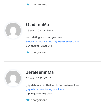
chargement…
d
GladimnMa
i
23 août 2022 à 12h44
t
best dating apps for gay men
:
smooth chubby chub gay transsexual dating
gay dating naked vh1
chargement…
d
JeraleemnMa
i
24 août 2022 à 7h15
t
gay dating sites that work on windows free
:
gay white men dating black men
japan gay dating sites
chargement…