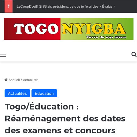
[LeCoupD’œil] Si j’étais président, ce que je ferai des « Évalas »
Menu
Accueil
/
Actualités
Actualités
Éducation
Togo/Éducation :
Réaménagement des dates
des examens et concours