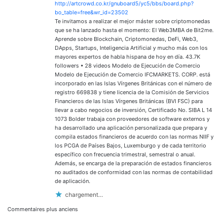
http://artcrowd.co.kr/gnuboard5/yc5/bbs/board.php?
bo_table=free&wr_id=23502
Te invitamos a realizar el mejor máster sobre criptomonedas
que se ha lanzado hasta el momento: El Web3MBA de Bit2me.
Aprende sobre Blockchain, Criptomonedas, DeFi, Web3,
DApps, Startups, Inteligencia Artificial y mucho más con los
mayores expertos de habla hispana de hoy en día. 43.7K
followers • 28 videos Modelo de Ejecución de Comercio
Modelo de Ejecución de Comercio IFCMARKETS. CORP. está
incorporado en las Islas Vírgenes Británicas con el número de
registro 669838 y tiene licencia de la Comisión de Servicios
Financieros de las Islas Vírgenes Británicas (BVI FSC) para
llevar a cabo negocios de inversión, Certificado No. SIBA L 14
1073 Bolder trabaja con proveedores de software externos y
ha desarrollado una aplicación personalizada que prepara y
compila estados financieros de acuerdo con las normas NIIF y
los PCGA de Países Bajos, Luxemburgo y de cada territorio
específico con frecuencia trimestral, semestral o anual.
Además, se encarga de la preparación de estados financieros
no auditados de conformidad con las normas de contabilidad
de aplicación.
chargement…
Navigation
Commentaires plus anciens