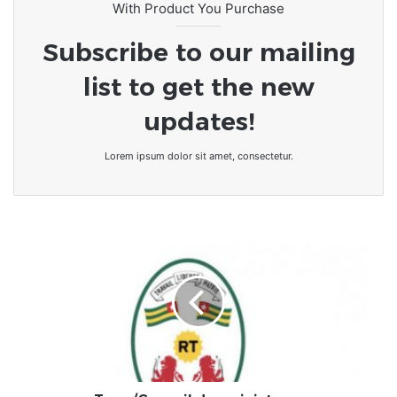
With Product You Purchase
Subscribe to our mailing
list to get the new
updates!
Lorem ipsum dolor sit amet, consectetur.
Togo/Conseil
des
ministres
:
professionnalisation
de
la
presse,
un