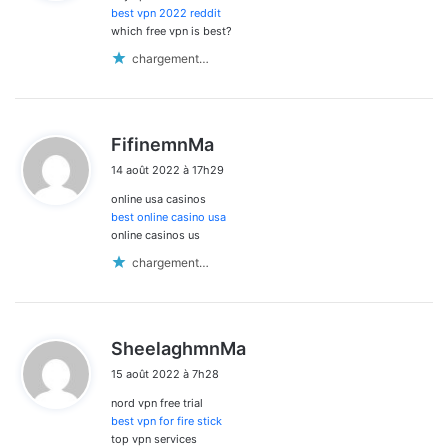
:
best vpn 2022 reddit
which free vpn is best?
chargement…
d
FifinemnMa
i
14 août 2022 à 17h29
t
online usa casinos
:
best online casino usa
online casinos us
chargement…
d
SheelaghmnMa
i
15 août 2022 à 7h28
t
nord vpn free trial
:
best vpn for fire stick
top vpn services