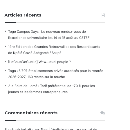
Articles récents
Togo Campus Days : Le nouveau rendez-vous de
l’excellence universitaire les 14 et 15 août au CETEF
1ère Édition des Grandes Retrouvailles des Ressortissants
de Kpélé Govié Apégamé / Sokpé
[LeCoupDeGuelle] Wow… quel peuple ?
Togo : 5 707 établissements privés autorisés pour la rentrée
2026-2027, 160 restés sur la touche
21e Foire de Lomé : Tarif préférentiel de -70 % pour les
jeunes et les femmes entrepreneures
Commentaires récents
Pupuk cair terbaik
dans
Togo | Verdict-procès : assassinat du