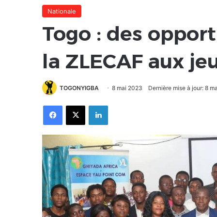
Nationale
Togo : des opport
la ZLECAF aux je
TOGONYIGBA
8 mai 2023
Dernière mise à jour: 8 m
Facebook
X
Linkedin