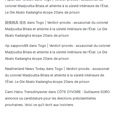
colonel Madjoulba Bitala et atteinte à la sûreté intérieure de l’État.
Le Gle Abalo Kadangha écope 20ans de prison
国債残高 現在
dans
Togo | Verdict-procès : assassinat du colonel
Madjoulba Bitala et atteinte à la sûreté intérieure de l’État. Le Gle
Abalo Kadangha écope 20ans de prison
rtp sapporo88
dans
Togo | Verdict-procès : assassinat du colonel
Madjoulba Bitala et atteinte à la sûreté intérieure de l’État. Le Gle
Abalo Kadangha écope 20ans de prison
Neatherland News Today
dans
Togo | Verdict-procès : assassinat
du colonel Madjoulba Bitala et atteinte à la sûreté intérieure de
l’État. Le Gle Abalo Kadangha écope 20ans de prison
Cami Halısı Transdinyester
dans
CÔTE D’IVOIRE : Guillaume SORO
annonce sa candidature pour les élections présidentielles
prochaines. Voici ce qu’il écrit aux Ivoiriens