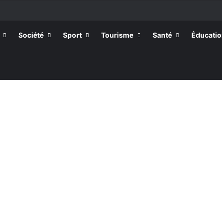
tissants de Kpélé Govié Apégamé / Sokpé
Société
Sport
Tourisme
Santé
Éducati