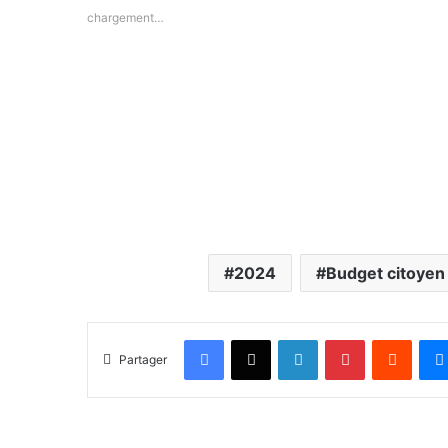
chargement…
2024
Budget citoyen
Facebook
X
Linkedin
Pinterest
Reddit
Partager