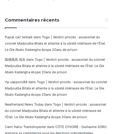
Commentaires récents
Pupuk cair terbaik
dans
Togo | Verdict-procès : assassinat du
colonel Madjoulba Bitala et atteinte à la sûreté intérieure de l’État.
Le Gle Abalo Kadangha écope 20ans de prison
国債残高 現在
dans
Togo | Verdict-procès : assassinat du colonel
Madjoulba Bitala et atteinte à la sûreté intérieure de l’État. Le Gle
Abalo Kadangha écope 20ans de prison
rtp sapporo88
dans
Togo | Verdict-procès : assassinat du colonel
Madjoulba Bitala et atteinte à la sûreté intérieure de l’État. Le Gle
Abalo Kadangha écope 20ans de prison
Neatherland News Today
dans
Togo | Verdict-procès : assassinat
du colonel Madjoulba Bitala et atteinte à la sûreté intérieure de
l’État. Le Gle Abalo Kadangha écope 20ans de prison
Cami Halısı Transdinyester
dans
CÔTE D’IVOIRE : Guillaume SORO
annonce sa candidature pour les élections présidentielles