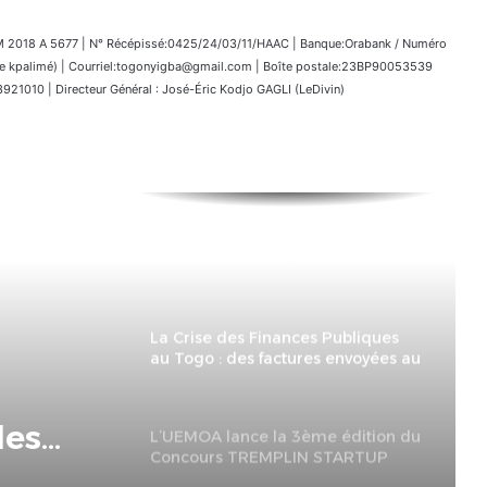
018 A 5677 | N° Récépissé:0425/24/03/11/HAAC | Banque:Orabank / Numéro
kpalimé) | Courriel:togonyigba@gmail.com | Boîte postale:23BP90053539
1010 | Directeur Général : José-Éric Kodjo GAGLI (LeDivin)
Togo • Une dynamique positive au
sein de l’Office Togolais des
Recettes : Analyse de la
performance
La Crise des Finances Publiques
au Togo : des factures envoyées au
Trésor public via les mairies
s
demeurent en attente depuis
plusieurs mois
des
L’UEMOA lance la 3ème édition du
Concours TREMPLIN STARTUP