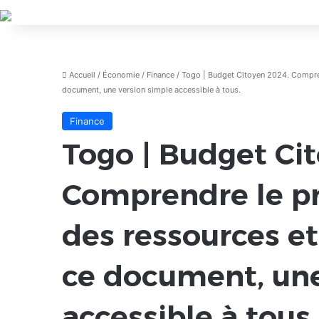
Accueil
/
Économie
/
Finance
/
Togo | Budget Citoyen 2024. Comprend
document, une version simple accessible à tous.
Finance
Togo | Budget Ci
Comprendre le pro
des ressources et
ce document, une
accessible à tous.