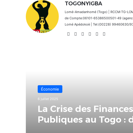
TOGONYIGBA
Lomé-Amadanhomé (Togo) | RCCM:TG-LOM 2
de Compte:06101-65386500501-49 (agence 
Lomé Apédokoè | Tel:(00228) 99460630/9392
Website
Facebook
X
Linkedin
Instagram
TikTok
Lire le suivant
Économie
6 juillet 2025
La Crise des Finance
Publiques au Togo : 
factures envoyées au