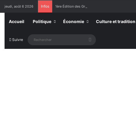
Infos
jeudi, août 6 2026
1ère Édition des Grandes Retrouvailles des Ressor
Accueil
Politique
Économie
Culture et tradition
Rechercher
Suivre