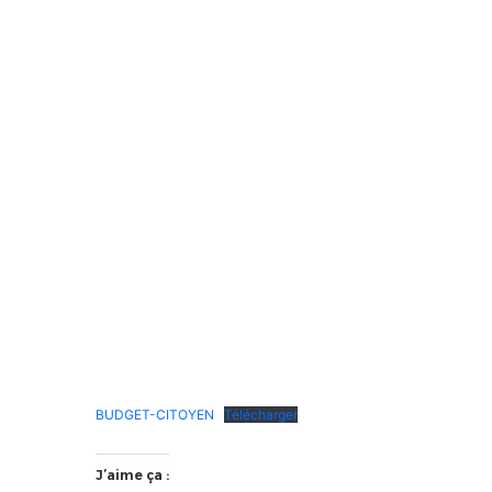
BUDGET-CITOYEN
Télécharger
J’aime ça :