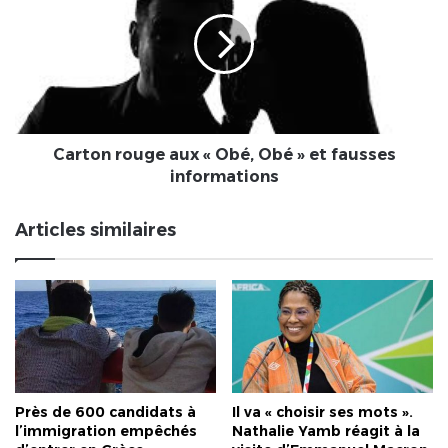
aux
«
Obé,
Obé
»
et
fausses
informations
Carton rouge aux « Obé, Obé » et fausses
informations
Articles similaires
Près de 600 candidats à
Il va « choisir ses mots ».
l’immigration empêchés
Nathalie Yamb réagit à la