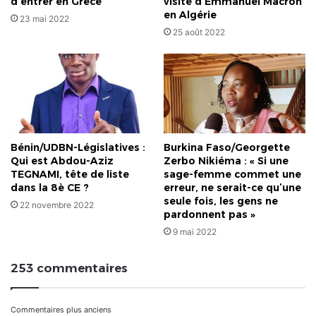
d’entrer en Grèce
visite d’Emmanuel Macron
en Algérie
23 mai 2022
25 août 2022
Bénin/UDBN-Législatives :
Burkina Faso/Georgette
Qui est Abdou-Aziz
Zerbo Nikiéma : « Si une
TEGNAMI, tête de liste
sage-femme commet une
dans la 8è CE ?
erreur, ne serait-ce qu’une
seule fois, les gens ne
22 novembre 2022
pardonnent pas »
9 mai 2022
253 commentaires
Navigation
Commentaires plus anciens