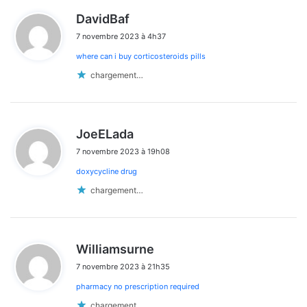
d
DavidBaf
dans
i
7 novembre 2023 à 4h37
t
les
where can i buy corticosteroids pills
:
commentaires
chargement…
d
JoeELada
i
7 novembre 2023 à 19h08
t
doxycycline drug
:
chargement…
d
Williamsurne
i
7 novembre 2023 à 21h35
t
pharmacy no prescription required
:
chargement…