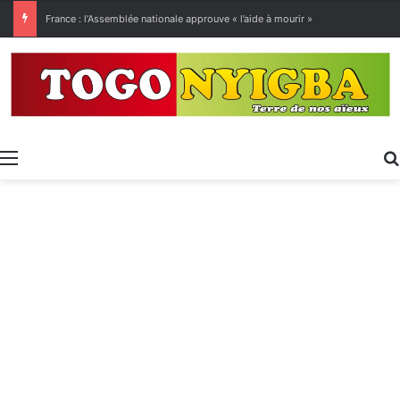
[LeCoupD’œil] Le chassé-croisé entre vacanciers de juillet et d’août a commencé.
Menu