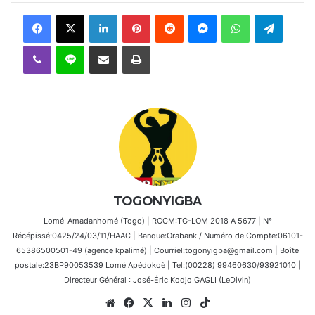
Facebook
X
Linkedin
Pinterest
Reddit
Messenger
WhatsApp
Telegra
Viber
Ligne
Partager par email
Imprimer
TOGONYIGBA
Lomé-Amadanhomé (Togo) | RCCM:TG-LOM 2018 A 5677 | N°
Récépissé:0425/24/03/11/HAAC | Banque:Orabank / Numéro de Compte:06101-
65386500501-49 (agence kpalimé) | Courriel:togonyigba@gmail.com | Boîte
postale:23BP90053539 Lomé Apédokoè | Tel:(00228) 99460630/93921010 |
Directeur Général : José-Éric Kodjo GAGLI (LeDivin)
Website
Facebook
X
Linkedin
Instagram
TikTok