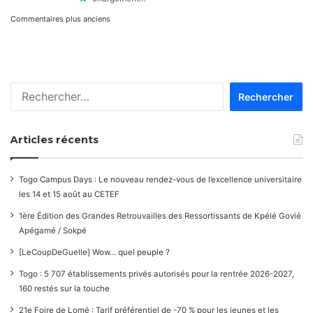
Navigation
Commentaires plus anciens
dans
les
Rechercher :
commentaires
Articles récents
Togo Campus Days : Le nouveau rendez-vous de l’excellence universitaire
les 14 et 15 août au CETEF
1ère Édition des Grandes Retrouvailles des Ressortissants de Kpélé Govié
Apégamé / Sokpé
[LeCoupDeGuelle] Wow… quel peuple ?
Togo : 5 707 établissements privés autorisés pour la rentrée 2026-2027,
160 restés sur la touche
21e Foire de Lomé : Tarif préférentiel de -70 % pour les jeunes et les