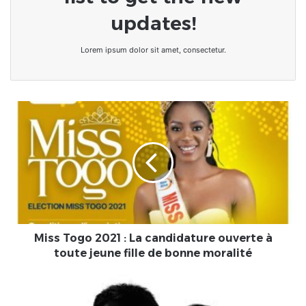
updates!
Lorem ipsum dolor sit amet, consectetur.
Miss
Togo
2021
:
La
candidature
ouverte
à
toute
jeune
Miss Togo 2021 : La candidature ouverte à
fille
toute jeune fille de bonne moralité
de
bonne
Carton
moralité
rouge