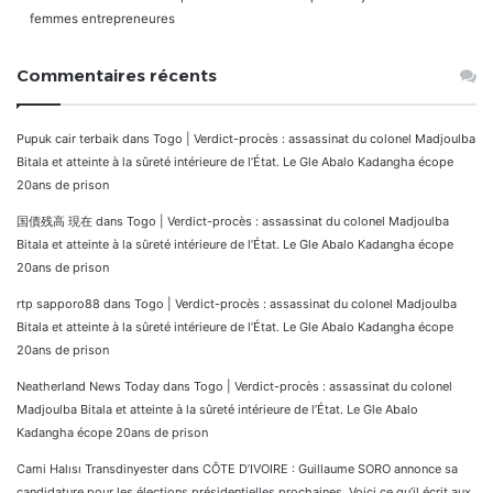
femmes entrepreneures
Commentaires récents
Pupuk cair terbaik
dans
Togo | Verdict-procès : assassinat du colonel Madjoulba
Bitala et atteinte à la sûreté intérieure de l’État. Le Gle Abalo Kadangha écope
20ans de prison
国債残高 現在
dans
Togo | Verdict-procès : assassinat du colonel Madjoulba
Bitala et atteinte à la sûreté intérieure de l’État. Le Gle Abalo Kadangha écope
20ans de prison
rtp sapporo88
dans
Togo | Verdict-procès : assassinat du colonel Madjoulba
Bitala et atteinte à la sûreté intérieure de l’État. Le Gle Abalo Kadangha écope
20ans de prison
Neatherland News Today
dans
Togo | Verdict-procès : assassinat du colonel
Madjoulba Bitala et atteinte à la sûreté intérieure de l’État. Le Gle Abalo
Kadangha écope 20ans de prison
Cami Halısı Transdinyester
dans
CÔTE D’IVOIRE : Guillaume SORO annonce sa
candidature pour les élections présidentielles prochaines. Voici ce qu’il écrit aux