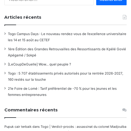
Articles récents
Togo Campus Days : Le nouveau rendez-vous de l’excellence universitaire
les 14 et 15 août au CETEF
1ère Édition des Grandes Retrouvailles des Ressortissants de Kpélé Govié
Apégamé / Sokpé
[LeCoupDeGuelle] Wow… quel peuple ?
Togo : 5 707 établissements privés autorisés pour la rentrée 2026-2027,
160 restés sur la touche
21e Foire de Lomé : Tarif préférentiel de -70 % pour les jeunes et les
femmes entrepreneures
Commentaires récents
Pupuk cair terbaik
dans
Togo | Verdict-procès : assassinat du colonel Madjoulba