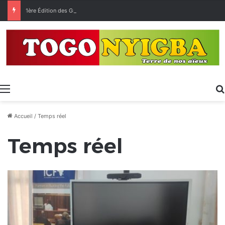
1ère Édition des Grandes Retrouvailles des Ressortissants de Kpélé Govié Apégamé / Sokpé
Menu
Accueil
/
Temps réel
Temps réel