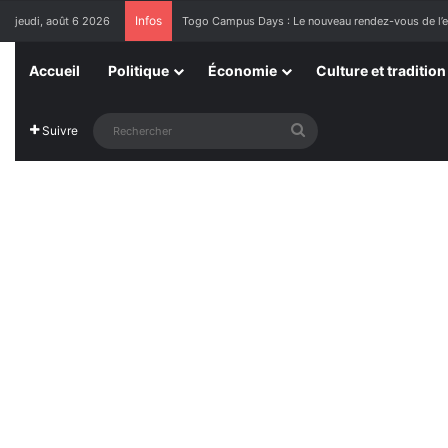
Infos
jeudi, août 6 2026
Togo Campus Days : Le nouveau rendez-vous de l’exc
Accueil
Politique
Économie
Culture et tradition
Rechercher
Suivre