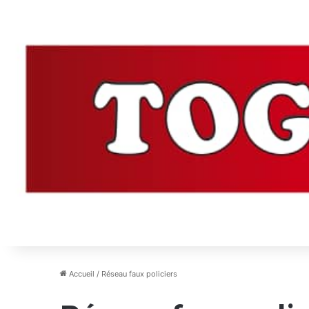
Accueil
/
Réseau faux policiers