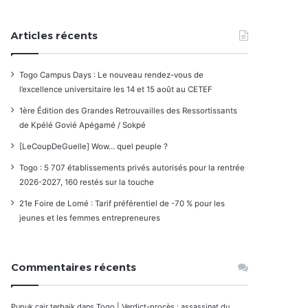
Articles récents
Togo Campus Days : Le nouveau rendez-vous de
l’excellence universitaire les 14 et 15 août au CETEF
1ère Édition des Grandes Retrouvailles des Ressortissants
de Kpélé Govié Apégamé / Sokpé
[LeCoupDeGuelle] Wow… quel peuple ?
Togo : 5 707 établissements privés autorisés pour la rentrée
2026-2027, 160 restés sur la touche
21e Foire de Lomé : Tarif préférentiel de -70 % pour les
jeunes et les femmes entrepreneures
Commentaires récents
Pupuk cair terbaik
dans
Togo | Verdict-procès : assassinat du