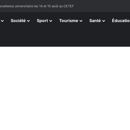
ellence universitaire les 14 et 15 août au CETEF
Société
Sport
Tourisme
Santé
Éducati