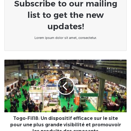
Subscribe to our mailing
list to get the new
updates!
Lorem ipsum dolor sit amet, consectetur.
Togo-
Fil18:
Un
dispositif
efficace
sur
le
site
pour
une
Togo-Fil18: Un dispositif efficace sur le site
plus
pour une plus grande visibilité et promouvoir
grande