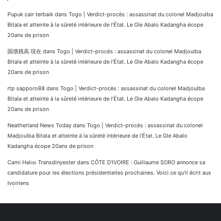
Pupuk cair terbaik
dans
Togo | Verdict-procès : assassinat du colonel Madjoulba
Bitala et atteinte à la sûreté intérieure de l’État. Le Gle Abalo Kadangha écope
20ans de prison
国債残高 現在
dans
Togo | Verdict-procès : assassinat du colonel Madjoulba
Bitala et atteinte à la sûreté intérieure de l’État. Le Gle Abalo Kadangha écope
20ans de prison
rtp sapporo88
dans
Togo | Verdict-procès : assassinat du colonel Madjoulba
Bitala et atteinte à la sûreté intérieure de l’État. Le Gle Abalo Kadangha écope
20ans de prison
Neatherland News Today
dans
Togo | Verdict-procès : assassinat du colonel
Madjoulba Bitala et atteinte à la sûreté intérieure de l’État. Le Gle Abalo
Kadangha écope 20ans de prison
Cami Halısı Transdinyester
dans
CÔTE D’IVOIRE : Guillaume SORO annonce sa
candidature pour les élections présidentielles prochaines. Voici ce qu’il écrit aux
Ivoiriens