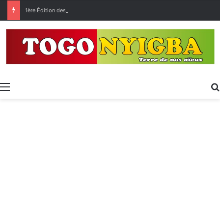
1ère Édition des Grandes Retrouvailles des Ressortissants de Kpélé Govié Apégamé / Sokpé
Menu