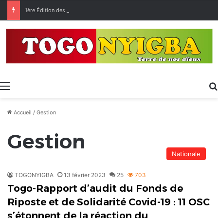
1ère Édition des Grandes Retrouvailles des Ressortissants de Kpélé Govié Apégamé / Sokpé
Menu
Accueil
/
Gestion
Gestion
Nationale
TOGONYIGBA
13 février 2023
25
703
Togo-Rapport d’audit du Fonds de
Riposte et de Solidarité Covid-19 : 11 OSC
s’étonnent de la réaction du