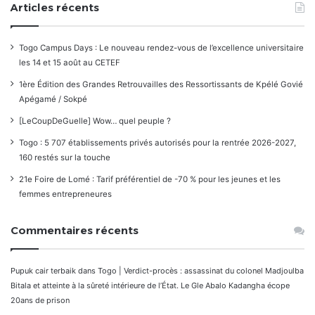
Articles récents
Togo Campus Days : Le nouveau rendez-vous de l’excellence universitaire
les 14 et 15 août au CETEF
1ère Édition des Grandes Retrouvailles des Ressortissants de Kpélé Govié
Apégamé / Sokpé
[LeCoupDeGuelle] Wow… quel peuple ?
Togo : 5 707 établissements privés autorisés pour la rentrée 2026-2027,
160 restés sur la touche
21e Foire de Lomé : Tarif préférentiel de -70 % pour les jeunes et les
femmes entrepreneures
Commentaires récents
Pupuk cair terbaik
dans
Togo | Verdict-procès : assassinat du colonel Madjoulba
Bitala et atteinte à la sûreté intérieure de l’État. Le Gle Abalo Kadangha écope
20ans de prison