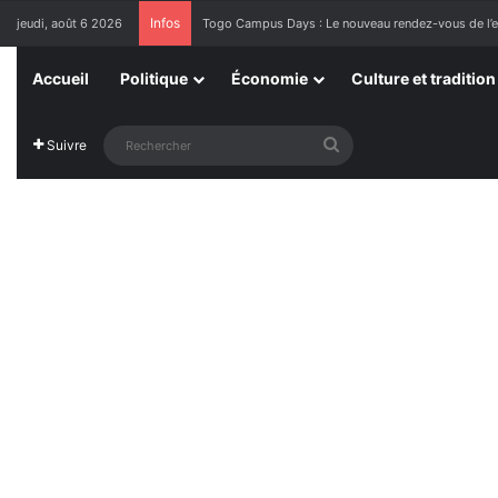
Infos
jeudi, août 6 2026
1ère Édition des Grandes Retrouvailles des Ressor
Accueil
Politique
Économie
Culture et tradition
Rechercher
Suivre