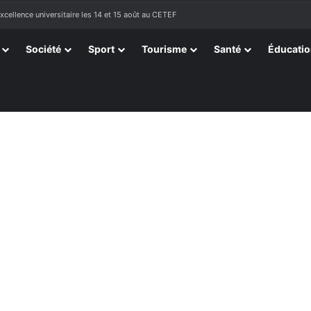
tissants de Kpélé Govié Apégamé / Sokpé
Société
Sport
Tourisme
Santé
Éducati