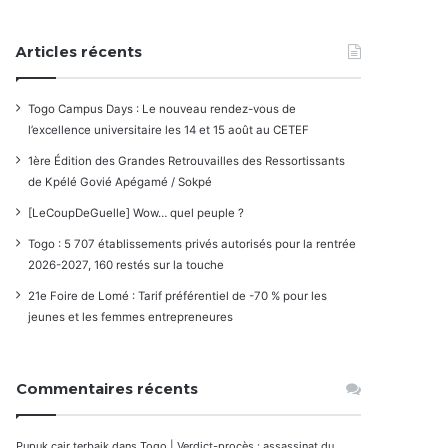
Articles récents
Togo Campus Days : Le nouveau rendez-vous de
l’excellence universitaire les 14 et 15 août au CETEF
1ère Édition des Grandes Retrouvailles des Ressortissants
de Kpélé Govié Apégamé / Sokpé
[LeCoupDeGuelle] Wow… quel peuple ?
Togo : 5 707 établissements privés autorisés pour la rentrée
2026-2027, 160 restés sur la touche
21e Foire de Lomé : Tarif préférentiel de -70 % pour les
jeunes et les femmes entrepreneures
Commentaires récents
Pupuk cair terbaik
dans
Togo | Verdict-procès : assassinat du