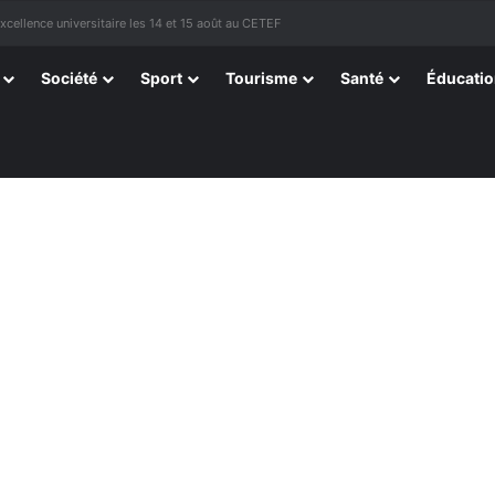
tissants de Kpélé Govié Apégamé / Sokpé
Société
Sport
Tourisme
Santé
Éducati