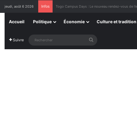
Infos
jeudi, août 6 2026
1ère Édition des Grandes Retrouvailles des Ressor
Accueil
Politique
Économie
Culture et tradition
Rechercher
Suivre