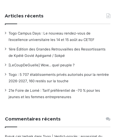
Articles récents
Togo Campus Days : Le nouveau rendez-vous de
l’excellence universitaire les 14 et 15 août au CETEF
1ère Édition des Grandes Retrouvailles des Ressortissants
de Kpélé Govié Apégamé / Sokpé
[LeCoupDeGuelle] Wow… quel peuple ?
Togo : 5 707 établissements privés autorisés pour la rentrée
2026-2027, 160 restés sur la touche
21e Foire de Lomé : Tarif préférentiel de -70 % pour les
jeunes et les femmes entrepreneures
Commentaires récents
Pupuk cair terbaik
dans
Togo | Verdict-procès : assassinat du