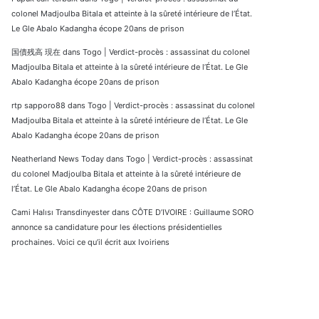
colonel Madjoulba Bitala et atteinte à la sûreté intérieure de l’État.
Le Gle Abalo Kadangha écope 20ans de prison
国債残高 現在
dans
Togo | Verdict-procès : assassinat du colonel
Madjoulba Bitala et atteinte à la sûreté intérieure de l’État. Le Gle
Abalo Kadangha écope 20ans de prison
rtp sapporo88
dans
Togo | Verdict-procès : assassinat du colonel
Madjoulba Bitala et atteinte à la sûreté intérieure de l’État. Le Gle
Abalo Kadangha écope 20ans de prison
Neatherland News Today
dans
Togo | Verdict-procès : assassinat
du colonel Madjoulba Bitala et atteinte à la sûreté intérieure de
l’État. Le Gle Abalo Kadangha écope 20ans de prison
Cami Halısı Transdinyester
dans
CÔTE D’IVOIRE : Guillaume SORO
annonce sa candidature pour les élections présidentielles
prochaines. Voici ce qu’il écrit aux Ivoiriens