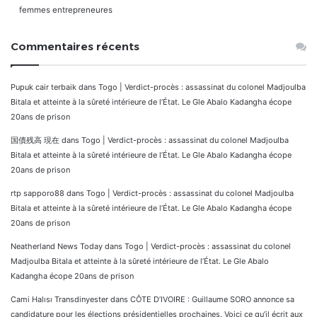
femmes entrepreneures
Commentaires récents
Pupuk cair terbaik
dans
Togo | Verdict-procès : assassinat du colonel Madjoulba
Bitala et atteinte à la sûreté intérieure de l’État. Le Gle Abalo Kadangha écope
20ans de prison
国債残高 現在
dans
Togo | Verdict-procès : assassinat du colonel Madjoulba
Bitala et atteinte à la sûreté intérieure de l’État. Le Gle Abalo Kadangha écope
20ans de prison
rtp sapporo88
dans
Togo | Verdict-procès : assassinat du colonel Madjoulba
Bitala et atteinte à la sûreté intérieure de l’État. Le Gle Abalo Kadangha écope
20ans de prison
Neatherland News Today
dans
Togo | Verdict-procès : assassinat du colonel
Madjoulba Bitala et atteinte à la sûreté intérieure de l’État. Le Gle Abalo
Kadangha écope 20ans de prison
Cami Halısı Transdinyester
dans
CÔTE D’IVOIRE : Guillaume SORO annonce sa
candidature pour les élections présidentielles prochaines. Voici ce qu’il écrit aux