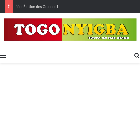
1ère Édition des Grandes Retrouvailles des Ressortissants de Kpélé Govié Apégamé / Sokpé
Menu