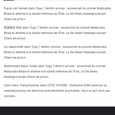
Pupuk cair terbaik
dans
Togo | Verdict-procès : assassinat du colonel Madjoulba
Bitala et atteinte à la sûreté intérieure de l’État. Le Gle Abalo Kadangha écope
20ans de prison
国債残高 現在
dans
Togo | Verdict-procès : assassinat du colonel Madjoulba
Bitala et atteinte à la sûreté intérieure de l’État. Le Gle Abalo Kadangha écope
20ans de prison
rtp sapporo88
dans
Togo | Verdict-procès : assassinat du colonel Madjoulba
Bitala et atteinte à la sûreté intérieure de l’État. Le Gle Abalo Kadangha écope
20ans de prison
Neatherland News Today
dans
Togo | Verdict-procès : assassinat du colonel
Madjoulba Bitala et atteinte à la sûreté intérieure de l’État. Le Gle Abalo
Kadangha écope 20ans de prison
Cami Halısı Transdinyester
dans
CÔTE D’IVOIRE : Guillaume SORO annonce sa
candidature pour les élections présidentielles prochaines. Voici ce qu’il écrit aux
Ivoiriens