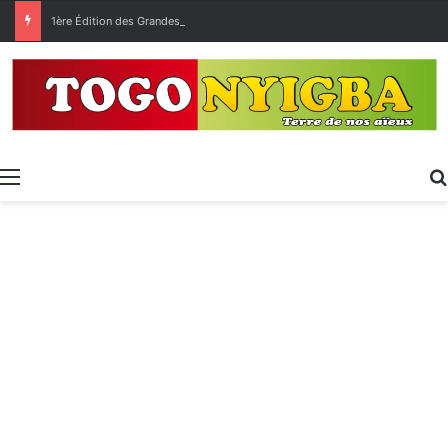
1ère Édition des Grandes Retrouvailles des Ressortissants de Kpélé Govié Apégamé / Sokpé
Menu