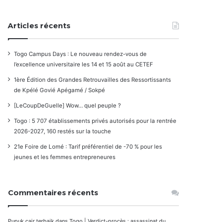
Articles récents
Togo Campus Days : Le nouveau rendez-vous de
l’excellence universitaire les 14 et 15 août au CETEF
1ère Édition des Grandes Retrouvailles des Ressortissants
de Kpélé Govié Apégamé / Sokpé
[LeCoupDeGuelle] Wow… quel peuple ?
Togo : 5 707 établissements privés autorisés pour la rentrée
2026-2027, 160 restés sur la touche
21e Foire de Lomé : Tarif préférentiel de -70 % pour les
jeunes et les femmes entrepreneures
Commentaires récents
Pupuk cair terbaik
dans
Togo | Verdict-procès : assassinat du