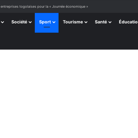
ourir »
Société
Sport
Tourisme
Santé
Éducati