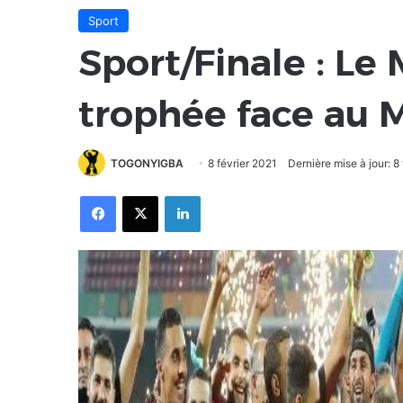
Sport
Sport/Finale : Le
trophée face au M
TOGONYIGBA
8 février 2021
Dernière mise à jour: 8
Facebook
X
Linkedin