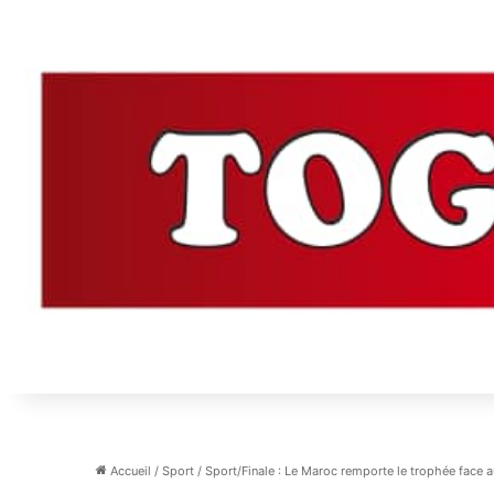
Accueil
/
Sport
/
Sport/Finale : Le Maroc remporte le trophée face a