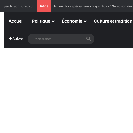
Infos
jeudi, août 6 2026
France : l’Assemblée nationale approuve « l’aide à m
Accueil
Politique
Économie
Culture et tradition
Rechercher
Suivre