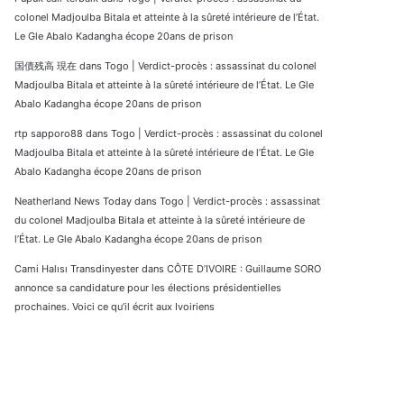
colonel Madjoulba Bitala et atteinte à la sûreté intérieure de l’État.
Le Gle Abalo Kadangha écope 20ans de prison
国債残高 現在
dans
Togo | Verdict-procès : assassinat du colonel
Madjoulba Bitala et atteinte à la sûreté intérieure de l’État. Le Gle
Abalo Kadangha écope 20ans de prison
rtp sapporo88
dans
Togo | Verdict-procès : assassinat du colonel
Madjoulba Bitala et atteinte à la sûreté intérieure de l’État. Le Gle
Abalo Kadangha écope 20ans de prison
Neatherland News Today
dans
Togo | Verdict-procès : assassinat
du colonel Madjoulba Bitala et atteinte à la sûreté intérieure de
l’État. Le Gle Abalo Kadangha écope 20ans de prison
Cami Halısı Transdinyester
dans
CÔTE D’IVOIRE : Guillaume SORO
annonce sa candidature pour les élections présidentielles
prochaines. Voici ce qu’il écrit aux Ivoiriens