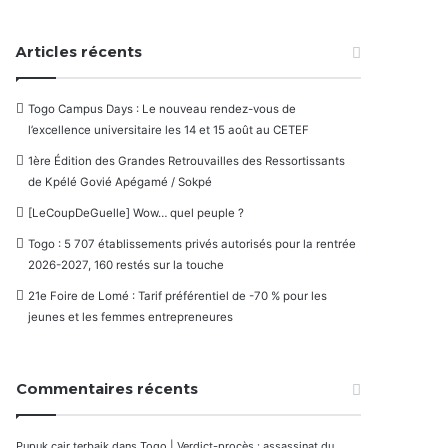
Articles récents
Togo Campus Days : Le nouveau rendez-vous de
l’excellence universitaire les 14 et 15 août au CETEF
1ère Édition des Grandes Retrouvailles des Ressortissants
de Kpélé Govié Apégamé / Sokpé
[LeCoupDeGuelle] Wow… quel peuple ?
Togo : 5 707 établissements privés autorisés pour la rentrée
2026-2027, 160 restés sur la touche
21e Foire de Lomé : Tarif préférentiel de -70 % pour les
jeunes et les femmes entrepreneures
Commentaires récents
Pupuk cair terbaik
dans
Togo | Verdict-procès : assassinat du