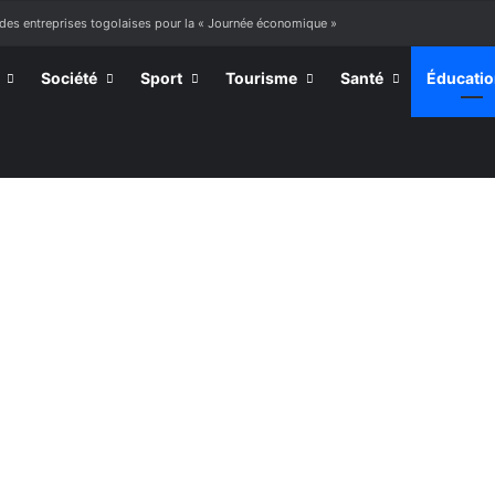
 des entreprises togolaises pour la « Journée économique »
Société
Sport
Tourisme
Santé
Éducati