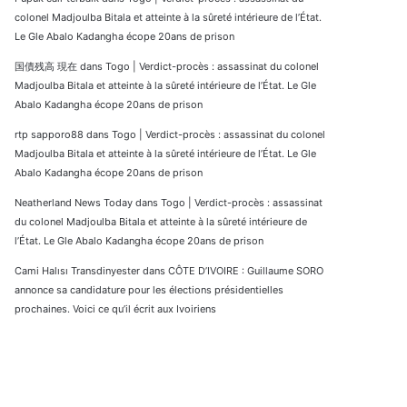
colonel Madjoulba Bitala et atteinte à la sûreté intérieure de l’État.
Le Gle Abalo Kadangha écope 20ans de prison
国債残高 現在
dans
Togo | Verdict-procès : assassinat du colonel
Madjoulba Bitala et atteinte à la sûreté intérieure de l’État. Le Gle
Abalo Kadangha écope 20ans de prison
rtp sapporo88
dans
Togo | Verdict-procès : assassinat du colonel
Madjoulba Bitala et atteinte à la sûreté intérieure de l’État. Le Gle
Abalo Kadangha écope 20ans de prison
Neatherland News Today
dans
Togo | Verdict-procès : assassinat
du colonel Madjoulba Bitala et atteinte à la sûreté intérieure de
l’État. Le Gle Abalo Kadangha écope 20ans de prison
Cami Halısı Transdinyester
dans
CÔTE D’IVOIRE : Guillaume SORO
annonce sa candidature pour les élections présidentielles
prochaines. Voici ce qu’il écrit aux Ivoiriens