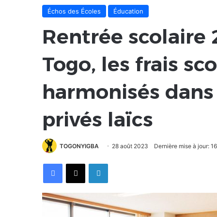
Échos des Écoles
Éducation
Rentrée scolaire
Togo, les frais sc
harmonisés dans 
privés laïcs
TOGONYIGBA
28 août 2023
Dernière mise à jour: 
Facebook
X
Linkedin